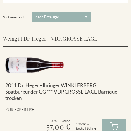
Winklerberg
5 €
-
80 €
Suchen
Winklerberg Hinter Winklen
Sortieren nach:
Weingut Dr. Heger - VDP.GROSSE LAGE
2011 Dr. Heger - Ihringer WINKLERBERG
Spätburgunder GG *** VDP.GROSSE LAGE Barrique
trocken
ZUR EXPERTISE
0.75 L Flasche
57,00
€
13.5 % Vol
Enthält
Sulfite