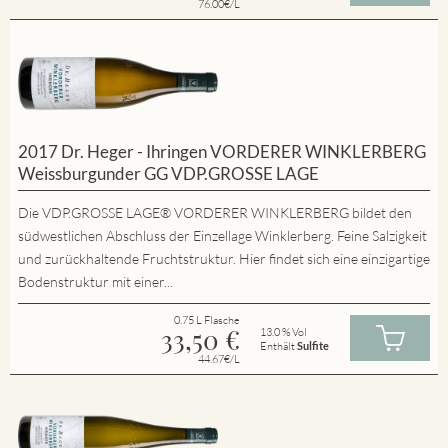
76.00€/L
2017 Dr. Heger - Ihringen VORDERER WINKLERBERG
Weissburgunder GG VDP.GROSSE LAGE
Die VDP.GROSSE LAGE® VORDERER WINKLERBERG bildet den
südwestlichen Abschluss der Einzellage Winklerberg. Feine Salzigkeit
und zurückhaltende Fruchtstruktur. Hier findet sich eine einzigartige
Bodenstruktur mit einer...
0.75 L Flasche
33,50
€
13.0 % Vol
Enthält
Sulfite
44.67€/L