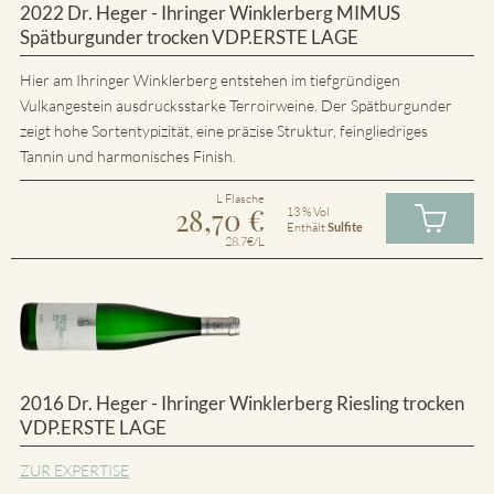
2022 Dr. Heger - Ihringer Winklerberg MIMUS
Spätburgunder trocken VDP.ERSTE LAGE
Hier am Ihringer Winklerberg entstehen im tiefgründigen
Vulkangestein ausdrucksstarke Terroirweine. Der Spätburgunder
zeigt hohe Sortentypizität, eine präzise Struktur, feingliedriges
Tannin und harmonisches Finish.
L Flasche
28,70
€
13 % Vol
Enthält
Sulfite
28.7€/L
2016 Dr. Heger - Ihringer Winklerberg Riesling trocken
VDP.ERSTE LAGE
ZUR EXPERTISE