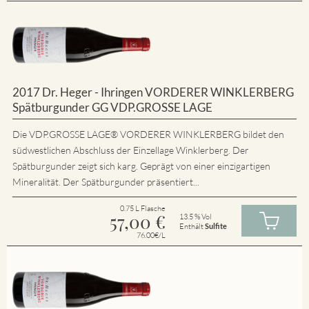
2017 Dr. Heger - Ihringen VORDERER WINKLERBERG
Spätburgunder GG VDP.GROSSE LAGE
Die VDP.GROSSE LAGE® VORDERER WINKLERBERG bildet den
südwestlichen Abschluss der Einzellage Winklerberg. Der
Spätburgunder zeigt sich karg. Geprägt von einer einzigartigen
Mineralität. Der Spätburgunder präsentiert...
0.75 L Flasche
57,00
€
13.5 % Vol
Enthält
Sulfite
76.00€/L