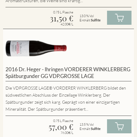
Aromastrukturen, die Weine sind kräftig...
0.75 L Flasche
31,50
€
13.0 % Vol
Enthält
Sulfite
42.00€/L
2016 Dr. Heger - Ihringen VORDERER WINKLERBERG
Spätburgunder GG VDP.GROSSE LAGE
Die VDP.GROSSE LAGE® VORDERER WINKLERBERG bildet den
südwestlichen Abschluss der Einzellage Winklerberg. Der
Spätburgunder zeigt sich karg. Geprägt von einer einzigartigen
Mineralität. Der Spätburgunder präsentiert...
0.75 L Flasche
57,00
€
13.5 % Vol
Enthält
Sulfite
76.00€/L