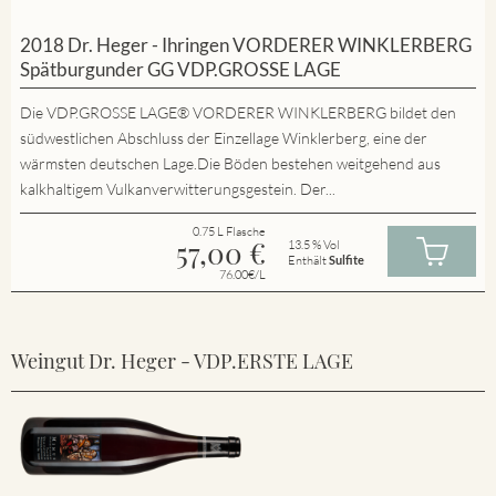
2018 Dr. Heger - Ihringen VORDERER WINKLERBERG
Spätburgunder GG VDP.GROSSE LAGE
Die VDP.GROSSE LAGE® VORDERER WINKLERBERG bildet den
südwestlichen Abschluss der Einzellage Winklerberg, eine der
wärmsten deutschen Lage.Die Böden bestehen weitgehend aus
kalkhaltigem Vulkanverwitterungsgestein. Der...
0.75 L Flasche
57,00
€
13.5 % Vol
Enthält
Sulfite
76.00€/L
Weingut Dr. Heger - VDP.ERSTE LAGE