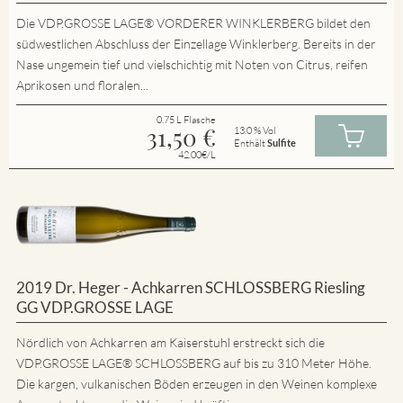
Die VDP.GROSSE LAGE® VORDERER WINKLERBERG bildet den
südwestlichen Abschluss der Einzellage Winklerberg. Bereits in der
Nase ungemein tief und vielschichtig mit Noten von Citrus, reifen
Aprikosen und floralen...
0.75 L Flasche
31,50
€
13.0 % Vol
Enthält
Sulfite
42.00€/L
2019 Dr. Heger - Achkarren SCHLOSSBERG Riesling
GG VDP.GROSSE LAGE
Nördlich von Achkarren am Kaiserstuhl erstreckt sich die
VDP.GROSSE LAGE® SCHLOSSBERG auf bis zu 310 Meter Höhe.
Die kargen, vulkanischen Böden erzeugen in den Weinen komplexe