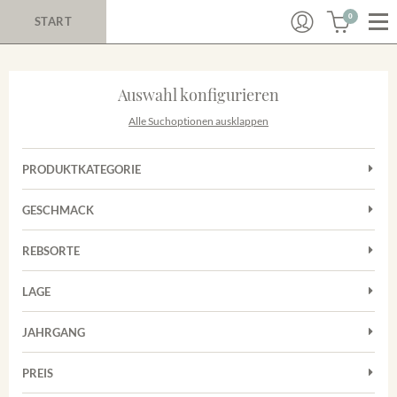
0
START
Auswahl konfigurieren
Alle Suchoptionen ausklappen
PRODUKTKATEGORIE
Cuvées
GESCHMACK
Magnum
Trocken
Rosé
REBSORTE
Chardonnay
Rotwein
LAGE
Cuvée
Weißwein
Achkarrer Schlossberg
Grauburgunder
JAHRGANG
Ihringer Winklerberg
Muskateller
Vorderer Winklerberg
PREIS
2011
-
2025
Suchen
Riesling