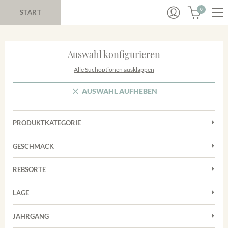
0
START
Auswahl konfigurieren
Alle Suchoptionen ausklappen
AUSWAHL AUFHEBEN
PRODUKTKATEGORIE
Cuvées
GESCHMACK
Magnum
Trocken
Rosé
REBSORTE
Chardonnay
Rotwein
LAGE
Cuvée
Weißwein
Achkarrer Schlossberg
Grauburgunder
JAHRGANG
Ihringer Winklerberg