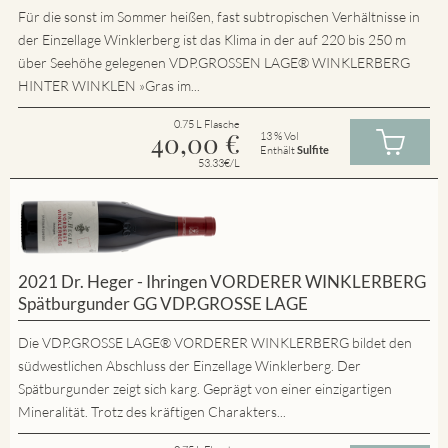
Für die sonst im Sommer heißen, fast subtropischen Verhältnisse in
der Einzellage Winklerberg ist das Klima in der auf 220 bis 250 m
über Seehöhe gelegenen VDP.GROSSEN LAGE® WINKLERBERG
HINTER WINKLEN »Gras im...
0.75 L Flasche
40,00
€
13 % Vol
Enthält
Sulfite
53.33€/L
2021 Dr. Heger - Ihringen VORDERER WINKLERBERG
Spätburgunder GG VDP.GROSSE LAGE
Die VDP.GROSSE LAGE® VORDERER WINKLERBERG bildet den
südwestlichen Abschluss der Einzellage Winklerberg. Der
Spätburgunder zeigt sich karg. Geprägt von einer einzigartigen
Mineralität. Trotz des kräftigen Charakters...