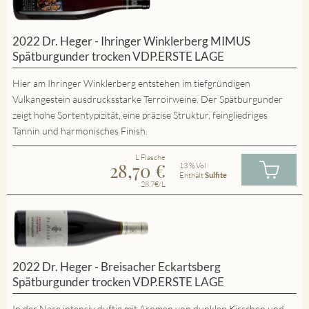
2022 Dr. Heger - Ihringer Winklerberg MIMUS
Spätburgunder trocken VDP.ERSTE LAGE
Hier am Ihringer Winklerberg entstehen im tiefgründigen
Vulkangestein ausdrucksstarke Terroirweine. Der Spätburgunder
zeigt hohe Sortentypizität, eine präzise Struktur, feingliedriges
Tannin und harmonisches Finish.
L Flasche
28,70
€
13 % Vol
Enthält
Sulfite
28.7€/L
2022 Dr. Heger - Breisacher Eckartsberg
Spätburgunder trocken VDP.ERSTE LAGE
In der Nase intensiv duftig mit Aromen von dunklen Kirschen und