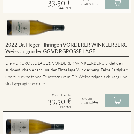
33,50
€
Enthält
Sulfite
44.67€/L
2022 Dr. Heger - Ihringen VORDERER WINKLERBERG
Weissburgunder GG VDP.GROSSE LAGE
Die VDP.GROSSE LAGE® VORDERER WINKLERBERG bildet den
südwestlichen Abschluss der Einzellage Winklerberg. Feine Salzigkeit
und zurückhaltende Fruchtstruktur. Die Weine zeigen sich karg und
sind geprägt von einer...
0.75 L Flasche
33,50
€
12.5 % Vol
Enthält
Sulfite
44.67€/L