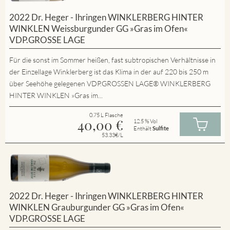
2022 Dr. Heger - Ihringen WINKLERBERG HINTER
WINKLEN Weissburgunder GG »Gras im Ofen«
VDP.GROSSE LAGE
Für die sonst im Sommer heißen, fast subtropischen Verhältnisse in
der Einzellage Winklerberg ist das Klima in der auf 220 bis 250 m
über Seehöhe gelegenen VDP.GROSSEN LAGE® WINKLERBERG
HINTER WINKLEN »Gras im...
0.75 L Flasche
40,00
€
12.5 % Vol
Enthält
Sulfite
53.33€/L
2022 Dr. Heger - Ihringen WINKLERBERG HINTER
WINKLEN Grauburgunder GG »Gras im Ofen«
VDP.GROSSE LAGE