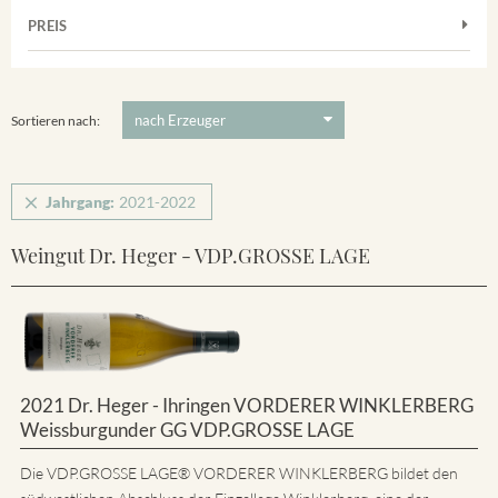
Muskateller
Vorderer Winklerberg
PREIS
2021
-
2022
Suchen
Riesling
Winklerberg
5 €
-
80 €
Suchen
Winklerberg Hinter Winklen
Sortieren nach:
Jahrgang:
2021-2022
Weingut Dr. Heger - VDP.GROSSE LAGE
2021 Dr. Heger - Ihringen VORDERER WINKLERBERG
Weissburgunder GG VDP.GROSSE LAGE
Die VDP.GROSSE LAGE® VORDERER WINKLERBERG bildet den