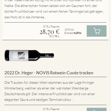
Nelke. Die ätherischen Noten setzen sich am Gaumen fort, der
dichte Fruchtkörper wird von einem feinen Tanningerüst getragen,
das Holz ist in die immense...
0.75 L Flasche
28,70
€
13 % Vol
Enthält
Sulfite
38.27€/L
2022 Dr. Heger - NOVIS Rotwein-Cuvée trocken
Die Trauben für diesen Wein stammen aus der Lage Ihringer
Winklerberg, welcher als einer der wärmsten Weinberge
Deutschlands gilt. Der intensive Fruchtkörper wird von einer
eleganten Säure und seidigen Tanninstruktur...
0.75 L Flasche