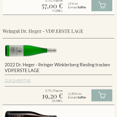
0.75 L Flasche
57,00
€
13 % Vol
Enthält
Sulfite
76.00€/L
Weingut Dr. Heger - VDP.ERSTE LAGE
2022 Dr. Heger - Ihringer Winklerberg Riesling trocken
VDP.ERSTE LAGE
ZUR EXPERTISE
0.75 L Flasche
19,20
€
12.50 % Vol
Enthält
Sulfite
25.60€/L