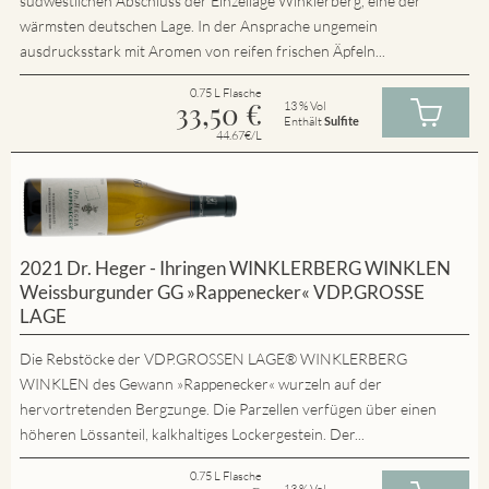
südwestlichen Abschluss der Einzellage Winklerberg, eine der
wärmsten deutschen Lage. In der Ansprache ungemein
ausdrucksstark mit Aromen von reifen frischen Äpfeln...
0.75 L Flasche
33,50
€
13 % Vol
Enthält
Sulfite
44.67€/L
2021 Dr. Heger - Ihringen WINKLERBERG WINKLEN
Weissburgunder GG »Rappenecker« VDP.GROSSE
LAGE
Die Rebstöcke der VDP.GROSSEN LAGE® WINKLERBERG
WINKLEN des Gewann »Rappenecker« wurzeln auf der
hervortretenden Bergzunge. Die Parzellen verfügen über einen
höheren Lössanteil, kalkhaltiges Lockergestein. Der...
0.75 L Flasche
13 % Vol