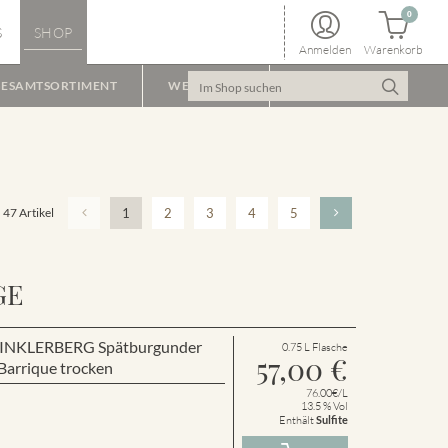
0
S
SHOP
Anmelden
Warenkorb
ESAMTSORTIMENT
WEINPAKET
47 Artikel
1
2
3
4
5
GE
r WINKLERBERG Spätburgunder
0.75 L Flasche
57,00
€
arrique trocken
76.00€/L
13.5 % Vol
Enthält
Sulfite