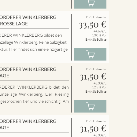
en VORDERER WINKLERBERG
0.75 L Flasche
33,50
€
GROSSE LAGE
44.67€/L
ERER WINKLERBERG bildet den
13.0 % Vol
Enthält
Sulfite
zellage Winklerberg. Feine Salzigkeit
ur. Hier findet sich eine einzigartige
en VORDERER WINKLERBERG
0.75 L Flasche
31,50
€
LAGE
42.00€/L
RDERER WINKLERBERG bildet den
12.5 % Vol
Enthält
Sulfite
inzellage Winklerberg. Der Riesling
sgesprochen tief und vielschichtig. Am
en VORDERER WINKLERBERG
0.75 L Flasche
31,50
€
LAGE
42.00€/L