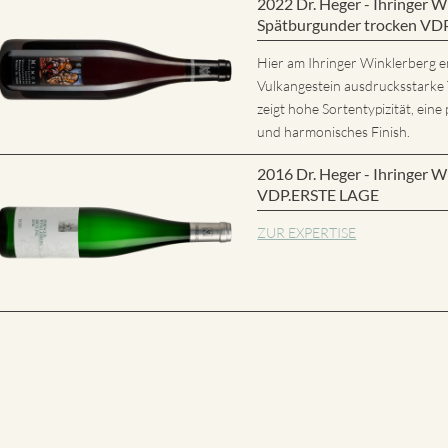
2022 Dr. Heger - Ihringer
Spätburgunder trocken VD
Hier am Ihringer Winklerberg e
Vulkangestein ausdrucksstarke
zeigt hohe Sortentypizität, eine 
und harmonisches Finish.
2016 Dr. Heger - Ihringer W
VDP.ERSTE LAGE
ZUR EXPERTISE