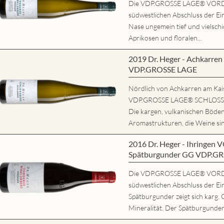
Die VDP.GROSSE LAGE® VORD
südwestlichen Abschluss der Ein
Nase ungemein tief und vielschi
Aprikosen und floralen...
2019 Dr. Heger - Achkarr
VDP.GROSSE LAGE
Nördlich von Achkarren am Kaise
VDP.GROSSE LAGE® SCHLOSSBE
Die kargen, vulkanischen Böde
Aromastrukturen, die Weine sind
2016 Dr. Heger - Ihring
Spätburgunder GG VDP.G
Die VDP.GROSSE LAGE® VORD
südwestlichen Abschluss der Ei
Spätburgunder zeigt sich karg. 
Mineralität. Der Spätburgunder 