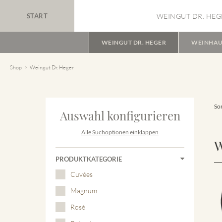
START
WEINGUT DR. HEG
WEINGUT DR. HEGER
WEINHAU
Shop
Weingut Dr. Heger
Sor
Auswahl konfigurieren
Alle Suchoptionen einklappen
W
PRODUKTKATEGORIE
Cuvées
Magnum
Rosé