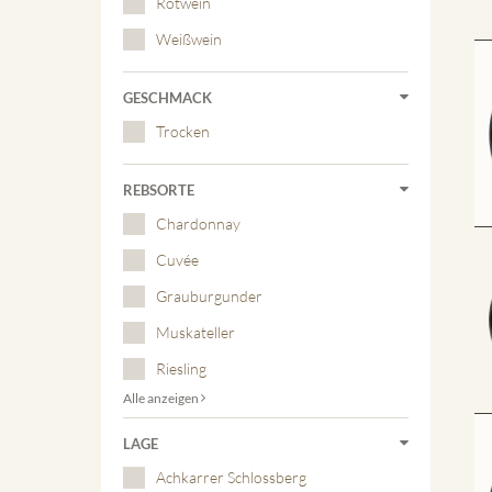
Rotwein
Weißwein
GESCHMACK
Trocken
REBSORTE
Chardonnay
Cuvée
Grauburgunder
Muskateller
Riesling
Alle anzeigen
LAGE
Achkarrer Schlossberg