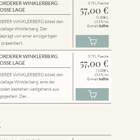
en VORDERER WINKLERBERG
0.75 L Flasche
57,00
€
ROSSE LAGE
76.00€/L
ERER WINKLERBERG bildet den
13.5 % Vol
Enthält
Sulfite
nzellage Winklerberg. Der
Geprägt von einer einzigartigen
präsentiert...
en VORDERER WINKLERBERG
0.75 L Flasche
57,00
€
ROSSE LAGE
76.00€/L
ERER WINKLERBERG bildet den
13.5 % Vol
Enthält
Sulfite
zellage Winklerberg, eine der
Böden bestehen weitgehend aus
sgestein. Der...
E