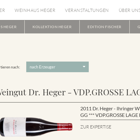
ER
WEINHAUS HEGER
VERANSTALTUNGEN
ÜBER UN
S HEGER
KOLLEKTION HEGER
EDITION FISCHER
G
tieren nach:
eingut Dr. Heger - VDP.GROSSE LA
2011 Dr. Heger - Ihringe
GG *** VDP.GROSSE LAGE B
ZUR EXPERTISE