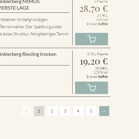
 Winklerberg MIMUS
L Flasche
28,70
€
P.ERSTE LAGE
28.7€/L
ntstehen im tiefgründigen
13 % Vol
Enthält
Sulfite
 Terroirweine. Der Spätburgunder
präzise Struktur, feingliedriges Tannin
inklerberg Riesling trocken
0.75 L Flasche
19,20
€
25.60€/L
12.5 % Vol
Enthält
Sulfite
1
2
3
4
5