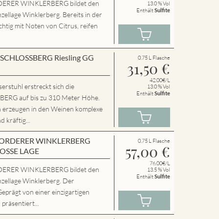
ERER WINKLERBERG bildet den
13.0 % Vol
Enthält
Sulfite
zellage Winklerberg. Bereits in der
chtig mit Noten von Citrus, reifen
en SCHLOSSBERG Riesling GG
0.75 L Flasche
31,50
€
42.00€/L
rstuhl erstreckt sich die
13.0 % Vol
Enthält
Sulfite
RG auf bis zu 310 Meter Höhe.
n erzeugen in den Weinen komplexe
 kräftig...
en VORDERER WINKLERBERG
0.75 L Flasche
57,00
€
ROSSE LAGE
76.00€/L
ERER WINKLERBERG bildet den
13.5 % Vol
Enthält
Sulfite
nzellage Winklerberg. Der
Geprägt von einer einzigartigen
präsentiert...