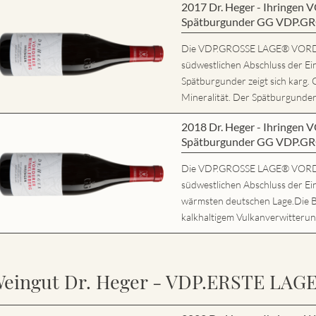
2017 Dr. Heger - Ihring
Spätburgunder GG VDP.G
Die VDP.GROSSE LAGE® VORD
südwestlichen Abschluss der Ei
Spätburgunder zeigt sich karg. 
Mineralität. Der Spätburgunder 
2018 Dr. Heger - Ihring
Spätburgunder GG VDP.G
Die VDP.GROSSE LAGE® VORD
südwestlichen Abschluss der Ein
wärmsten deutschen Lage.Die 
kalkhaltigem Vulkanverwitterung
eingut Dr. Heger - VDP.ERSTE LAG