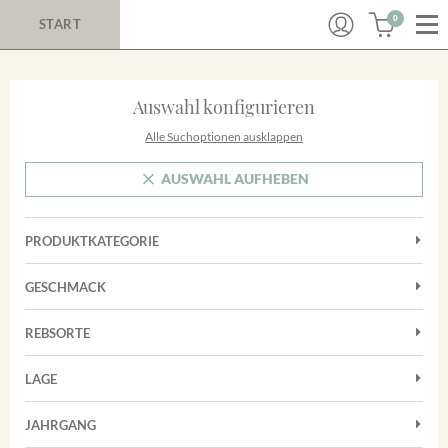
0
START
Auswahl konfigurieren
Alle Suchoptionen ausklappen
AUSWAHL AUFHEBEN
PRODUKTKATEGORIE
Cuvées
GESCHMACK
Magnum
Trocken
Rosé
REBSORTE
Chardonnay
Rotwein
LAGE
Cuvée
Weißwein
Achkarrer Schlossberg
Grauburgunder
JAHRGANG
Ihringer Winklerberg