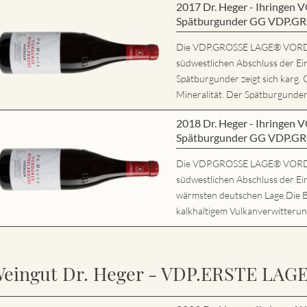
2017 Dr. Heger - Ihring
Spätburgunder GG VDP.G
Die VDP.GROSSE LAGE® VORD
südwestlichen Abschluss der Ei
Spätburgunder zeigt sich karg. 
Mineralität. Der Spätburgunder 
2018 Dr. Heger - Ihring
Spätburgunder GG VDP.G
Die VDP.GROSSE LAGE® VORD
südwestlichen Abschluss der Ein
wärmsten deutschen Lage.Die 
kalkhaltigem Vulkanverwitterung
eingut Dr. Heger - VDP.ERSTE LAG