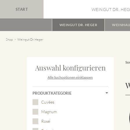
START
WEINGUT DR. HEG
WEINGUT DR. HEGER
WEINHAU
Shop
Weingut Dr. Heger
Sor
Auswahl konfigurieren
Alle Suchoptionen einklappen
W
PRODUKTKATEGORIE
Cuvées
Magnum
Rosé