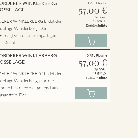
en VORDERER WINKLERBERG
0.75 L Flasche
57,00
€
ROSSE LAGE
76.00€/L
ERER WINKLERBERG bildet den
13.5 % Vol
Enthält
Sulfite
nzellage Winklerberg. Der
Geprägt von einer einzigartigen
präsentiert...
en VORDERER WINKLERBERG
0.75 L Flasche
57,00
€
ROSSE LAGE
76.00€/L
ERER WINKLERBERG bildet den
13.5 % Vol
Enthält
Sulfite
zellage Winklerberg, eine der
Böden bestehen weitgehend aus
sgestein. Der...
E