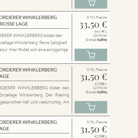
en VORDERER WINKLERBERG
0.75 L Flasche
33,50
€
GROSSE LAGE
44.67€/L
ERER WINKLERBERG bildet den
13.0 % Vol
Enthält
Sulfite
zellage Winklerberg. Feine Salzigkeit
ur. Hier findet sich eine einzigartige
en VORDERER WINKLERBERG
0.75 L Flasche
31,50
€
LAGE
42.00€/L
RDERER WINKLERBERG bildet den
12.5 % Vol
Enthält
Sulfite
inzellage Winklerberg. Der Riesling
sgesprochen tief und vielschichtig. Am
en VORDERER WINKLERBERG
0.75 L Flasche
31,50
€
LAGE
42.00€/L