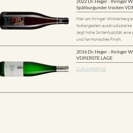
2022 Dr. Heger - Ihringer
Spätburgunder trocken VD
Hier am Ihringer Winklerberg e
Vulkangestein ausdrucksstarke
zeigt hohe Sortentypizität, eine 
und harmonisches Finish.
2016 Dr. Heger - Ihringer W
VDP.ERSTE LAGE
ZUR EXPERTISE