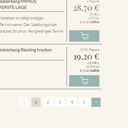
 Winklerberg MIMUS
L Flasche
28,70
€
P.ERSTE LAGE
28.7€/L
ntstehen im tiefgründigen
13 % Vol
Enthält
Sulfite
 Terroirweine. Der Spätburgunder
präzise Struktur, feingliedriges Tannin
inklerberg Riesling trocken
0.75 L Flasche
19,20
€
25.60€/L
12.5 % Vol
Enthält
Sulfite
1
2
3
4
5