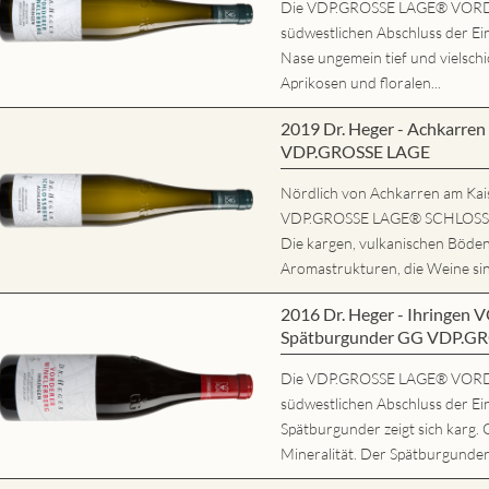
Die VDP.GROSSE LAGE® VORD
südwestlichen Abschluss der Ein
Nase ungemein tief und vielschi
Aprikosen und floralen...
2019 Dr. Heger - Achkarr
VDP.GROSSE LAGE
Nördlich von Achkarren am Kaise
VDP.GROSSE LAGE® SCHLOSSBE
Die kargen, vulkanischen Böde
Aromastrukturen, die Weine sind
2016 Dr. Heger - Ihring
Spätburgunder GG VDP.G
Die VDP.GROSSE LAGE® VORD
südwestlichen Abschluss der Ei
Spätburgunder zeigt sich karg. 
Mineralität. Der Spätburgunder 