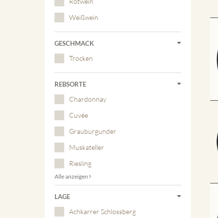
Rotwein
Weißwein
GESCHMACK
Trocken
REBSORTE
Chardonnay
Cuvée
Grauburgunder
Muskateller
Riesling
Alle anzeigen
LAGE
Achkarrer Schlossberg