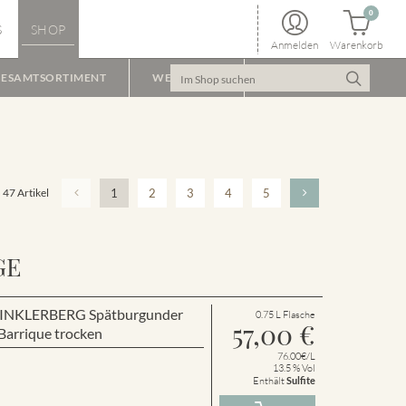
0
S
SHOP
Anmelden
Warenkorb
ESAMTSORTIMENT
WEINPAKET
47 Artikel
1
2
3
4
5
GE
r WINKLERBERG Spätburgunder
0.75 L Flasche
57,00
€
arrique trocken
76.00€/L
13.5 % Vol
Enthält
Sulfite