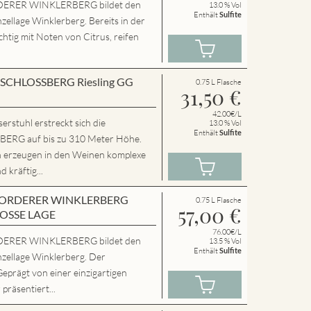
ERER WINKLERBERG bildet den
13.0 % Vol
Enthält
Sulfite
zellage Winklerberg. Bereits in der
chtig mit Noten von Citrus, reifen
en SCHLOSSBERG Riesling GG
0.75 L Flasche
31,50
€
42.00€/L
rstuhl erstreckt sich die
13.0 % Vol
Enthält
Sulfite
RG auf bis zu 310 Meter Höhe.
n erzeugen in den Weinen komplexe
 kräftig...
en VORDERER WINKLERBERG
0.75 L Flasche
57,00
€
ROSSE LAGE
76.00€/L
ERER WINKLERBERG bildet den
13.5 % Vol
Enthält
Sulfite
nzellage Winklerberg. Der
Geprägt von einer einzigartigen
präsentiert...