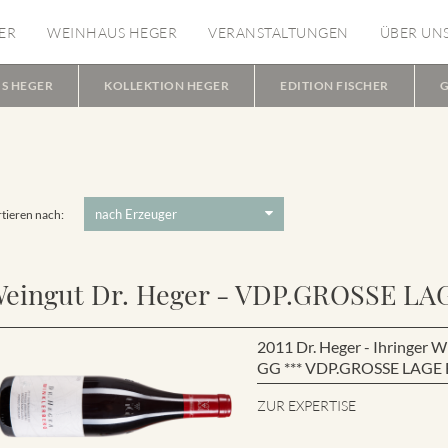
ER
WEINHAUS HEGER
VERANSTALTUNGEN
ÜBER UN
S HEGER
KOLLEKTION HEGER
EDITION FISCHER
G
tieren nach:
eingut Dr. Heger - VDP.GROSSE LA
2011 Dr. Heger - Ihringe
GG *** VDP.GROSSE LAGE B
ZUR EXPERTISE