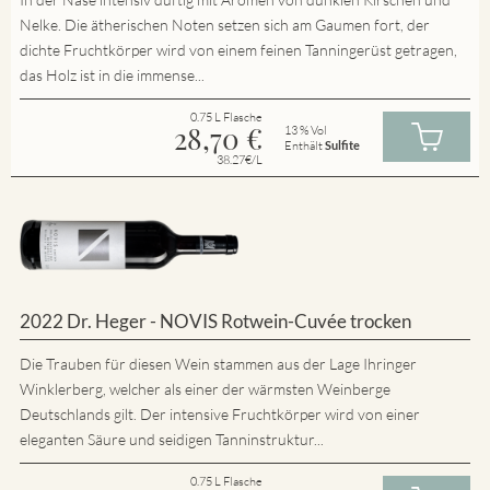
Nelke. Die ätherischen Noten setzen sich am Gaumen fort, der
dichte Fruchtkörper wird von einem feinen Tanningerüst getragen,
das Holz ist in die immense...
0.75 L Flasche
28,70
€
13 % Vol
Enthält
Sulfite
38.27€/L
2022 Dr. Heger - NOVIS Rotwein-Cuvée trocken
Die Trauben für diesen Wein stammen aus der Lage Ihringer
Winklerberg, welcher als einer der wärmsten Weinberge
Deutschlands gilt. Der intensive Fruchtkörper wird von einer
eleganten Säure und seidigen Tanninstruktur...
0.75 L Flasche