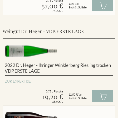
0.75 L Flasche
57,00
€
13 % Vol
Enthält
Sulfite
76.00€/L
Weingut Dr. Heger - VDP.ERSTE LAGE
2022 Dr. Heger - Ihringer Winklerberg Riesling trocken
VDP.ERSTE LAGE
ZUR EXPERTISE
0.75 L Flasche
19,20
€
12.50 % Vol
Enthält
Sulfite
25.60€/L