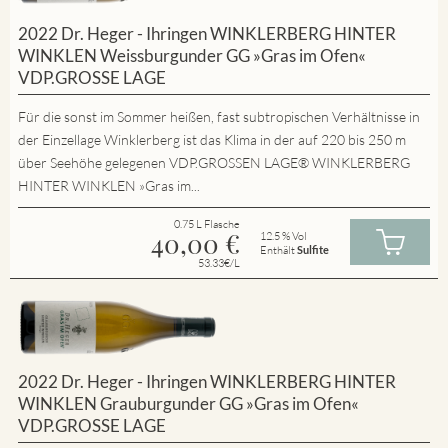
2022 Dr. Heger - Ihringen WINKLERBERG HINTER
WINKLEN Weissburgunder GG »Gras im Ofen«
VDP.GROSSE LAGE
Für die sonst im Sommer heißen, fast subtropischen Verhältnisse in
der Einzellage Winklerberg ist das Klima in der auf 220 bis 250 m
über Seehöhe gelegenen VDP.GROSSEN LAGE® WINKLERBERG
HINTER WINKLEN »Gras im...
0.75 L Flasche
40,00
€
12.5 % Vol
Enthält
Sulfite
53.33€/L
2022 Dr. Heger - Ihringen WINKLERBERG HINTER
WINKLEN Grauburgunder GG »Gras im Ofen«
VDP.GROSSE LAGE