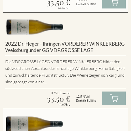
33,50
€
Enthält
Sulfite
44.67€/L
2022 Dr. Heger - Ihringen VORDERER WINKLERBERG
Weissburgunder GG VDP.GROSSE LAGE
Die VDP.GROSSE LAGE® VORDERER WINKLERBERG bildet den
südwestlichen Abschluss der Einzellage Winklerberg. Feine Salzigkeit
und zurückhaltende Fruchtstruktur. Die Weine zeigen sich karg und
sind geprägt von einer...
0.75 L Flasche
33,50
€
12.5 % Vol
Enthält
Sulfite
44.67€/L