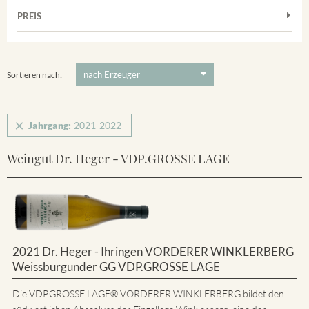
Muskateller
Vorderer Winklerberg
PREIS
2021
-
2022
Suchen
Riesling
Winklerberg
5 €
-
80 €
Suchen
Winklerberg Hinter Winklen
Sortieren nach:
Jahrgang:
2021-2022
Weingut Dr. Heger - VDP.GROSSE LAGE
2021 Dr. Heger - Ihringen VORDERER WINKLERBERG
Weissburgunder GG VDP.GROSSE LAGE
Die VDP.GROSSE LAGE® VORDERER WINKLERBERG bildet den