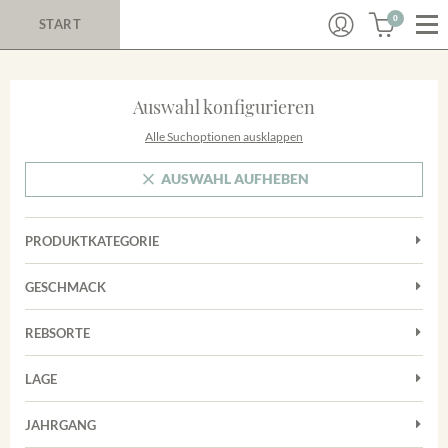
0
START
Auswahl konfigurieren
Alle Suchoptionen ausklappen
AUSWAHL AUFHEBEN
PRODUKTKATEGORIE
Cuvées
GESCHMACK
Magnum
Trocken
Rosé
REBSORTE
Chardonnay
Rotwein
LAGE
Cuvée
Weißwein
Achkarrer Schlossberg
Grauburgunder
JAHRGANG
Ihringer Winklerberg