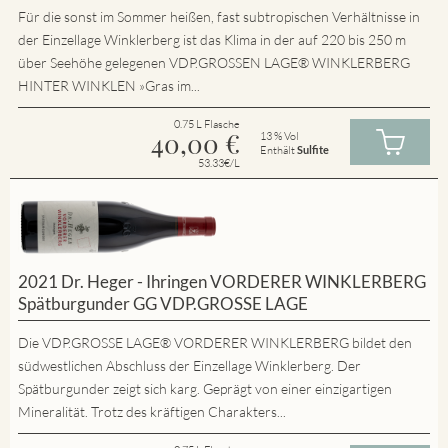
Für die sonst im Sommer heißen, fast subtropischen Verhältnisse in
der Einzellage Winklerberg ist das Klima in der auf 220 bis 250 m
über Seehöhe gelegenen VDP.GROSSEN LAGE® WINKLERBERG
HINTER WINKLEN »Gras im...
0.75 L Flasche
40,00
€
13 % Vol
Enthält
Sulfite
53.33€/L
2021 Dr. Heger - Ihringen VORDERER WINKLERBERG
Spätburgunder GG VDP.GROSSE LAGE
Die VDP.GROSSE LAGE® VORDERER WINKLERBERG bildet den
südwestlichen Abschluss der Einzellage Winklerberg. Der
Spätburgunder zeigt sich karg. Geprägt von einer einzigartigen
Mineralität. Trotz des kräftigen Charakters...