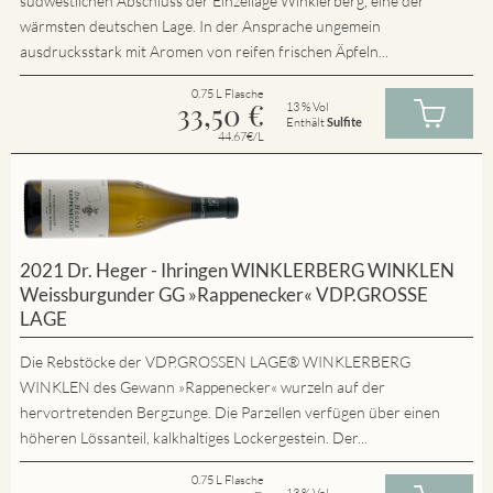
südwestlichen Abschluss der Einzellage Winklerberg, eine der
wärmsten deutschen Lage. In der Ansprache ungemein
ausdrucksstark mit Aromen von reifen frischen Äpfeln...
0.75 L Flasche
33,50
€
13 % Vol
Enthält
Sulfite
44.67€/L
2021 Dr. Heger - Ihringen WINKLERBERG WINKLEN
Weissburgunder GG »Rappenecker« VDP.GROSSE
LAGE
Die Rebstöcke der VDP.GROSSEN LAGE® WINKLERBERG
WINKLEN des Gewann »Rappenecker« wurzeln auf der
hervortretenden Bergzunge. Die Parzellen verfügen über einen
höheren Lössanteil, kalkhaltiges Lockergestein. Der...
0.75 L Flasche
13 % Vol