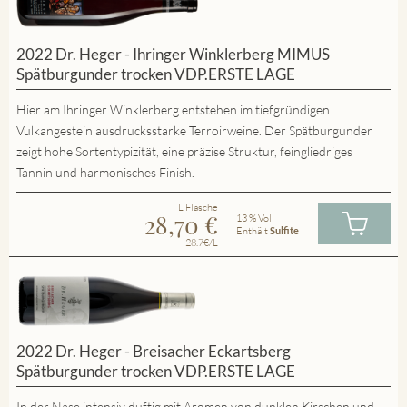
2022 Dr. Heger - Ihringer Winklerberg MIMUS
Spätburgunder trocken VDP.ERSTE LAGE
Hier am Ihringer Winklerberg entstehen im tiefgründigen
Vulkangestein ausdrucksstarke Terroirweine. Der Spätburgunder
zeigt hohe Sortentypizität, eine präzise Struktur, feingliedriges
Tannin und harmonisches Finish.
L Flasche
28,70
€
13 % Vol
Enthält
Sulfite
28.7€/L
2022 Dr. Heger - Breisacher Eckartsberg
Spätburgunder trocken VDP.ERSTE LAGE
In der Nase intensiv duftig mit Aromen von dunklen Kirschen und