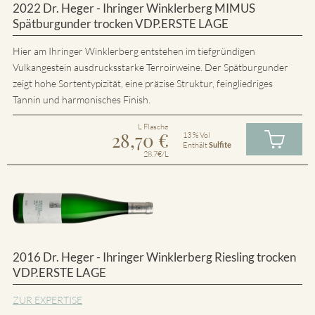
2022 Dr. Heger - Ihringer Winklerberg MIMUS
Spätburgunder trocken VDP.ERSTE LAGE
Hier am Ihringer Winklerberg entstehen im tiefgründigen
Vulkangestein ausdrucksstarke Terroirweine. Der Spätburgunder
zeigt hohe Sortentypizität, eine präzise Struktur, feingliedriges
Tannin und harmonisches Finish.
L Flasche
28,70
€
13 % Vol
Enthält
Sulfite
28.7€/L
2016 Dr. Heger - Ihringer Winklerberg Riesling trocken
VDP.ERSTE LAGE
ZUR EXPERTISE