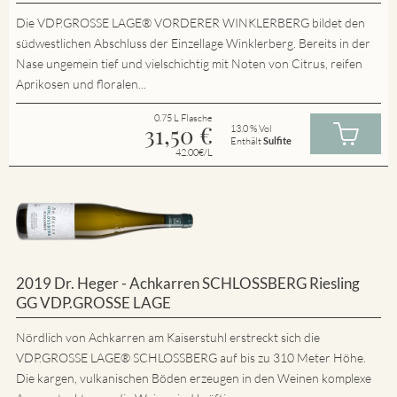
Die VDP.GROSSE LAGE® VORDERER WINKLERBERG bildet den
südwestlichen Abschluss der Einzellage Winklerberg. Bereits in der
Nase ungemein tief und vielschichtig mit Noten von Citrus, reifen
Aprikosen und floralen...
0.75 L Flasche
31,50
€
13.0 % Vol
Enthält
Sulfite
42.00€/L
2019 Dr. Heger - Achkarren SCHLOSSBERG Riesling
GG VDP.GROSSE LAGE
Nördlich von Achkarren am Kaiserstuhl erstreckt sich die
VDP.GROSSE LAGE® SCHLOSSBERG auf bis zu 310 Meter Höhe.
Die kargen, vulkanischen Böden erzeugen in den Weinen komplexe