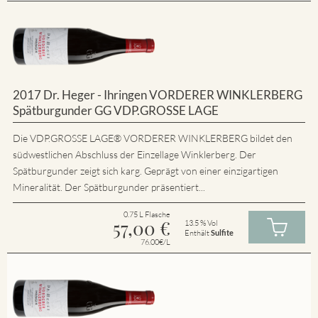
2017 Dr. Heger - Ihringen VORDERER WINKLERBERG
Spätburgunder GG VDP.GROSSE LAGE
Die VDP.GROSSE LAGE® VORDERER WINKLERBERG bildet den
südwestlichen Abschluss der Einzellage Winklerberg. Der
Spätburgunder zeigt sich karg. Geprägt von einer einzigartigen
Mineralität. Der Spätburgunder präsentiert...
0.75 L Flasche
57,00
€
13.5 % Vol
Enthält
Sulfite
76.00€/L