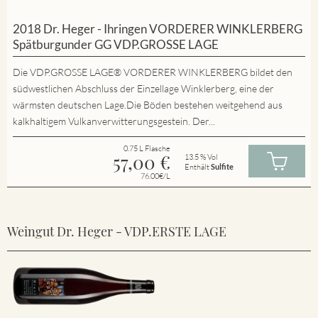
2018 Dr. Heger - Ihringen VORDERER WINKLERBERG
Spätburgunder GG VDP.GROSSE LAGE
Die VDP.GROSSE LAGE® VORDERER WINKLERBERG bildet den
südwestlichen Abschluss der Einzellage Winklerberg, eine der
wärmsten deutschen Lage.Die Böden bestehen weitgehend aus
kalkhaltigem Vulkanverwitterungsgestein. Der...
0.75 L Flasche
57,00
€
13.5 % Vol
Enthält
Sulfite
76.00€/L
Weingut Dr. Heger - VDP.ERSTE LAGE