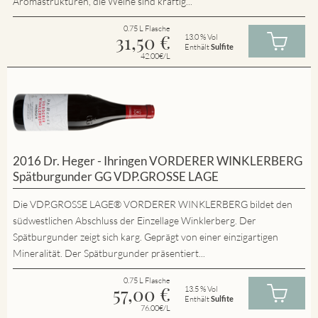
Aromastrukturen, die Weine sind kräftig...
0.75 L Flasche
31,50
€
13.0 % Vol
Enthält
Sulfite
42.00€/L
2016 Dr. Heger - Ihringen VORDERER WINKLERBERG
Spätburgunder GG VDP.GROSSE LAGE
Die VDP.GROSSE LAGE® VORDERER WINKLERBERG bildet den
südwestlichen Abschluss der Einzellage Winklerberg. Der
Spätburgunder zeigt sich karg. Geprägt von einer einzigartigen
Mineralität. Der Spätburgunder präsentiert...
0.75 L Flasche
57,00
€
13.5 % Vol
Enthält
Sulfite
76.00€/L