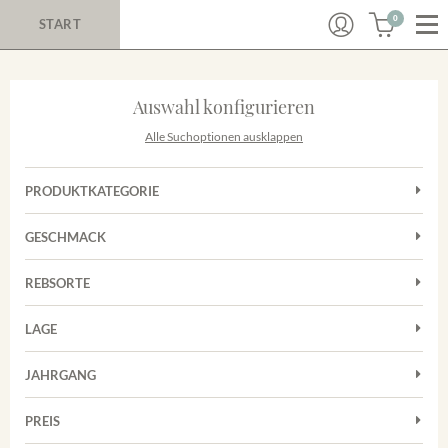
0
START
Auswahl konfigurieren
Alle Suchoptionen ausklappen
PRODUKTKATEGORIE
Cuvées
GESCHMACK
Magnum
Trocken
Rosé
REBSORTE
Chardonnay
Rotwein
LAGE
Cuvée
Weißwein
Achkarrer Schlossberg
Grauburgunder
JAHRGANG
Ihringer Winklerberg
Muskateller
Vorderer Winklerberg
PREIS
2011
-
2025
Suchen
Riesling