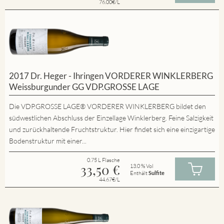
76.00€/L
2017 Dr. Heger - Ihringen VORDERER WINKLERBERG
Weissburgunder GG VDP.GROSSE LAGE
Die VDP.GROSSE LAGE® VORDERER WINKLERBERG bildet den
südwestlichen Abschluss der Einzellage Winklerberg. Feine Salzigkeit
und zurückhaltende Fruchtstruktur. Hier findet sich eine einzigartige
Bodenstruktur mit einer...
0.75 L Flasche
33,50
€
13.0 % Vol
Enthält
Sulfite
44.67€/L