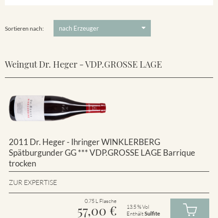
Winklerberg
5 €
-
80 €
Suchen
Winklerberg Hinter Winklen
Sortieren nach:
Weingut Dr. Heger - VDP.GROSSE LAGE
2011 Dr. Heger - Ihringer WINKLERBERG
Spätburgunder GG *** VDP.GROSSE LAGE Barrique
trocken
ZUR EXPERTISE
0.75 L Flasche
57,00
€
13.5 % Vol
Enthält
Sulfite