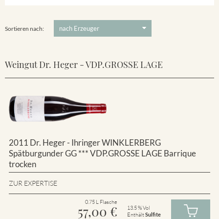
Winklerberg
5 €
-
80 €
Suchen
Winklerberg Hinter Winklen
Sortieren nach:
Weingut Dr. Heger - VDP.GROSSE LAGE
2011 Dr. Heger - Ihringer WINKLERBERG
Spätburgunder GG *** VDP.GROSSE LAGE Barrique
trocken
ZUR EXPERTISE
0.75 L Flasche
57,00
€
13.5 % Vol
Enthält
Sulfite