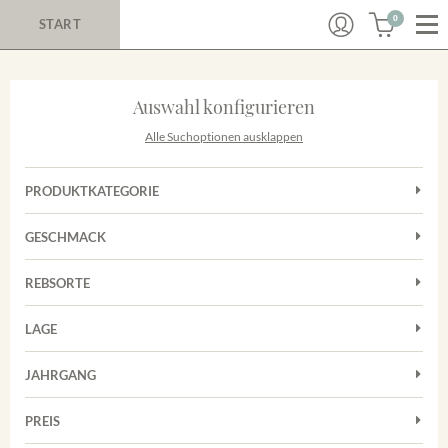
0
START
Auswahl konfigurieren
Alle Suchoptionen ausklappen
PRODUKTKATEGORIE
Cuvées
GESCHMACK
Magnum
Trocken
Rosé
REBSORTE
Chardonnay
Rotwein
LAGE
Cuvée
Weißwein
Achkarrer Schlossberg
Grauburgunder
JAHRGANG
Ihringer Winklerberg
Muskateller
Vorderer Winklerberg
PREIS
2011
-
2025
Suchen
Riesling