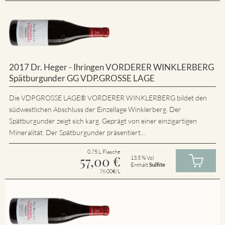
2017 Dr. Heger - Ihringen VORDERER WINKLERBERG
Spätburgunder GG VDP.GROSSE LAGE
Die VDP.GROSSE LAGE® VORDERER WINKLERBERG bildet den
südwestlichen Abschluss der Einzellage Winklerberg. Der
Spätburgunder zeigt sich karg. Geprägt von einer einzigartigen
Mineralität. Der Spätburgunder präsentiert...
0.75 L Flasche
57,00
€
13.5 % Vol
Enthält
Sulfite
76.00€/L