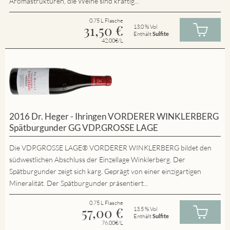
Aromastrukturen, die Weine sind kräftig...
0.75 L Flasche
31,50
€
13.0 % Vol
Enthält
Sulfite
42.00€/L
2016 Dr. Heger - Ihringen VORDERER WINKLERBERG
Spätburgunder GG VDP.GROSSE LAGE
Die VDP.GROSSE LAGE® VORDERER WINKLERBERG bildet den
südwestlichen Abschluss der Einzellage Winklerberg. Der
Spätburgunder zeigt sich karg. Geprägt von einer einzigartigen
Mineralität. Der Spätburgunder präsentiert...
0.75 L Flasche
57,00
€
13.5 % Vol
Enthält
Sulfite
76.00€/L