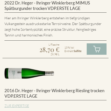
2022 Dr. Heger - Ihringer Winklerberg MIMUS
Spätburgunder trocken VDP.ERSTE LAGE
Hier am Ihringer Winklerberg entstehen im tiefgründigen
Vulkangestein ausdrucksstarke Terroirweine. Der Spätburgunder
zeigt hohe Sortentypizität, eine präzise Struktur, feingliedriges
Tannin und harmonisches Finish.
L Flasche
28,70
€
13 % Vol
Enthält
Sulfite
28.7€/L
2016 Dr. Heger - Ihringer Winklerberg Riesling trocken
VDP.ERSTE LAGE
ZUR EXPERTISE