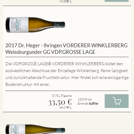
76.00€/L
2017 Dr. Heger - Ihringen VORDERER WINKLERBERG
Weissburgunder GG VDP.GROSSE LAGE
Die VDP.GROSSE LAGE® VORDERER WINKLERBERG bildet den
südwestlichen Abschluss der Einzellage Winklerberg. Feine Salzigkeit
und zurückhaltende Fruchtstruktur. Hier findet sich eine einzigartige
Bodenstruktur mit einer...
0.75 L Flasche
33,50
€
13.0 % Vol
Enthält
Sulfite
44.67€/L