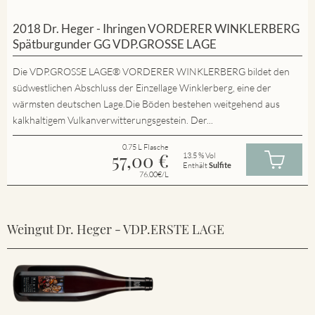
2018 Dr. Heger - Ihringen VORDERER WINKLERBERG
Spätburgunder GG VDP.GROSSE LAGE
Die VDP.GROSSE LAGE® VORDERER WINKLERBERG bildet den
südwestlichen Abschluss der Einzellage Winklerberg, eine der
wärmsten deutschen Lage.Die Böden bestehen weitgehend aus
kalkhaltigem Vulkanverwitterungsgestein. Der...
0.75 L Flasche
57,00
€
13.5 % Vol
Enthält
Sulfite
76.00€/L
Weingut Dr. Heger - VDP.ERSTE LAGE