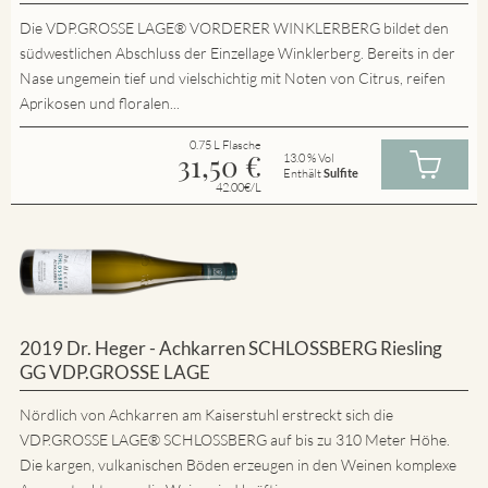
Die VDP.GROSSE LAGE® VORDERER WINKLERBERG bildet den
südwestlichen Abschluss der Einzellage Winklerberg. Bereits in der
Nase ungemein tief und vielschichtig mit Noten von Citrus, reifen
Aprikosen und floralen...
0.75 L Flasche
31,50
€
13.0 % Vol
Enthält
Sulfite
42.00€/L
2019 Dr. Heger - Achkarren SCHLOSSBERG Riesling
GG VDP.GROSSE LAGE
Nördlich von Achkarren am Kaiserstuhl erstreckt sich die
VDP.GROSSE LAGE® SCHLOSSBERG auf bis zu 310 Meter Höhe.
Die kargen, vulkanischen Böden erzeugen in den Weinen komplexe