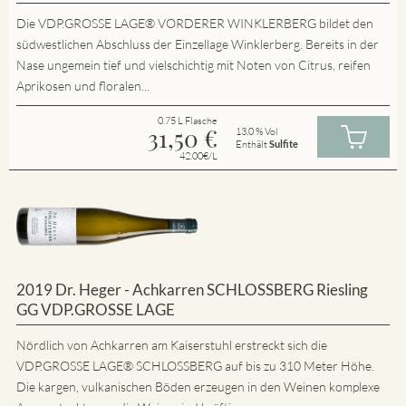
Die VDP.GROSSE LAGE® VORDERER WINKLERBERG bildet den
südwestlichen Abschluss der Einzellage Winklerberg. Bereits in der
Nase ungemein tief und vielschichtig mit Noten von Citrus, reifen
Aprikosen und floralen...
0.75 L Flasche
31,50
€
13.0 % Vol
Enthält
Sulfite
42.00€/L
2019 Dr. Heger - Achkarren SCHLOSSBERG Riesling
GG VDP.GROSSE LAGE
Nördlich von Achkarren am Kaiserstuhl erstreckt sich die
VDP.GROSSE LAGE® SCHLOSSBERG auf bis zu 310 Meter Höhe.
Die kargen, vulkanischen Böden erzeugen in den Weinen komplexe