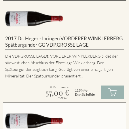
2017 Dr. Heger - Ihringen VORDERER WINKLERBERG
Spätburgunder GG VDP.GROSSE LAGE
Die VDP.GROSSE LAGE® VORDERER WINKLERBERG bildet den
südwestlichen Abschluss der Einzellage Winklerberg. Der
Spätburgunder zeigt sich karg. Geprägt von einer einzigartigen
Mineralität. Der Spätburgunder präsentiert...
0.75 L Flasche
57,00
€
13.5 % Vol
Enthält
Sulfite
76.00€/L