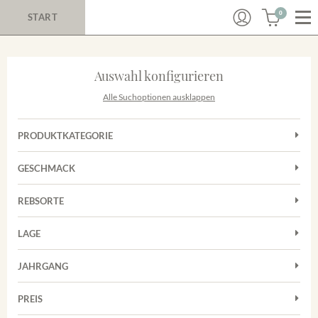
0
START
Auswahl konfigurieren
Alle Suchoptionen ausklappen
PRODUKTKATEGORIE
Cuvées
GESCHMACK
Magnum
Trocken
Rosé
REBSORTE
Chardonnay
Rotwein
LAGE
Cuvée
Weißwein
Achkarrer Schlossberg
Grauburgunder
JAHRGANG
Ihringer Winklerberg
Muskateller
Vorderer Winklerberg
PREIS
2011
-
2025
Suchen
Riesling