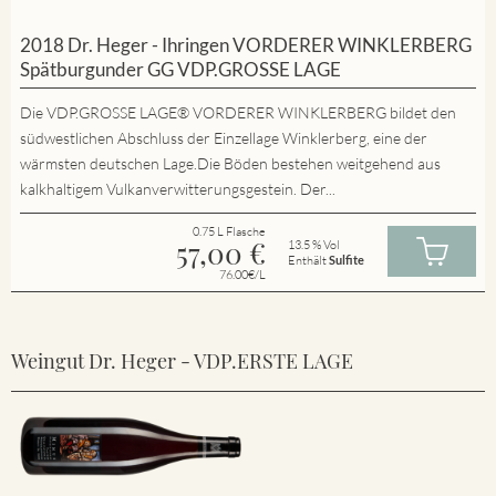
2018 Dr. Heger - Ihringen VORDERER WINKLERBERG
Spätburgunder GG VDP.GROSSE LAGE
Die VDP.GROSSE LAGE® VORDERER WINKLERBERG bildet den
südwestlichen Abschluss der Einzellage Winklerberg, eine der
wärmsten deutschen Lage.Die Böden bestehen weitgehend aus
kalkhaltigem Vulkanverwitterungsgestein. Der...
0.75 L Flasche
57,00
€
13.5 % Vol
Enthält
Sulfite
76.00€/L
Weingut Dr. Heger - VDP.ERSTE LAGE