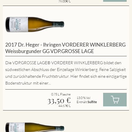
76.00€/L
2017 Dr. Heger - Ihringen VORDERER WINKLERBERG
Weissburgunder GG VDP.GROSSE LAGE
Die VDP.GROSSE LAGE® VORDERER WINKLERBERG bildet den
südwestlichen Abschluss der Einzellage Winklerberg. Feine Salzigkeit
und zurückhaltende Fruchtstruktur. Hier findet sich eine einzigartige
Bodenstruktur mit einer...
0.75 L Flasche
33,50
€
13.0 % Vol
Enthält
Sulfite
44.67€/L