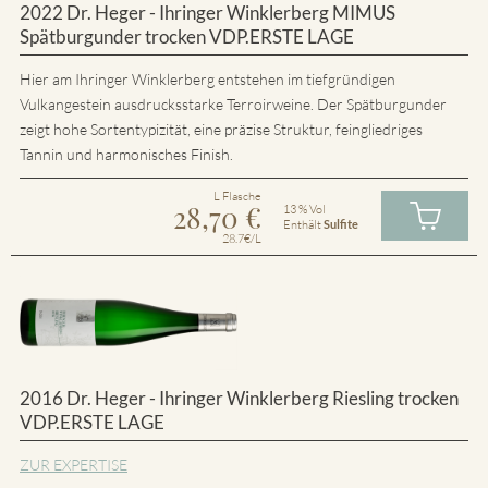
2022 Dr. Heger - Ihringer Winklerberg MIMUS
Spätburgunder trocken VDP.ERSTE LAGE
Hier am Ihringer Winklerberg entstehen im tiefgründigen
Vulkangestein ausdrucksstarke Terroirweine. Der Spätburgunder
zeigt hohe Sortentypizität, eine präzise Struktur, feingliedriges
Tannin und harmonisches Finish.
L Flasche
28,70
€
13 % Vol
Enthält
Sulfite
28.7€/L
2016 Dr. Heger - Ihringer Winklerberg Riesling trocken
VDP.ERSTE LAGE
ZUR EXPERTISE