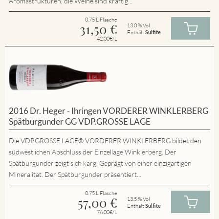
Aromastrukturen, die Weine sind kräftig...
0.75 L Flasche
31,50
€
13.0 % Vol
Enthält
Sulfite
42.00€/L
2016 Dr. Heger - Ihringen VORDERER WINKLERBERG
Spätburgunder GG VDP.GROSSE LAGE
Die VDP.GROSSE LAGE® VORDERER WINKLERBERG bildet den
südwestlichen Abschluss der Einzellage Winklerberg. Der
Spätburgunder zeigt sich karg. Geprägt von einer einzigartigen
Mineralität. Der Spätburgunder präsentiert...
0.75 L Flasche
57,00
€
13.5 % Vol
Enthält
Sulfite
76.00€/L