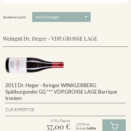
Winklerberg
5 €
-
80 €
Suchen
Winklerberg Hinter Winklen
Sortieren nach:
Weingut Dr. Heger - VDP.GROSSE LAGE
2011 Dr. Heger - Ihringer WINKLERBERG
Spätburgunder GG *** VDP.GROSSE LAGE Barrique
trocken
ZUR EXPERTISE
0.75 L Flasche
57,00
€
13.5 % Vol
Enthält
Sulfite