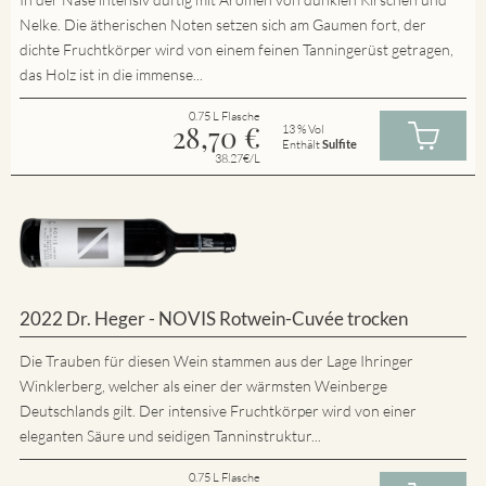
Nelke. Die ätherischen Noten setzen sich am Gaumen fort, der
dichte Fruchtkörper wird von einem feinen Tanningerüst getragen,
das Holz ist in die immense...
0.75 L Flasche
28,70
€
13 % Vol
Enthält
Sulfite
38.27€/L
2022 Dr. Heger - NOVIS Rotwein-Cuvée trocken
Die Trauben für diesen Wein stammen aus der Lage Ihringer
Winklerberg, welcher als einer der wärmsten Weinberge
Deutschlands gilt. Der intensive Fruchtkörper wird von einer
eleganten Säure und seidigen Tanninstruktur...
0.75 L Flasche