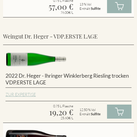
0.75 L Flasche
57,00
€
13 % Vol
Enthält
Sulfite
76.00€/L
Weingut Dr. Heger - VDP.ERSTE LAGE
2022 Dr. Heger - Ihringer Winklerberg Riesling trocken
VDP.ERSTE LAGE
ZUR EXPERTISE
0.75 L Flasche
19,20
€
12.50 % Vol
Enthält
Sulfite
25.60€/L