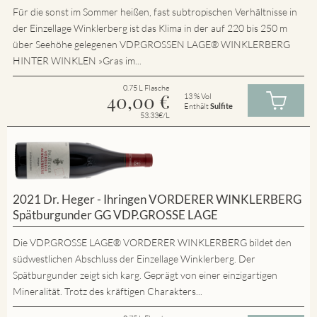
Für die sonst im Sommer heißen, fast subtropischen Verhältnisse in
der Einzellage Winklerberg ist das Klima in der auf 220 bis 250 m
über Seehöhe gelegenen VDP.GROSSEN LAGE® WINKLERBERG
HINTER WINKLEN »Gras im...
0.75 L Flasche
40,00
€
13 % Vol
Enthält
Sulfite
53.33€/L
2021 Dr. Heger - Ihringen VORDERER WINKLERBERG
Spätburgunder GG VDP.GROSSE LAGE
Die VDP.GROSSE LAGE® VORDERER WINKLERBERG bildet den
südwestlichen Abschluss der Einzellage Winklerberg. Der
Spätburgunder zeigt sich karg. Geprägt von einer einzigartigen
Mineralität. Trotz des kräftigen Charakters...