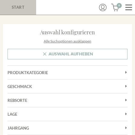
0
START
Auswahl konfigurieren
Alle Suchoptionen ausklappen
AUSWAHL AUFHEBEN
PRODUKTKATEGORIE
Cuvées
GESCHMACK
Magnum
Trocken
Rosé
REBSORTE
Chardonnay
Rotwein
LAGE
Cuvée
Weißwein
Achkarrer Schlossberg
Grauburgunder
JAHRGANG
Ihringer Winklerberg