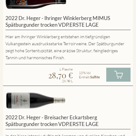
2022 Dr. Heger - Ihringer Winklerberg MIMUS
Spätburgunder trocken VDP.ERSTE LAGE
Hier am Ihringer Winklerberg entstehen im tiefgründigen
Vulkangestein ausdrucksstarke Terroirweine. Der Spätburgunder
zeigt hohe Sortentypizität, eine präzise Struktur, feingliedriges
Tannin und harmonisches Finish.
L Flasche
28,70
€
13 % Vol
Enthält
Sulfite
28.7€/L
2022 Dr. Heger - Breisacher Eckartsberg
Spätburgunder trocken VDP.ERSTE LAGE
In der Nase intensiv duftig mit Aromen von dunklen Kirschen und