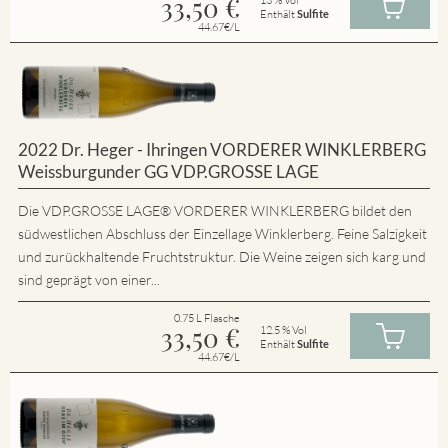
33,50
€
Enthält
Sulfite
44.67€/L
2022 Dr. Heger - Ihringen VORDERER WINKLERBERG
Weissburgunder GG VDP.GROSSE LAGE
Die VDP.GROSSE LAGE® VORDERER WINKLERBERG bildet den
südwestlichen Abschluss der Einzellage Winklerberg. Feine Salzigkeit
und zurückhaltende Fruchtstruktur. Die Weine zeigen sich karg und
sind geprägt von einer...
0.75 L Flasche
33,50
€
12.5 % Vol
Enthält
Sulfite
44.67€/L