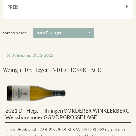
Muskateller
Vorderer Winklerberg
PREIS
2021
-
2022
Suchen
Riesling
Winklerberg
5 €
-
80 €
Suchen
Winklerberg Hinter Winklen
Sortieren nach:
Jahrgang:
2021-2022
Weingut Dr. Heger - VDP.GROSSE LAGE
2021 Dr. Heger - Ihringen VORDERER WINKLERBERG
Weissburgunder GG VDP.GROSSE LAGE
Die VDP.GROSSE LAGE® VORDERER WINKLERBERG bildet den