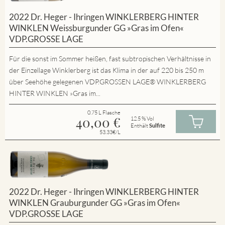
2022 Dr. Heger - Ihringen WINKLERBERG HINTER
WINKLEN Weissburgunder GG »Gras im Ofen«
VDP.GROSSE LAGE
Für die sonst im Sommer heißen, fast subtropischen Verhältnisse in
der Einzellage Winklerberg ist das Klima in der auf 220 bis 250 m
über Seehöhe gelegenen VDP.GROSSEN LAGE® WINKLERBERG
HINTER WINKLEN »Gras im...
0.75 L Flasche
40,00
€
12.5 % Vol
Enthält
Sulfite
53.33€/L
2022 Dr. Heger - Ihringen WINKLERBERG HINTER
WINKLEN Grauburgunder GG »Gras im Ofen«
VDP.GROSSE LAGE