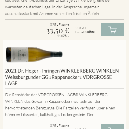
südwestlichen Abschluss der Einzellage Winklerberg, eine der
wärmsten deutschen Lage. In der Ansprache ungemein
ausdrucksstark mit Aromen von reifen frischen Äpfeln...
0.75 L Flasche
33,50
€
13 % Vol
Enthält
Sulfite
44.67€/L
2021 Dr. Heger - Ihringen WINKLERBERG WINKLEN
Weissburgunder GG »Rappenecker« VDP.GROSSE
LAGE
Die Rebstöcke der VDP.GROSSEN LAGE® WINKLERBERG
WINKLEN des Gewann »Rappenecker« wurzeln auf der
hervortretenden Bergzunge. Die Parzellen verfügen über einen
höheren Lössanteil, kalkhaltiges Lockergestein. Der...
0.75 L Flasche
13 % Vol