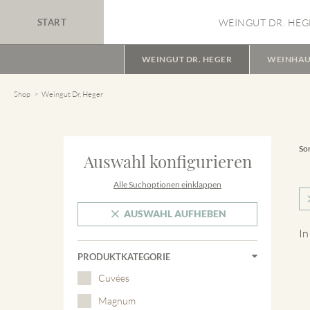
START
WEINGUT DR. HEG
WEINGUT DR. HEGER
WEINHAU
Shop
Weingut Dr. Heger
Sor
Auswahl konfigurieren
Alle Suchoptionen einklappen
AUSWAHL AUFHEBEN
In
PRODUKTKATEGORIE
Cuvées
Magnum