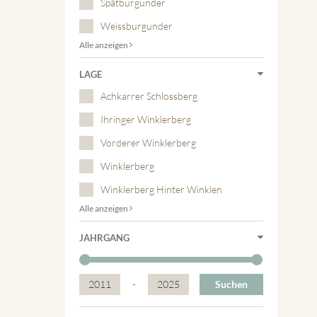
Spätburgunder
Weissburgunder
Alle anzeigen
LAGE
Achkarrer Schlossberg
Ihringer Winklerberg
Vorderer Winklerberg
Winklerberg
Winklerberg Hinter Winklen
Alle anzeigen
JAHRGANG
2011
-
2025
Suchen