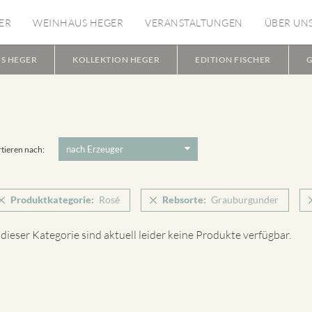
ER
WEINHAUS HEGER
VERANSTALTUNGEN
ÜBER UN
S HEGER
KOLLEKTION HEGER
EDITION FISCHER
G
tieren nach:
Produktkategorie:
Rosé
Rebsorte:
Grauburgunder
 dieser Kategorie sind aktuell leider keine Produkte verfügbar.