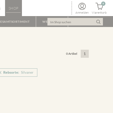
0
S
SHOP
Anmelden
Warenkorb
ESAMTSORTIMENT
WEINPAKET
0 Artikel
1
Rebsorte:
Silvaner