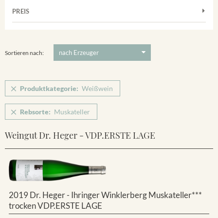
Muskateller
Vorderer Winklerberg
PREIS
2011
-
2025
Suchen
Riesling
Winklerberg
Silvaner
5 €
-
80 €
Suchen
Winklerberg Hinter Winklen
Spätburgunder
Sortieren nach:
Weissburgunder
Produktkategorie:
Weißwein
Rebsorte:
Muskateller
Weingut Dr. Heger - VDP.ERSTE LAGE
2019 Dr. Heger - Ihringer Winklerberg Muskateller***
trocken VDP.ERSTE LAGE