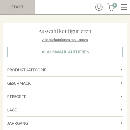
0
START
Auswahl konfigurieren
Alle Suchoptionen ausklappen
AUSWAHL AUFHEBEN
PRODUKTKATEGORIE
Cuvées
GESCHMACK
Magnum
Trocken
Rosé
REBSORTE
Chardonnay
Rotwein
LAGE
Cuvée
Weißwein
Achkarrer Schlossberg
Grauburgunder
JAHRGANG
Ihringer Winklerberg