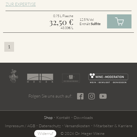
ZUR EXPERTISE
0.75 L Flasche
32,50
€
12.5 % Vol
Enthält
Sulfite
43.33€/L
1
Folgen Sie uns auch auf:
Shop
Kontakt
Downloads
Impressum / AGB
Datenschutz
Versandkosten
Mitarbeiter & Karriere
Widerruf
© 2026 Dr. Heger Weine