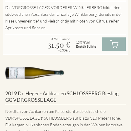
Die VDP.GROSSE LAGE® VORDERER WINKLERBERG bildet den
südwestlichen Abschluss der Einzellage Winklerberg. Bereits in der
Nase ungemein tief und vielschichtig mit Noten von Citrus, reifen
Aprikosen und floralen...
0.75 L Flasche
31,50
€
13.0 % Vol
Enthält
Sulfite
42.00€/L
2019 Dr. Heger - Achkarren SCHLOSSBERG Riesling
GG VDP.GROSSE LAGE
Nördlich von Achkarren am Kaiserstuhl erstreckt sich die
VDP.GROSSE LAGE® SCHLOSSBERG auf bis zu 310 Meter Höhe.
Die kargen, vulkanischen Böden erzeugen in den Weinen komplexe