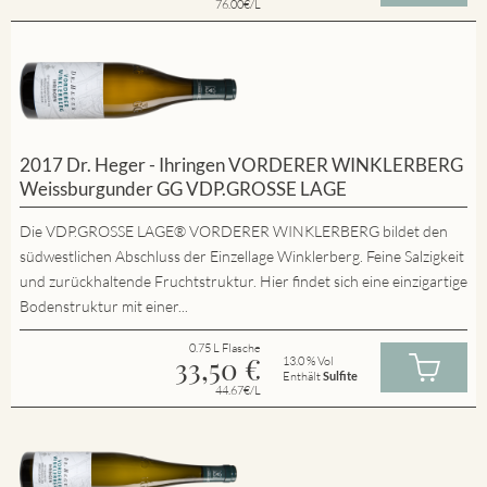
76.00€/L
2017 Dr. Heger - Ihringen VORDERER WINKLERBERG
Weissburgunder GG VDP.GROSSE LAGE
Die VDP.GROSSE LAGE® VORDERER WINKLERBERG bildet den
südwestlichen Abschluss der Einzellage Winklerberg. Feine Salzigkeit
und zurückhaltende Fruchtstruktur. Hier findet sich eine einzigartige
Bodenstruktur mit einer...
0.75 L Flasche
33,50
€
13.0 % Vol
Enthält
Sulfite
44.67€/L