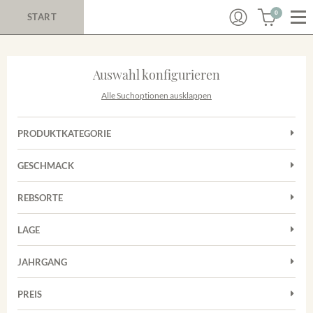
0
START
Auswahl konfigurieren
Alle Suchoptionen ausklappen
PRODUKTKATEGORIE
Cuvées
GESCHMACK
Magnum
Trocken
Rosé
REBSORTE
Chardonnay
Rotwein
LAGE
Cuvée
Weißwein
Achkarrer Schlossberg
Grauburgunder
JAHRGANG
Ihringer Winklerberg
Muskateller
Vorderer Winklerberg
PREIS
2011
-
2025
Suchen
Riesling