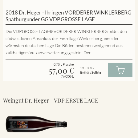
2018 Dr. Heger - Ihringen VORDERER WINKLERBERG
Spätburgunder GG VDP.GROSSE LAGE
Die VDP.GROSSE LAGE® VORDERER WINKLERBERG bildet den
südwestlichen Abschluss der Einzellage Winklerberg, eine der
wärmsten deutschen Lage.Die Böden bestehen weitgehend aus
kalkhaltigem Vulkanverwitterungsgestein. Der...
0.75 L Flasche
57,00
€
13.5 % Vol
Enthält
Sulfite
76.00€/L
Weingut Dr. Heger - VDP.ERSTE LAGE