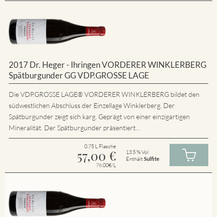
2017 Dr. Heger - Ihringen VORDERER WINKLERBERG
Spätburgunder GG VDP.GROSSE LAGE
Die VDP.GROSSE LAGE® VORDERER WINKLERBERG bildet den
südwestlichen Abschluss der Einzellage Winklerberg. Der
Spätburgunder zeigt sich karg. Geprägt von einer einzigartigen
Mineralität. Der Spätburgunder präsentiert...
0.75 L Flasche
57,00
€
13.5 % Vol
Enthält
Sulfite
76.00€/L