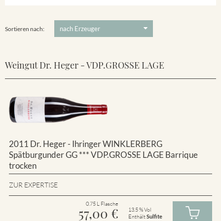
Winklerberg
5 €
-
80 €
Suchen
Winklerberg Hinter Winklen
Sortieren nach:
Weingut Dr. Heger - VDP.GROSSE LAGE
2011 Dr. Heger - Ihringer WINKLERBERG
Spätburgunder GG *** VDP.GROSSE LAGE Barrique
trocken
ZUR EXPERTISE
0.75 L Flasche
57,00
€
13.5 % Vol
Enthält
Sulfite