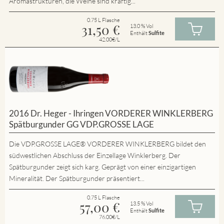
Aromastrukturen, die Weine sind kräftig...
0.75 L Flasche
31,50
€
13.0 % Vol
Enthält
Sulfite
42.00€/L
2016 Dr. Heger - Ihringen VORDERER WINKLERBERG
Spätburgunder GG VDP.GROSSE LAGE
Die VDP.GROSSE LAGE® VORDERER WINKLERBERG bildet den
südwestlichen Abschluss der Einzellage Winklerberg. Der
Spätburgunder zeigt sich karg. Geprägt von einer einzigartigen
Mineralität. Der Spätburgunder präsentiert...
0.75 L Flasche
57,00
€
13.5 % Vol
Enthält
Sulfite
76.00€/L