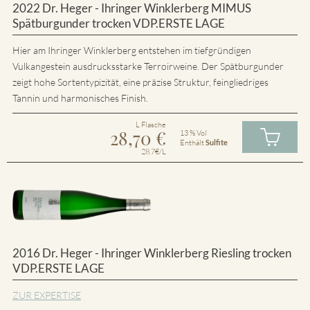
2022 Dr. Heger - Ihringer Winklerberg MIMUS
Spätburgunder trocken VDP.ERSTE LAGE
Hier am Ihringer Winklerberg entstehen im tiefgründigen
Vulkangestein ausdrucksstarke Terroirweine. Der Spätburgunder
zeigt hohe Sortentypizität, eine präzise Struktur, feingliedriges
Tannin und harmonisches Finish.
L Flasche
28,70
€
13 % Vol
Enthält
Sulfite
28.7€/L
2016 Dr. Heger - Ihringer Winklerberg Riesling trocken
VDP.ERSTE LAGE
ZUR EXPERTISE