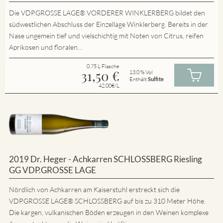
Die VDP.GROSSE LAGE® VORDERER WINKLERBERG bildet den
südwestlichen Abschluss der Einzellage Winklerberg. Bereits in der
Nase ungemein tief und vielschichtig mit Noten von Citrus, reifen
Aprikosen und floralen...
0.75 L Flasche
31,50
€
13.0 % Vol
Enthält
Sulfite
42.00€/L
2019 Dr. Heger - Achkarren SCHLOSSBERG Riesling
GG VDP.GROSSE LAGE
Nördlich von Achkarren am Kaiserstuhl erstreckt sich die
VDP.GROSSE LAGE® SCHLOSSBERG auf bis zu 310 Meter Höhe.
Die kargen, vulkanischen Böden erzeugen in den Weinen komplexe