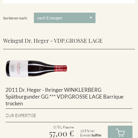
Winklerberg
5 €
-
80 €
Suchen
Winklerberg Hinter Winklen
Sortieren nach:
Weingut Dr. Heger - VDP.GROSSE LAGE
2011 Dr. Heger - Ihringer WINKLERBERG
Spätburgunder GG *** VDP.GROSSE LAGE Barrique
trocken
ZUR EXPERTISE
0.75 L Flasche
57,00
€
13.5 % Vol
Enthält
Sulfite