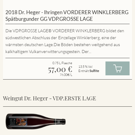
2018 Dr. Heger - Ihringen VORDERER WINKLERBERG
Spätburgunder GG VDP.GROSSE LAGE
Die VDP.GROSSE LAGE® VORDERER WINKLERBERG bildet den
südwestlichen Abschluss der Einzellage Winklerberg, eine der
wärmsten deutschen Lage.Die Böden bestehen weitgehend aus
kalkhaltigem Vulkanverwitterungsgestein. Der...
0.75 L Flasche
57,00
€
13.5 % Vol
Enthält
Sulfite
76.00€/L
Weingut Dr. Heger - VDP.ERSTE LAGE