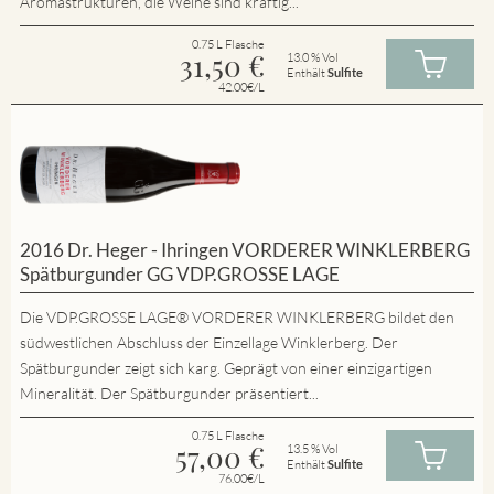
Aromastrukturen, die Weine sind kräftig...
0.75 L Flasche
31,50
€
13.0 % Vol
Enthält
Sulfite
42.00€/L
2016 Dr. Heger - Ihringen VORDERER WINKLERBERG
Spätburgunder GG VDP.GROSSE LAGE
Die VDP.GROSSE LAGE® VORDERER WINKLERBERG bildet den
südwestlichen Abschluss der Einzellage Winklerberg. Der
Spätburgunder zeigt sich karg. Geprägt von einer einzigartigen
Mineralität. Der Spätburgunder präsentiert...
0.75 L Flasche
57,00
€
13.5 % Vol
Enthält
Sulfite
76.00€/L