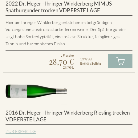
2022 Dr. Heger - Ihringer Winklerberg MIMUS
Spätburgunder trocken VDP.ERSTE LAGE
Hier am Ihringer Winklerberg entstehen im tiefgründigen
Vulkangestein ausdrucksstarke Terroirweine. Der Spätburgunder
zeigt hohe Sortentypizität, eine präzise Struktur, feingliedriges
Tannin und harmonisches Finish.
L Flasche
28,70
€
13 % Vol
Enthält
Sulfite
28.7€/L
2016 Dr. Heger - Ihringer Winklerberg Riesling trocken
VDP.ERSTE LAGE
ZUR EXPERTISE