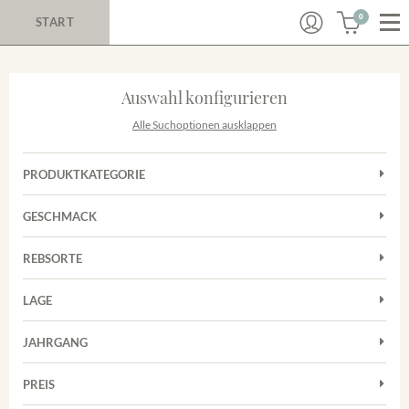
0
START
Auswahl konfigurieren
Alle Suchoptionen ausklappen
PRODUKTKATEGORIE
Cuvées
GESCHMACK
Magnum
Trocken
Rotwein
REBSORTE
Chardonnay
Weißwein
LAGE
Cuvée
Achkarrer Schlossberg
Grauburgunder
JAHRGANG
Ihringer Winklerberg
Muskateller
Vorderer Winklerberg
PREIS
2011
-
2025
Suchen
Riesling