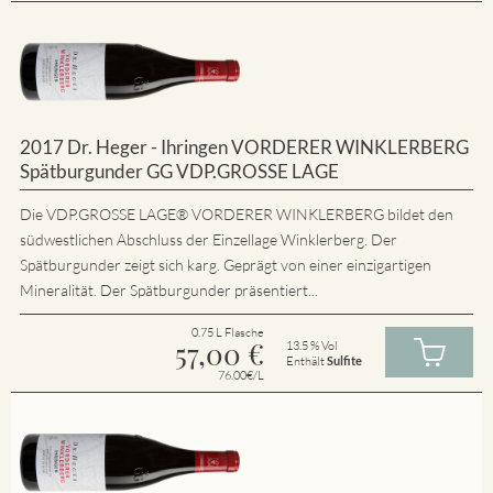
2017 Dr. Heger - Ihringen VORDERER WINKLERBERG
Spätburgunder GG VDP.GROSSE LAGE
Die VDP.GROSSE LAGE® VORDERER WINKLERBERG bildet den
südwestlichen Abschluss der Einzellage Winklerberg. Der
Spätburgunder zeigt sich karg. Geprägt von einer einzigartigen
Mineralität. Der Spätburgunder präsentiert...
0.75 L Flasche
57,00
€
13.5 % Vol
Enthält
Sulfite
76.00€/L