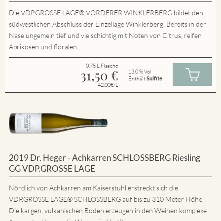
Die VDP.GROSSE LAGE® VORDERER WINKLERBERG bildet den
südwestlichen Abschluss der Einzellage Winklerberg. Bereits in der
Nase ungemein tief und vielschichtig mit Noten von Citrus, reifen
Aprikosen und floralen...
0.75 L Flasche
31,50
€
13.0 % Vol
Enthält
Sulfite
42.00€/L
2019 Dr. Heger - Achkarren SCHLOSSBERG Riesling
GG VDP.GROSSE LAGE
Nördlich von Achkarren am Kaiserstuhl erstreckt sich die
VDP.GROSSE LAGE® SCHLOSSBERG auf bis zu 310 Meter Höhe.
Die kargen, vulkanischen Böden erzeugen in den Weinen komplexe