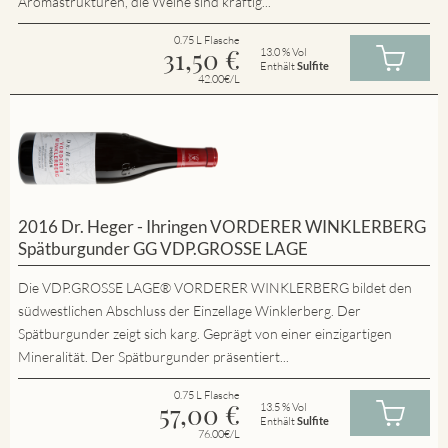
Aromastrukturen, die Weine sind kräftig...
0.75 L Flasche
31,50
€
13.0 % Vol
Enthält
Sulfite
42.00€/L
2016 Dr. Heger - Ihringen VORDERER WINKLERBERG
Spätburgunder GG VDP.GROSSE LAGE
Die VDP.GROSSE LAGE® VORDERER WINKLERBERG bildet den
südwestlichen Abschluss der Einzellage Winklerberg. Der
Spätburgunder zeigt sich karg. Geprägt von einer einzigartigen
Mineralität. Der Spätburgunder präsentiert...
0.75 L Flasche
57,00
€
13.5 % Vol
Enthält
Sulfite
76.00€/L