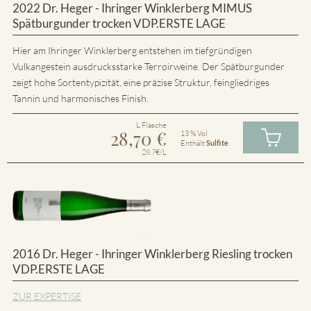
2022 Dr. Heger - Ihringer Winklerberg MIMUS
Spätburgunder trocken VDP.ERSTE LAGE
Hier am Ihringer Winklerberg entstehen im tiefgründigen
Vulkangestein ausdrucksstarke Terroirweine. Der Spätburgunder
zeigt hohe Sortentypizität, eine präzise Struktur, feingliedriges
Tannin und harmonisches Finish.
L Flasche
28,70
€
13 % Vol
Enthält
Sulfite
28.7€/L
2016 Dr. Heger - Ihringer Winklerberg Riesling trocken
VDP.ERSTE LAGE
ZUR EXPERTISE