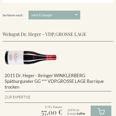
Winklerberg
5 €
-
80 €
Suchen
Winklerberg Hinter Winklen
Sortieren nach:
Weingut Dr. Heger - VDP.GROSSE LAGE
2011 Dr. Heger - Ihringer WINKLERBERG
Spätburgunder GG *** VDP.GROSSE LAGE Barrique
trocken
ZUR EXPERTISE
0.75 L Flasche
57,00
€
13.5 % Vol
Enthält
Sulfite