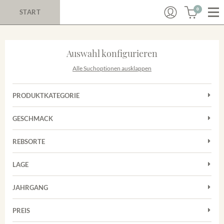
0
START
Auswahl konfigurieren
Alle Suchoptionen ausklappen
PRODUKTKATEGORIE
Cuvées
GESCHMACK
Magnum
Trocken
Rotwein
REBSORTE
Chardonnay
Weißwein
LAGE
Cuvée
Achkarrer Schlossberg
Grauburgunder
JAHRGANG
Ihringer Winklerberg
Muskateller
Vorderer Winklerberg
PREIS
2011
-
2025
Suchen
Riesling