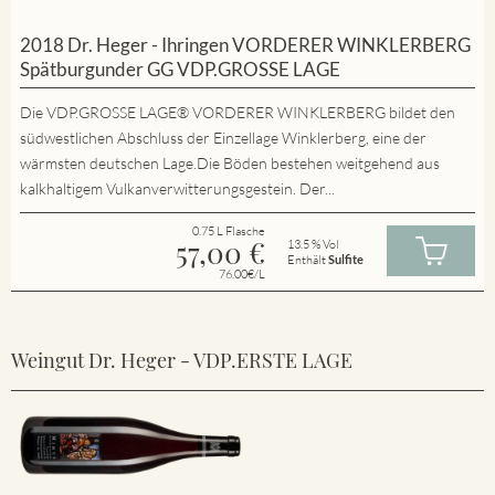
2018 Dr. Heger - Ihringen VORDERER WINKLERBERG
Spätburgunder GG VDP.GROSSE LAGE
Die VDP.GROSSE LAGE® VORDERER WINKLERBERG bildet den
südwestlichen Abschluss der Einzellage Winklerberg, eine der
wärmsten deutschen Lage.Die Böden bestehen weitgehend aus
kalkhaltigem Vulkanverwitterungsgestein. Der...
0.75 L Flasche
57,00
€
13.5 % Vol
Enthält
Sulfite
76.00€/L
Weingut Dr. Heger - VDP.ERSTE LAGE