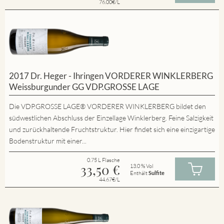
76.00€/L
2017 Dr. Heger - Ihringen VORDERER WINKLERBERG
Weissburgunder GG VDP.GROSSE LAGE
Die VDP.GROSSE LAGE® VORDERER WINKLERBERG bildet den
südwestlichen Abschluss der Einzellage Winklerberg. Feine Salzigkeit
und zurückhaltende Fruchtstruktur. Hier findet sich eine einzigartige
Bodenstruktur mit einer...
0.75 L Flasche
33,50
€
13.0 % Vol
Enthält
Sulfite
44.67€/L