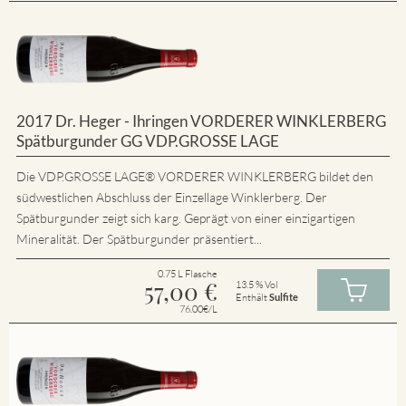
2017 Dr. Heger - Ihringen VORDERER WINKLERBERG
Spätburgunder GG VDP.GROSSE LAGE
Die VDP.GROSSE LAGE® VORDERER WINKLERBERG bildet den
südwestlichen Abschluss der Einzellage Winklerberg. Der
Spätburgunder zeigt sich karg. Geprägt von einer einzigartigen
Mineralität. Der Spätburgunder präsentiert...
0.75 L Flasche
57,00
€
13.5 % Vol
Enthält
Sulfite
76.00€/L