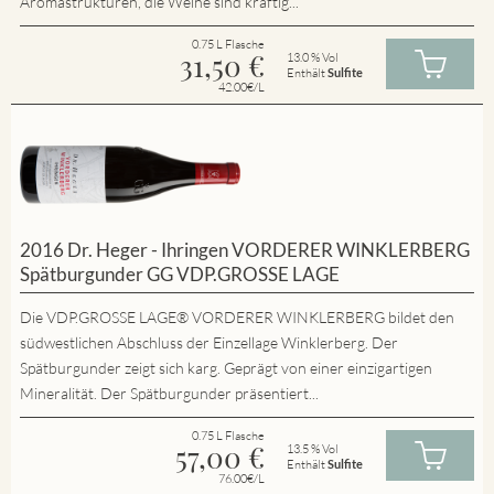
Aromastrukturen, die Weine sind kräftig...
0.75 L Flasche
31,50
€
13.0 % Vol
Enthält
Sulfite
42.00€/L
2016 Dr. Heger - Ihringen VORDERER WINKLERBERG
Spätburgunder GG VDP.GROSSE LAGE
Die VDP.GROSSE LAGE® VORDERER WINKLERBERG bildet den
südwestlichen Abschluss der Einzellage Winklerberg. Der
Spätburgunder zeigt sich karg. Geprägt von einer einzigartigen
Mineralität. Der Spätburgunder präsentiert...
0.75 L Flasche
57,00
€
13.5 % Vol
Enthält
Sulfite
76.00€/L