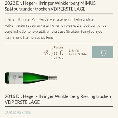
2022 Dr. Heger - Ihringer Winklerberg MIMUS
Spätburgunder trocken VDP.ERSTE LAGE
Hier am Ihringer Winklerberg entstehen im tiefgründigen
Vulkangestein ausdrucksstarke Terroirweine. Der Spätburgunder
zeigt hohe Sortentypizität, eine präzise Struktur, feingliedriges
Tannin und harmonisches Finish.
L Flasche
28,70
€
13 % Vol
Enthält
Sulfite
28.7€/L
2016 Dr. Heger - Ihringer Winklerberg Riesling trocken
VDP.ERSTE LAGE
ZUR EXPERTISE