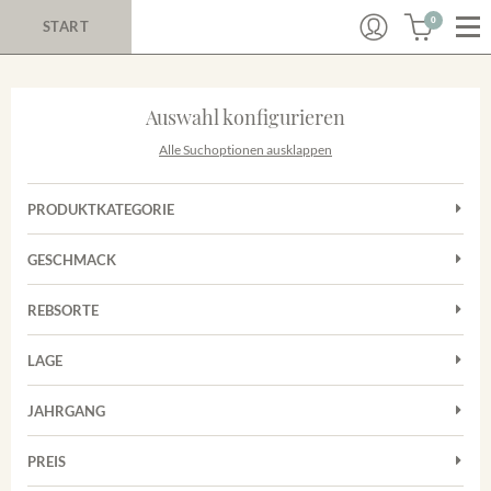
0
START
Auswahl konfigurieren
Alle Suchoptionen ausklappen
PRODUKTKATEGORIE
Cuvées
GESCHMACK
Magnum
Trocken
Rosé
REBSORTE
Chardonnay
Rotwein
LAGE
Cuvée
Weißwein
Achkarrer Schlossberg
Grauburgunder
JAHRGANG
Ihringer Winklerberg
Muskateller
Vorderer Winklerberg
PREIS
2011
-
2025
Suchen
Riesling