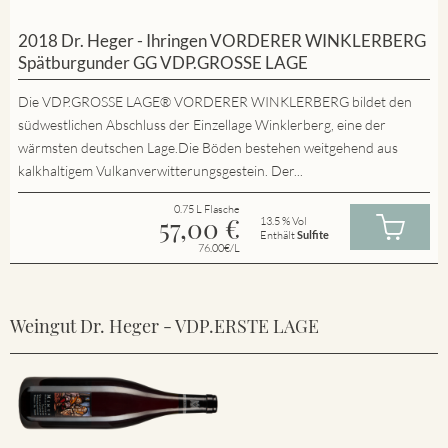
2018 Dr. Heger - Ihringen VORDERER WINKLERBERG
Spätburgunder GG VDP.GROSSE LAGE
Die VDP.GROSSE LAGE® VORDERER WINKLERBERG bildet den
südwestlichen Abschluss der Einzellage Winklerberg, eine der
wärmsten deutschen Lage.Die Böden bestehen weitgehend aus
kalkhaltigem Vulkanverwitterungsgestein. Der...
0.75 L Flasche
57,00
€
13.5 % Vol
Enthält
Sulfite
76.00€/L
Weingut Dr. Heger - VDP.ERSTE LAGE