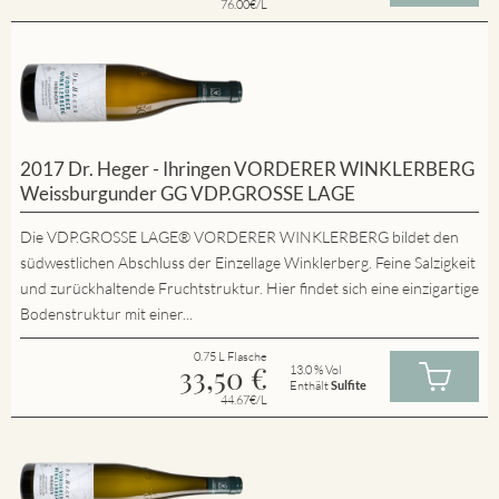
76.00€/L
2017 Dr. Heger - Ihringen VORDERER WINKLERBERG
Weissburgunder GG VDP.GROSSE LAGE
Die VDP.GROSSE LAGE® VORDERER WINKLERBERG bildet den
südwestlichen Abschluss der Einzellage Winklerberg. Feine Salzigkeit
und zurückhaltende Fruchtstruktur. Hier findet sich eine einzigartige
Bodenstruktur mit einer...
0.75 L Flasche
33,50
€
13.0 % Vol
Enthält
Sulfite
44.67€/L