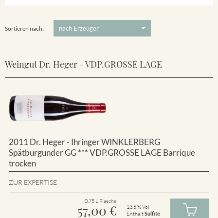
Winklerberg
5 €
-
80 €
Suchen
Winklerberg Hinter Winklen
Sortieren nach:
Weingut Dr. Heger - VDP.GROSSE LAGE
2011 Dr. Heger - Ihringer WINKLERBERG
Spätburgunder GG *** VDP.GROSSE LAGE Barrique
trocken
ZUR EXPERTISE
0.75 L Flasche
57,00
€
13.5 % Vol
Enthält
Sulfite