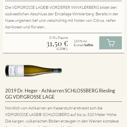
Die VDP.GROSSE LAGE® VORDERER WINKLERBERG bildet den
südwestlichen Abschluss der Einzellage Winklerberg. Bereits in der
Nase ungemein tief und vielschichtig mit Noten von Citrus, reifen
Aprikosen und floralen...
0.75 L Flasche
31,50
€
13.0 % Vol
Enthält
Sulfite
42.00€/L
2019 Dr. Heger - Achkarren SCHLOSSBERG Riesling
GG VDP.GROSSE LAGE
Nördlich von Achkarren am Kaiserstuhl erstreckt sich die
VDP.GROSSE LAGE® SCHLOSSBERG auf bis zu 310 Meter Höhe.
Die kargen, vulkanischen Böden erzeugen in den Weinen komplexe