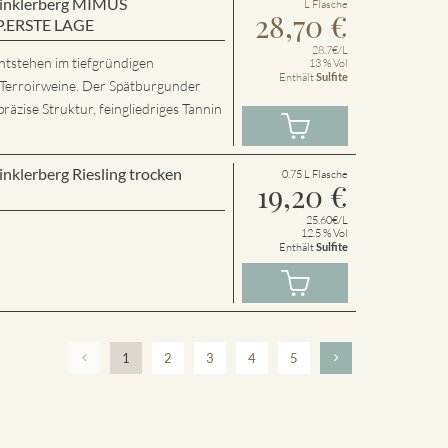
 Winklerberg MIMUS
L Flasche
28,70
€
P.ERSTE LAGE
28.7€/L
ntstehen im tiefgründigen
13 % Vol
Enthält
Sulfite
 Terroirweine. Der Spätburgunder
präzise Struktur, feingliedriges Tannin
inklerberg Riesling trocken
0.75 L Flasche
19,20
€
25.60€/L
12.5 % Vol
Enthält
Sulfite
1
2
3
4
5