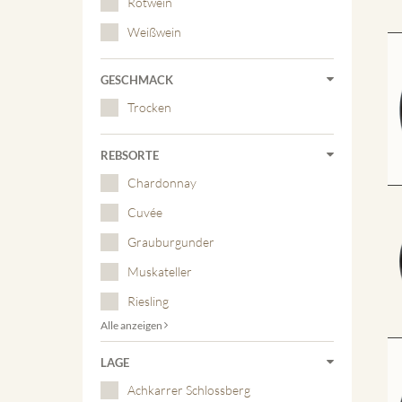
Rotwein
Weißwein
GESCHMACK
Trocken
REBSORTE
Chardonnay
Cuvée
Grauburgunder
Muskateller
Riesling
Alle anzeigen
LAGE
Achkarrer Schlossberg