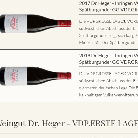
2017 Dr. Heger - Ihring
Spätburgunder GG VDP.G
Die VDP.GROSSE LAGE® VORD
südwestlichen Abschluss der Ei
Spätburgunder zeigt sich karg. 
Mineralität. Der Spätburgunder 
2018 Dr. Heger - Ihring
Spätburgunder GG VDP.G
Die VDP.GROSSE LAGE® VORD
südwestlichen Abschluss der Ein
wärmsten deutschen Lage.Die 
kalkhaltigem Vulkanverwitterung
eingut Dr. Heger - VDP.ERSTE LAG