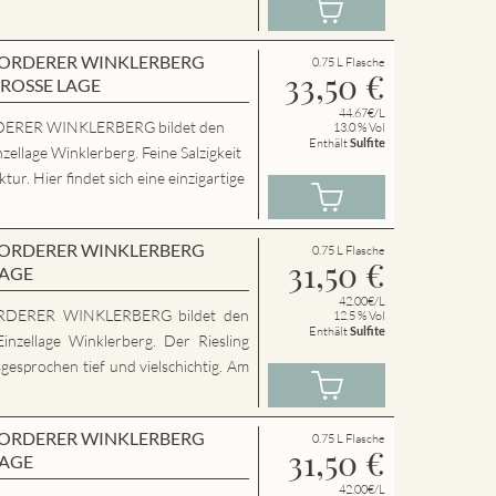
en VORDERER WINKLERBERG
0.75 L Flasche
33,50
€
GROSSE LAGE
44.67€/L
ERER WINKLERBERG bildet den
13.0 % Vol
Enthält
Sulfite
zellage Winklerberg. Feine Salzigkeit
ur. Hier findet sich eine einzigartige
en VORDERER WINKLERBERG
0.75 L Flasche
31,50
€
LAGE
42.00€/L
RDERER WINKLERBERG bildet den
12.5 % Vol
Enthält
Sulfite
inzellage Winklerberg. Der Riesling
sgesprochen tief und vielschichtig. Am
en VORDERER WINKLERBERG
0.75 L Flasche
31,50
€
LAGE
42.00€/L