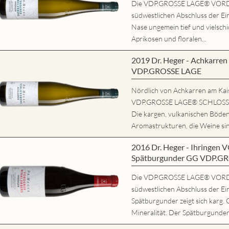
Die VDP.GROSSE LAGE® VORD
südwestlichen Abschluss der Ein
Nase ungemein tief und vielschi
Aprikosen und floralen...
2019 Dr. Heger - Achkarr
VDP.GROSSE LAGE
Nördlich von Achkarren am Kaise
VDP.GROSSE LAGE® SCHLOSSBE
Die kargen, vulkanischen Böde
Aromastrukturen, die Weine sind
2016 Dr. Heger - Ihring
Spätburgunder GG VDP.G
Die VDP.GROSSE LAGE® VORD
südwestlichen Abschluss der Ei
Spätburgunder zeigt sich karg. 
Mineralität. Der Spätburgunder 