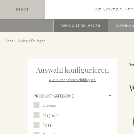
START
WEINGUT DR. HEG
WEINGUT DR. HEGER
WEINHAU
Shop
Weingut Dr. Heger
Sor
Auswahl konfigurieren
Alle Suchoptionen einklappen
W
PRODUKTKATEGORIE
Cuvées
Magnum
Rosé