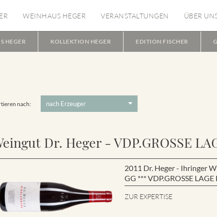
ER
WEINHAUS HEGER
VERANSTALTUNGEN
ÜBER UN
S HEGER
KOLLEKTION HEGER
EDITION FISCHER
G
tieren nach:
eingut Dr. Heger - VDP.GROSSE LA
2011 Dr. Heger - Ihringe
GG *** VDP.GROSSE LAGE B
ZUR EXPERTISE