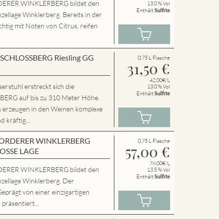
ERER WINKLERBERG bildet den
13.0 % Vol
Enthält
Sulfite
zellage Winklerberg. Bereits in der
chtig mit Noten von Citrus, reifen
en SCHLOSSBERG Riesling GG
0.75 L Flasche
31,50
€
42.00€/L
rstuhl erstreckt sich die
13.0 % Vol
Enthält
Sulfite
RG auf bis zu 310 Meter Höhe.
n erzeugen in den Weinen komplexe
 kräftig...
en VORDERER WINKLERBERG
0.75 L Flasche
57,00
€
ROSSE LAGE
76.00€/L
ERER WINKLERBERG bildet den
13.5 % Vol
Enthält
Sulfite
nzellage Winklerberg. Der
Geprägt von einer einzigartigen
präsentiert...