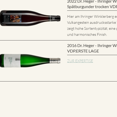
2022 Dr. Heger - Ihringer
Spätburgunder trocken VD
Hier am Ihringer Winklerberg e
Vulkangestein ausdrucksstarke
zeigt hohe Sortentypizität, eine 
und harmonisches Finish.
2016 Dr. Heger - Ihringer W
VDP.ERSTE LAGE
ZUR EXPERTISE