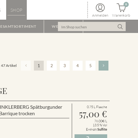
0
S
SHOP
Anmelden
Warenkorb
ESAMTSORTIMENT
WEINPAKET
47 Artikel
1
2
3
4
5
GE
r WINKLERBERG Spätburgunder
0.75 L Flasche
57,00
€
arrique trocken
76.00€/L
13.5 % Vol
Enthält
Sulfite