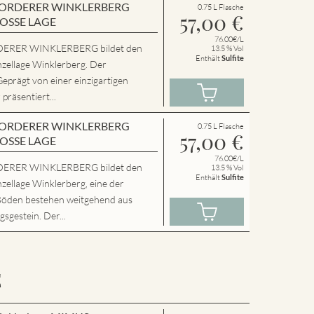
en VORDERER WINKLERBERG
0.75 L Flasche
57,00
€
ROSSE LAGE
76.00€/L
ERER WINKLERBERG bildet den
13.5 % Vol
Enthält
Sulfite
nzellage Winklerberg. Der
Geprägt von einer einzigartigen
präsentiert...
en VORDERER WINKLERBERG
0.75 L Flasche
57,00
€
ROSSE LAGE
76.00€/L
ERER WINKLERBERG bildet den
13.5 % Vol
Enthält
Sulfite
zellage Winklerberg, eine der
Böden bestehen weitgehend aus
sgestein. Der...
E