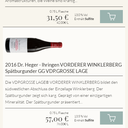
Aromastrukturen, die Weine sind kräftig...
0.75 L Flasche
31,50
€
13.0 % Vol
Enthält
Sulfite
42.00€/L
2016 Dr. Heger - Ihringen VORDERER WINKLERBERG
Spätburgunder GG VDP.GROSSE LAGE
Die VDP.GROSSE LAGE® VORDERER WINKLERBERG bildet den
südwestlichen Abschluss der Einzellage Winklerberg. Der
Spätburgunder zeigt sich karg. Geprägt von einer einzigartigen
Mineralität. Der Spätburgunder präsentiert...
0.75 L Flasche
57,00
€
13.5 % Vol
Enthält
Sulfite
76.00€/L