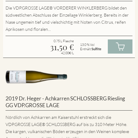
Die VDP.GROSSE LAGE® VORDERER WINKLERBERG bildet den
südwestlichen Abschluss der Einzellage Winklerberg. Bereits in der
Nase ungemein tief und vielschichtig mit Noten von Citrus, reifen
Aprikosen und floralen...
0.75 L Flasche
31,50
€
13.0 % Vol
Enthält
Sulfite
42.00€/L
2019 Dr. Heger - Achkarren SCHLOSSBERG Riesling
GG VDP.GROSSE LAGE
Nördlich von Achkarren am Kaiserstuhl erstreckt sich die
VDP.GROSSE LAGE® SCHLOSSBERG auf bis zu 310 Meter Höhe.
Die kargen, vulkanischen Böden erzeugen in den Weinen komplexe