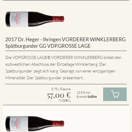
2017 Dr. Heger - Ihringen VORDERER WINKLERBERG
Spätburgunder GG VDP.GROSSE LAGE
Die VDP.GROSSE LAGE® VORDERER WINKLERBERG bildet den
südwestlichen Abschluss der Einzellage Winklerberg. Der
Spätburgunder zeigt sich karg. Geprägt von einer einzigartigen
Mineralität. Der Spätburgunder präsentiert...
0.75 L Flasche
57,00
€
13.5 % Vol
Enthält
Sulfite
76.00€/L