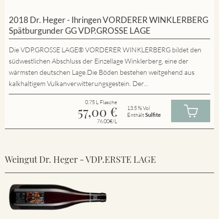
2018 Dr. Heger - Ihringen VORDERER WINKLERBERG
Spätburgunder GG VDP.GROSSE LAGE
Die VDP.GROSSE LAGE® VORDERER WINKLERBERG bildet den
südwestlichen Abschluss der Einzellage Winklerberg, eine der
wärmsten deutschen Lage.Die Böden bestehen weitgehend aus
kalkhaltigem Vulkanverwitterungsgestein. Der...
0.75 L Flasche
57,00
€
13.5 % Vol
Enthält
Sulfite
76.00€/L
Weingut Dr. Heger - VDP.ERSTE LAGE