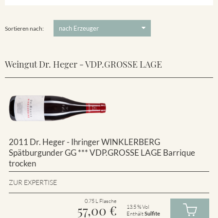
Winklerberg
5 €
-
80 €
Suchen
Winklerberg Hinter Winklen
Sortieren nach:
Weingut Dr. Heger - VDP.GROSSE LAGE
2011 Dr. Heger - Ihringer WINKLERBERG
Spätburgunder GG *** VDP.GROSSE LAGE Barrique
trocken
ZUR EXPERTISE
0.75 L Flasche
57,00
€
13.5 % Vol
Enthält
Sulfite