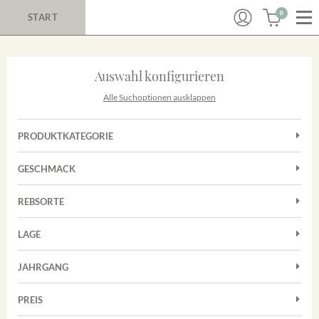
0
START
Auswahl konfigurieren
Alle Suchoptionen ausklappen
PRODUKTKATEGORIE
Cuvées
GESCHMACK
Magnum
Trocken
Rosé
REBSORTE
Chardonnay
Rotwein
LAGE
Cuvée
Weißwein
Achkarrer Schlossberg
Grauburgunder
JAHRGANG
Ihringer Winklerberg
Muskateller
Vorderer Winklerberg
PREIS
2011
-
2025
Suchen
Riesling