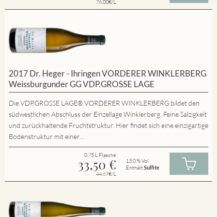
76.00€/L
2017 Dr. Heger - Ihringen VORDERER WINKLERBERG
Weissburgunder GG VDP.GROSSE LAGE
Die VDP.GROSSE LAGE® VORDERER WINKLERBERG bildet den
südwestlichen Abschluss der Einzellage Winklerberg. Feine Salzigkeit
und zurückhaltende Fruchtstruktur. Hier findet sich eine einzigartige
Bodenstruktur mit einer...
0.75 L Flasche
33,50
€
13.0 % Vol
Enthält
Sulfite
44.67€/L