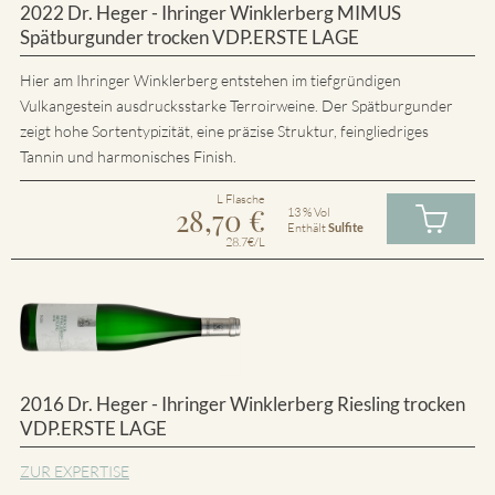
2022 Dr. Heger - Ihringer Winklerberg MIMUS
Spätburgunder trocken VDP.ERSTE LAGE
Hier am Ihringer Winklerberg entstehen im tiefgründigen
Vulkangestein ausdrucksstarke Terroirweine. Der Spätburgunder
zeigt hohe Sortentypizität, eine präzise Struktur, feingliedriges
Tannin und harmonisches Finish.
L Flasche
28,70
€
13 % Vol
Enthält
Sulfite
28.7€/L
2016 Dr. Heger - Ihringer Winklerberg Riesling trocken
VDP.ERSTE LAGE
ZUR EXPERTISE