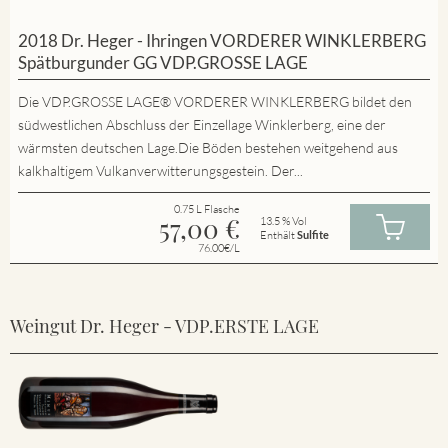
2018 Dr. Heger - Ihringen VORDERER WINKLERBERG
Spätburgunder GG VDP.GROSSE LAGE
Die VDP.GROSSE LAGE® VORDERER WINKLERBERG bildet den
südwestlichen Abschluss der Einzellage Winklerberg, eine der
wärmsten deutschen Lage.Die Böden bestehen weitgehend aus
kalkhaltigem Vulkanverwitterungsgestein. Der...
0.75 L Flasche
57,00
€
13.5 % Vol
Enthält
Sulfite
76.00€/L
Weingut Dr. Heger - VDP.ERSTE LAGE