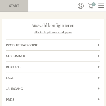
0
START
Auswahl konfigurieren
Alle Suchoptionen ausklappen
PRODUKTKATEGORIE
Cuvées
GESCHMACK
Magnum
Trocken
Rotwein
REBSORTE
Chardonnay
Weißwein
LAGE
Cuvée
Achkarrer Schlossberg
Grauburgunder
JAHRGANG
Ihringer Winklerberg
Muskateller
Vorderer Winklerberg
PREIS
2011
-
2025
Suchen
Riesling