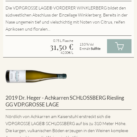
Die VDP.GROSSE LAGE® VORDERER WINKLERBERG bildet den
südwestlichen Abschluss der Einzellage Winklerberg. Bereits in der
Nase ungemein tief und vielschichtig mit Noten von Citrus, reifen
Aprikosen und floralen...
0.75 L Flasche
31,50
€
13.0 % Vol
Enthält
Sulfite
42.00€/L
2019 Dr. Heger - Achkarren SCHLOSSBERG Riesling
GG VDP.GROSSE LAGE
Nördlich von Achkarren am Kaiserstuhl erstreckt sich die
VDP.GROSSE LAGE® SCHLOSSBERG auf bis zu 310 Meter Höhe.
Die kargen, vulkanischen Böden erzeugen in den Weinen komplexe