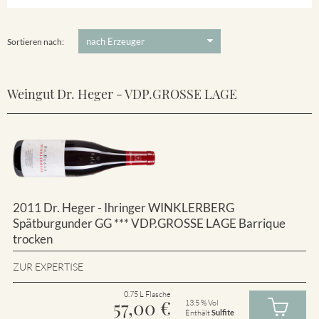
Winklerberg
5 €
-
80 €
Suchen
Winklerberg Hinter Winklen
Sortieren nach:
Weingut Dr. Heger - VDP.GROSSE LAGE
2011 Dr. Heger - Ihringer WINKLERBERG
Spätburgunder GG *** VDP.GROSSE LAGE Barrique
trocken
ZUR EXPERTISE
0.75 L Flasche
57,00
€
13.5 % Vol
Enthält
Sulfite