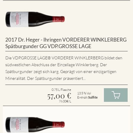
2017 Dr. Heger - Ihringen VORDERER WINKLERBERG
Spätburgunder GG VDP.GROSSE LAGE
Die VDP.GROSSE LAGE® VORDERER WINKLERBERG bildet den
südwestlichen Abschluss der Einzellage Winklerberg. Der
Spätburgunder zeigt sich karg. Geprägt von einer einzigartigen
Mineralität. Der Spätburgunder präsentiert...
0.75 L Flasche
57,00
€
13.5 % Vol
Enthält
Sulfite
76.00€/L