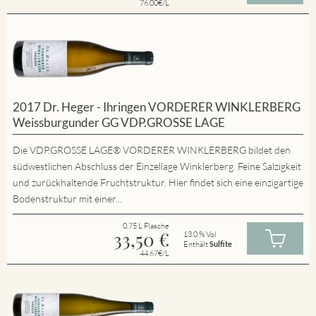
76.00€/L
2017 Dr. Heger - Ihringen VORDERER WINKLERBERG
Weissburgunder GG VDP.GROSSE LAGE
Die VDP.GROSSE LAGE® VORDERER WINKLERBERG bildet den
südwestlichen Abschluss der Einzellage Winklerberg. Feine Salzigkeit
und zurückhaltende Fruchtstruktur. Hier findet sich eine einzigartige
Bodenstruktur mit einer...
0.75 L Flasche
33,50
€
13.0 % Vol
Enthält
Sulfite
44.67€/L