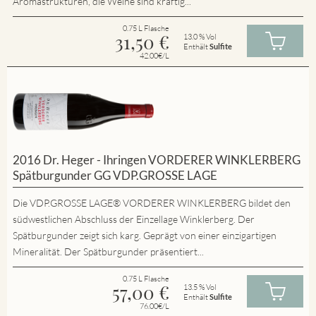
Aromastrukturen, die Weine sind kräftig...
0.75 L Flasche
31,50
€
13.0 % Vol
Enthält
Sulfite
42.00€/L
2016 Dr. Heger - Ihringen VORDERER WINKLERBERG
Spätburgunder GG VDP.GROSSE LAGE
Die VDP.GROSSE LAGE® VORDERER WINKLERBERG bildet den
südwestlichen Abschluss der Einzellage Winklerberg. Der
Spätburgunder zeigt sich karg. Geprägt von einer einzigartigen
Mineralität. Der Spätburgunder präsentiert...
0.75 L Flasche
57,00
€
13.5 % Vol
Enthält
Sulfite
76.00€/L