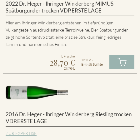
2022 Dr. Heger - Ihringer Winklerberg MIMUS
Spätburgunder trocken VDP.ERSTE LAGE
Hier am Ihringer Winklerberg entstehen im tiefgründigen
Vulkangestein ausdrucksstarke Terroirweine. Der Spätburgunder
zeigt hohe Sortentypizität, eine präzise Struktur, feingliedriges
Tannin und harmonisches Finish.
L Flasche
28,70
€
13 % Vol
Enthält
Sulfite
28.7€/L
2016 Dr. Heger - Ihringer Winklerberg Riesling trocken
VDP.ERSTE LAGE
ZUR EXPERTISE