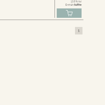
13.5 % Vol
Enthält
Sulfite
1