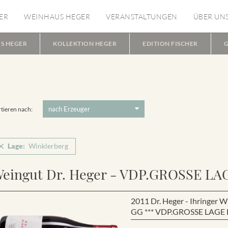
ER
WEINHAUS HEGER
VERANSTALTUNGEN
ÜBER UN
S HEGER
KOLLEKTION HEGER
EDITION FISCHER
G
tieren nach:
Lage:
Winklerberg
eingut Dr. Heger - VDP.GROSSE LA
2011 Dr. Heger - Ihringe
GG *** VDP.GROSSE LAGE B