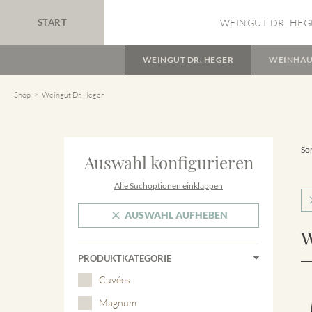
START
WEINGUT DR. HEG
WEINGUT DR. HEGER
WEINHAU
Shop
Weingut Dr. Heger
Sor
Auswahl konfigurieren
Alle Suchoptionen einklappen
AUSWAHL AUFHEBEN
W
PRODUKTKATEGORIE
Cuvées
Magnum