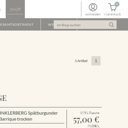
0
S
SHOP
Anmelden
Warenkorb
ESAMTSORTIMENT
WEINPAKET
1 Artikel
1
GE
r WINKLERBERG Spätburgunder
0.75 L Flasche
57,00
€
arrique trocken
76.00€/L