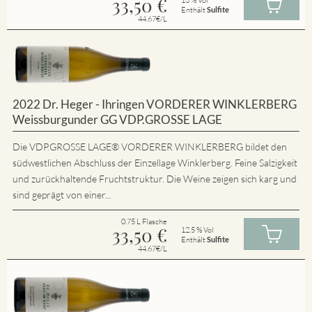
33,50
€
Enthält
Sulfite
44.67€/L
2022 Dr. Heger - Ihringen VORDERER WINKLERBERG
Weissburgunder GG VDP.GROSSE LAGE
Die VDP.GROSSE LAGE® VORDERER WINKLERBERG bildet den
südwestlichen Abschluss der Einzellage Winklerberg. Feine Salzigkeit
und zurückhaltende Fruchtstruktur. Die Weine zeigen sich karg und
sind geprägt von einer...
0.75 L Flasche
33,50
€
12.5 % Vol
Enthält
Sulfite
44.67€/L