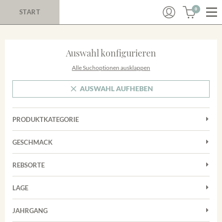
0
START
Auswahl konfigurieren
Alle Suchoptionen ausklappen
AUSWAHL AUFHEBEN
PRODUKTKATEGORIE
Cuvées
GESCHMACK
Magnum
Trocken
Rosé
REBSORTE
Chardonnay
Rotwein
LAGE
Cuvée
Weißwein
Achkarrer Schlossberg
Grauburgunder
JAHRGANG
Ihringer Winklerberg