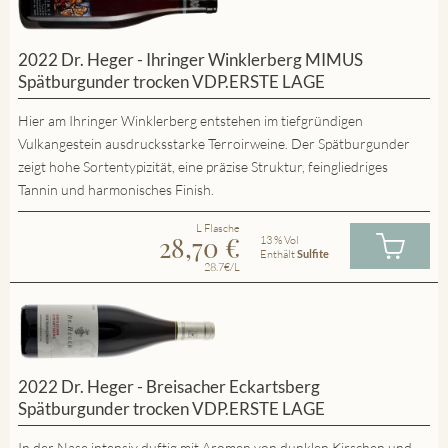
2022 Dr. Heger - Ihringer Winklerberg MIMUS
Spätburgunder trocken VDP.ERSTE LAGE
Hier am Ihringer Winklerberg entstehen im tiefgründigen
Vulkangestein ausdrucksstarke Terroirweine. Der Spätburgunder
zeigt hohe Sortentypizität, eine präzise Struktur, feingliedriges
Tannin und harmonisches Finish.
L Flasche
28,70
€
13 % Vol
Enthält
Sulfite
28.7€/L
2022 Dr. Heger - Breisacher Eckartsberg
Spätburgunder trocken VDP.ERSTE LAGE
In der Nase intensiv duftig mit Aromen von dunklen Kirschen und