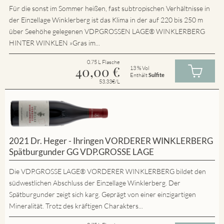
Für die sonst im Sommer heißen, fast subtropischen Verhältnisse in
der Einzellage Winklerberg ist das Klima in der auf 220 bis 250 m
über Seehöhe gelegenen VDP.GROSSEN LAGE® WINKLERBERG
HINTER WINKLEN »Gras im...
0.75 L Flasche
40,00
€
13 % Vol
Enthält
Sulfite
53.33€/L
2021 Dr. Heger - Ihringen VORDERER WINKLERBERG
Spätburgunder GG VDP.GROSSE LAGE
Die VDP.GROSSE LAGE® VORDERER WINKLERBERG bildet den
südwestlichen Abschluss der Einzellage Winklerberg. Der
Spätburgunder zeigt sich karg. Geprägt von einer einzigartigen
Mineralität. Trotz des kräftigen Charakters...