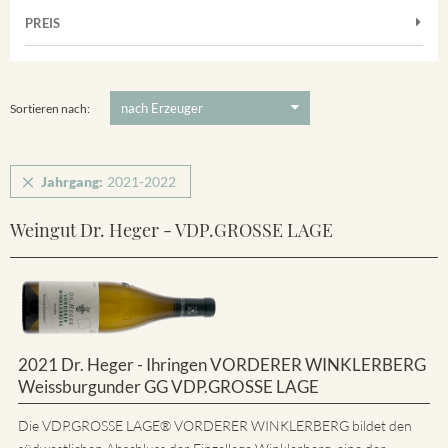
Muskateller
Vorderer Winklerberg
PREIS
2021
-
2022
Suchen
Riesling
Winklerberg
5 €
-
80 €
Suchen
Winklerberg Hinter Winklen
Sortieren nach:
Jahrgang:
2021-2022
Weingut Dr. Heger - VDP.GROSSE LAGE
2021 Dr. Heger - Ihringen VORDERER WINKLERBERG
Weissburgunder GG VDP.GROSSE LAGE
Die VDP.GROSSE LAGE® VORDERER WINKLERBERG bildet den