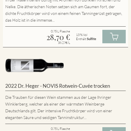
Nelke. Die ätherischen Noten setzen sich am Gaumen fort, der
dichte Fruchtkörper wird von einem feinen Tanningerüst getragen,
das Holz ist in die immense...
0.75 L Flasche
28,70
€
13 % Vol
Enthält
Sulfite
38.27€/L
2022 Dr. Heger - NOVIS Rotwein-Cuvée trocken
Die Trauben für diesen Wein stammen aus der Lage Ihringer
Winklerberg, welcher als einer der wärmsten Weinberge
Deutschlands gilt. Der intensive Fruchtkörper wird von einer
eleganten Säure und seidigen Tanninstruktur...
0.75 L Flasche