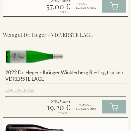
0.75 L Flasche
57,00
€
13 % Vol
Enthält
Sulfite
76.00€/L
Weingut Dr. Heger - VDP.ERSTE LAGE
2022 Dr. Heger - Ihringer Winklerberg Riesling trocken
VDP.ERSTE LAGE
ZUR EXPERTISE
0.75 L Flasche
19,20
€
12.50 % Vol
Enthält
Sulfite
25.60€/L