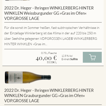
2022 Dr. Heger - Ihringen WINKLERBERG HINTER
WINKLEN Weissburgunder GG »Gras im Ofen«
VDP.GROSSE LAGE
Für die sonst im Sommer heißen, fast subtropischen Verhältnisse in
der Einzellage Winklerberg ist das Klima in der auf 220 bis 250 m
über Seehöhe gelegenen VDP.GROSSEN LAGE® WINKLERBERG
HINTER WINKLEN »Gras im...
0.75 L Flasche
40,00
€
12.5 % Vol
Enthält
Sulfite
53.33€/L
2022 Dr. Heger - Ihringen WINKLERBERG HINTER
WINKLEN Grauburgunder GG »Gras im Ofen«
VDP.GROSSE LAGE