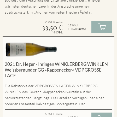
südwestlichen Abschluss der Einzellage Winklerberg, eine der
wärmsten deutschen Lage. In der Ansprache ungemein
ausdrucksstark mit Aromen von reifen frischen Äpfeln...
0.75 L Flasche
33,50
€
13 % Vol
Enthält
Sulfite
44.67€/L
2021 Dr. Heger - Ihringen WINKLERBERG WINKLEN
Weissburgunder GG »Rappenecker« VDP.GROSSE
LAGE
Die Rebstöcke der VDP.GROSSEN LAGE® WINKLERBERG
WINKLEN des Gewann »Rappenecker« wurzeln auf der
hervortretenden Bergzunge. Die Parzellen verfügen über einen
höheren Lössanteil, kalkhaltiges Lockergestein. Der...
0.75 L Flasche
13 % Vol