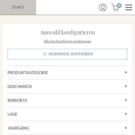
0
START
Auswahl konfigurieren
Alle Suchoptionen ausklappen
AUSWAHL AUFHEBEN
PRODUKTKATEGORIE
Cuvées
GESCHMACK
Magnum
Trocken
Rosé
REBSORTE
Chardonnay
Rotwein
LAGE
Cuvée
Weißwein
Achkarrer Schlossberg
Grauburgunder
JAHRGANG
Ihringer Winklerberg