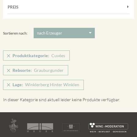
Muskateller
Vorderer Winklerberg
PREIS
2011
-
2025
Suchen
Riesling
Winklerberg
Silvaner
5 €
-
80 €
Suchen
Winklerberg Hinter Winklen
Spätburgunder
Sortieren nach:
Winklerberg Winklen
Weissburgunder
Breisacher Eckartsberg
Produktkategorie:
Cuvées
Ihringen
Rebsorte:
Grauburgunder
Lage:
Winklerberg Hinter Winklen
In dieser Kategorie sind aktuell leider keine Produkte verfügbar.