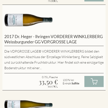
76.00€/L
2017 Dr. Heger - Ihringen VORDERER WINKLERBERG
Weissburgunder GG VDP.GROSSE LAGE
Die VDP.GROSSE LAGE® VORDERER WINKLERBERG bildet den
südwestlichen Abschluss der Einzellage Winklerberg. Feine Salzigkeit
und zurückhaltende Fruchtstruktur. Hier findet sich eine einzigartige
Bodenstruktur mit einer...
0.75 L Flasche
33,50
€
13.0 % Vol
Enthält
Sulfite
44.67€/L