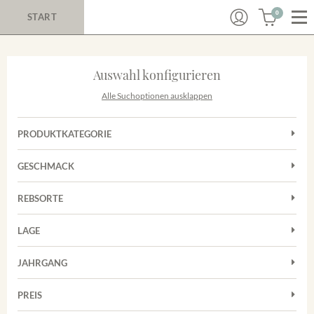
0
START
Auswahl konfigurieren
Alle Suchoptionen ausklappen
PRODUKTKATEGORIE
Cuvées
GESCHMACK
Magnum
Trocken
Rosé
REBSORTE
Chardonnay
Rotwein
LAGE
Cuvée
Weißwein
Achkarrer Schlossberg
Grauburgunder
JAHRGANG
Ihringer Winklerberg
Muskateller
Vorderer Winklerberg
PREIS
2011
-
2025
Suchen
Riesling