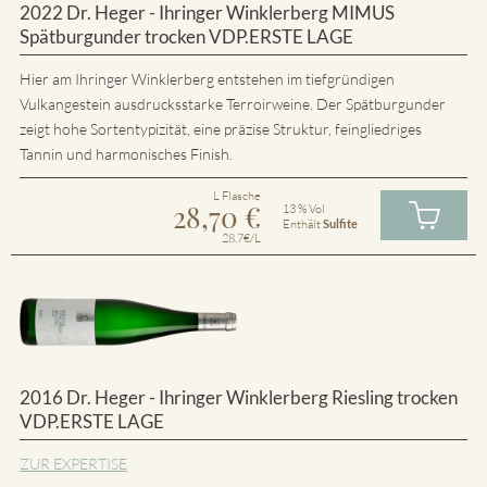
2022 Dr. Heger - Ihringer Winklerberg MIMUS
Spätburgunder trocken VDP.ERSTE LAGE
Hier am Ihringer Winklerberg entstehen im tiefgründigen
Vulkangestein ausdrucksstarke Terroirweine. Der Spätburgunder
zeigt hohe Sortentypizität, eine präzise Struktur, feingliedriges
Tannin und harmonisches Finish.
L Flasche
28,70
€
13 % Vol
Enthält
Sulfite
28.7€/L
2016 Dr. Heger - Ihringer Winklerberg Riesling trocken
VDP.ERSTE LAGE
ZUR EXPERTISE