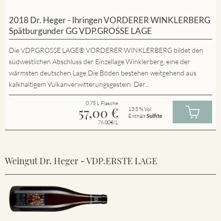
2018 Dr. Heger - Ihringen VORDERER WINKLERBERG
Spätburgunder GG VDP.GROSSE LAGE
Die VDP.GROSSE LAGE® VORDERER WINKLERBERG bildet den
südwestlichen Abschluss der Einzellage Winklerberg, eine der
wärmsten deutschen Lage.Die Böden bestehen weitgehend aus
kalkhaltigem Vulkanverwitterungsgestein. Der...
0.75 L Flasche
57,00
€
13.5 % Vol
Enthält
Sulfite
76.00€/L
Weingut Dr. Heger - VDP.ERSTE LAGE