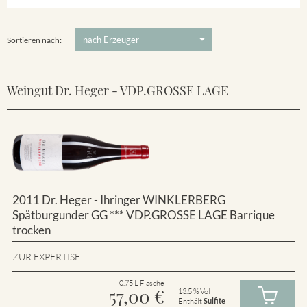
Winklerberg
5 €
-
80 €
Suchen
Winklerberg Hinter Winklen
Sortieren nach:
Weingut Dr. Heger - VDP.GROSSE LAGE
2011 Dr. Heger - Ihringer WINKLERBERG
Spätburgunder GG *** VDP.GROSSE LAGE Barrique
trocken
ZUR EXPERTISE
0.75 L Flasche
57,00
€
13.5 % Vol
Enthält
Sulfite