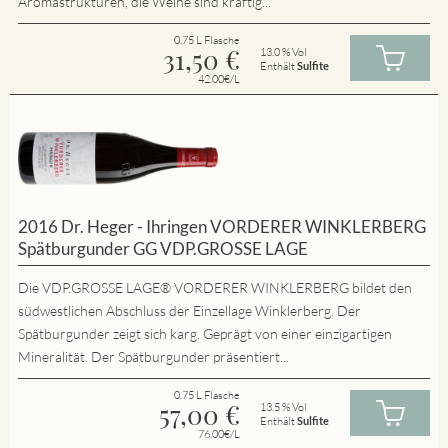
Aromastrukturen, die Weine sind kräftig...
0.75 L Flasche
31,50
€
13.0 % Vol
Enthält
Sulfite
42.00€/L
2016 Dr. Heger - Ihringen VORDERER WINKLERBERG
Spätburgunder GG VDP.GROSSE LAGE
Die VDP.GROSSE LAGE® VORDERER WINKLERBERG bildet den
südwestlichen Abschluss der Einzellage Winklerberg. Der
Spätburgunder zeigt sich karg. Geprägt von einer einzigartigen
Mineralität. Der Spätburgunder präsentiert...
0.75 L Flasche
57,00
€
13.5 % Vol
Enthält
Sulfite
76.00€/L