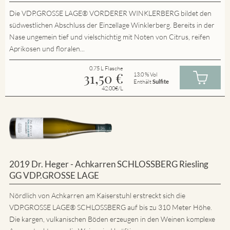
Die VDP.GROSSE LAGE® VORDERER WINKLERBERG bildet den
südwestlichen Abschluss der Einzellage Winklerberg. Bereits in der
Nase ungemein tief und vielschichtig mit Noten von Citrus, reifen
Aprikosen und floralen...
0.75 L Flasche
31,50
€
13.0 % Vol
Enthält
Sulfite
42.00€/L
2019 Dr. Heger - Achkarren SCHLOSSBERG Riesling
GG VDP.GROSSE LAGE
Nördlich von Achkarren am Kaiserstuhl erstreckt sich die
VDP.GROSSE LAGE® SCHLOSSBERG auf bis zu 310 Meter Höhe.
Die kargen, vulkanischen Böden erzeugen in den Weinen komplexe