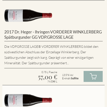
2017 Dr. Heger - Ihringen VORDERER WINKLERBERG
Spätburgunder GG VDP.GROSSE LAGE
Die VDP.GROSSE LAGE® VORDERER WINKLERBERG bildet den
südwestlichen Abschluss der Einzellage Winklerberg. Der
Spätburgunder zeigt sich karg. Geprägt von einer einzigartigen
Mineralität. Der Spätburgunder präsentiert...
0.75 L Flasche
57,00
€
13.5 % Vol
Enthält
Sulfite
76.00€/L