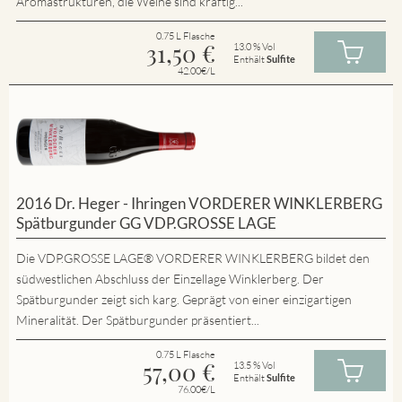
Aromastrukturen, die Weine sind kräftig...
0.75 L Flasche
31,50
€
13.0 % Vol
Enthält
Sulfite
42.00€/L
2016 Dr. Heger - Ihringen VORDERER WINKLERBERG
Spätburgunder GG VDP.GROSSE LAGE
Die VDP.GROSSE LAGE® VORDERER WINKLERBERG bildet den
südwestlichen Abschluss der Einzellage Winklerberg. Der
Spätburgunder zeigt sich karg. Geprägt von einer einzigartigen
Mineralität. Der Spätburgunder präsentiert...
0.75 L Flasche
57,00
€
13.5 % Vol
Enthält
Sulfite
76.00€/L