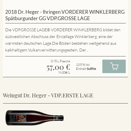
2018 Dr. Heger - Ihringen VORDERER WINKLERBERG
Spätburgunder GG VDP.GROSSE LAGE
Die VDP.GROSSE LAGE® VORDERER WINKLERBERG bildet den
südwestlichen Abschluss der Einzellage Winklerberg, eine der
wärmsten deutschen Lage.Die Böden bestehen weitgehend aus
kalkhaltigem Vulkanverwitterungsgestein. Der...
0.75 L Flasche
57,00
€
13.5 % Vol
Enthält
Sulfite
76.00€/L
Weingut Dr. Heger - VDP.ERSTE LAGE