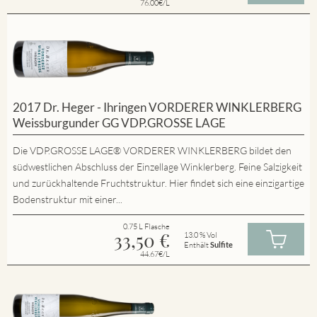
76.00€/L
2017 Dr. Heger - Ihringen VORDERER WINKLERBERG
Weissburgunder GG VDP.GROSSE LAGE
Die VDP.GROSSE LAGE® VORDERER WINKLERBERG bildet den
südwestlichen Abschluss der Einzellage Winklerberg. Feine Salzigkeit
und zurückhaltende Fruchtstruktur. Hier findet sich eine einzigartige
Bodenstruktur mit einer...
0.75 L Flasche
33,50
€
13.0 % Vol
Enthält
Sulfite
44.67€/L