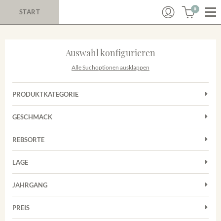
0
START
Auswahl konfigurieren
Alle Suchoptionen ausklappen
PRODUKTKATEGORIE
Cuvées
GESCHMACK
Magnum
Trocken
Rosé
REBSORTE
Chardonnay
Rotwein
LAGE
Cuvée
Weißwein
Achkarrer Schlossberg
Grauburgunder
JAHRGANG
Ihringer Winklerberg
Muskateller
Vorderer Winklerberg
PREIS
2011
-
2025
Suchen
Riesling