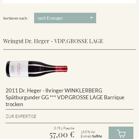
Winklerberg
5 €
-
80 €
Suchen
Winklerberg Hinter Winklen
Sortieren nach:
Weingut Dr. Heger - VDP.GROSSE LAGE
2011 Dr. Heger - Ihringer WINKLERBERG
Spätburgunder GG *** VDP.GROSSE LAGE Barrique
trocken
ZUR EXPERTISE
0.75 L Flasche
57,00
€
13.5 % Vol
Enthält
Sulfite