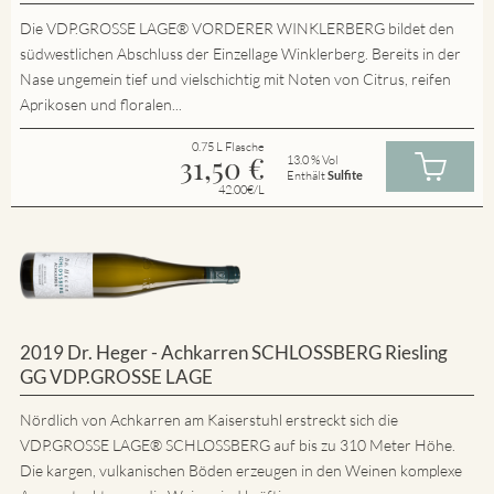
Die VDP.GROSSE LAGE® VORDERER WINKLERBERG bildet den
südwestlichen Abschluss der Einzellage Winklerberg. Bereits in der
Nase ungemein tief und vielschichtig mit Noten von Citrus, reifen
Aprikosen und floralen...
0.75 L Flasche
31,50
€
13.0 % Vol
Enthält
Sulfite
42.00€/L
2019 Dr. Heger - Achkarren SCHLOSSBERG Riesling
GG VDP.GROSSE LAGE
Nördlich von Achkarren am Kaiserstuhl erstreckt sich die
VDP.GROSSE LAGE® SCHLOSSBERG auf bis zu 310 Meter Höhe.
Die kargen, vulkanischen Böden erzeugen in den Weinen komplexe