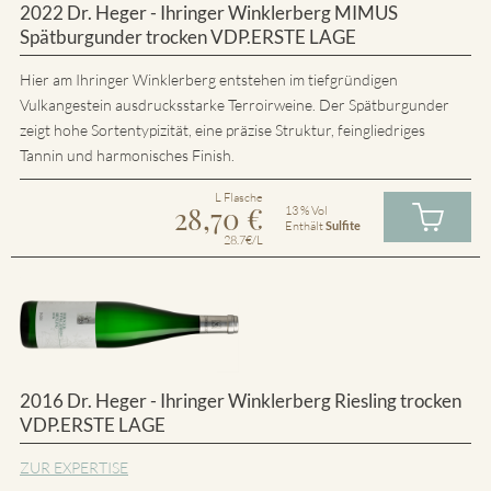
2022 Dr. Heger - Ihringer Winklerberg MIMUS
Spätburgunder trocken VDP.ERSTE LAGE
Hier am Ihringer Winklerberg entstehen im tiefgründigen
Vulkangestein ausdrucksstarke Terroirweine. Der Spätburgunder
zeigt hohe Sortentypizität, eine präzise Struktur, feingliedriges
Tannin und harmonisches Finish.
L Flasche
28,70
€
13 % Vol
Enthält
Sulfite
28.7€/L
2016 Dr. Heger - Ihringer Winklerberg Riesling trocken
VDP.ERSTE LAGE
ZUR EXPERTISE