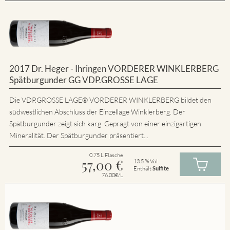
2017 Dr. Heger - Ihringen VORDERER WINKLERBERG
Spätburgunder GG VDP.GROSSE LAGE
Die VDP.GROSSE LAGE® VORDERER WINKLERBERG bildet den
südwestlichen Abschluss der Einzellage Winklerberg. Der
Spätburgunder zeigt sich karg. Geprägt von einer einzigartigen
Mineralität. Der Spätburgunder präsentiert...
0.75 L Flasche
57,00
€
13.5 % Vol
Enthält
Sulfite
76.00€/L