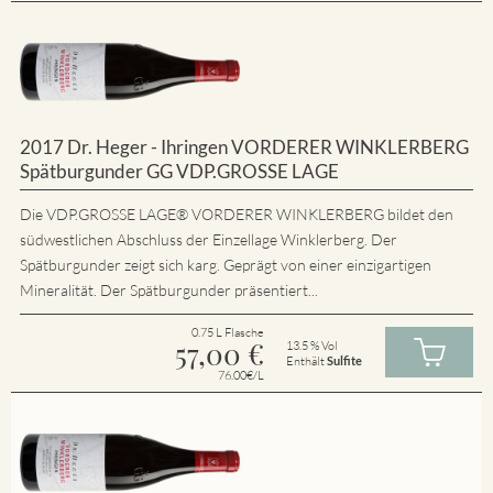
2017 Dr. Heger - Ihringen VORDERER WINKLERBERG
Spätburgunder GG VDP.GROSSE LAGE
Die VDP.GROSSE LAGE® VORDERER WINKLERBERG bildet den
südwestlichen Abschluss der Einzellage Winklerberg. Der
Spätburgunder zeigt sich karg. Geprägt von einer einzigartigen
Mineralität. Der Spätburgunder präsentiert...
0.75 L Flasche
57,00
€
13.5 % Vol
Enthält
Sulfite
76.00€/L