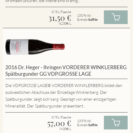
Aromastrukturen, die Weine sind kräftig...
0.75 L Flasche
31,50
€
13.0 % Vol
Enthält
Sulfite
42.00€/L
2016 Dr. Heger - Ihringen VORDERER WINKLERBERG
Spätburgunder GG VDP.GROSSE LAGE
Die VDP.GROSSE LAGE® VORDERER WINKLERBERG bildet den
südwestlichen Abschluss der Einzellage Winklerberg. Der
Spätburgunder zeigt sich karg. Geprägt von einer einzigartigen
Mineralität. Der Spätburgunder präsentiert...
0.75 L Flasche
57,00
€
13.5 % Vol
Enthält
Sulfite
76.00€/L