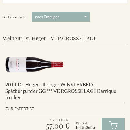
Winklerberg
5 €
-
80 €
Suchen
Winklerberg Hinter Winklen
Sortieren nach:
Weingut Dr. Heger - VDP.GROSSE LAGE
2011 Dr. Heger - Ihringer WINKLERBERG
Spätburgunder GG *** VDP.GROSSE LAGE Barrique
trocken
ZUR EXPERTISE
0.75 L Flasche
57,00
€
13.5 % Vol
Enthält
Sulfite