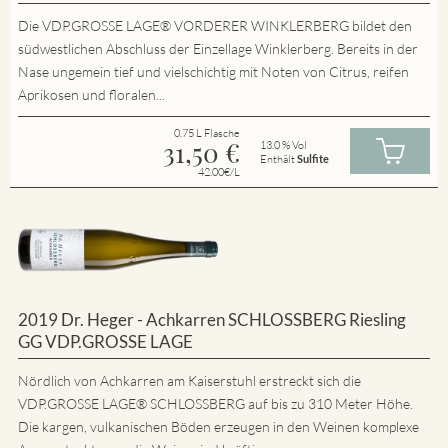
Die VDP.GROSSE LAGE® VORDERER WINKLERBERG bildet den
südwestlichen Abschluss der Einzellage Winklerberg. Bereits in der
Nase ungemein tief und vielschichtig mit Noten von Citrus, reifen
Aprikosen und floralen...
0.75 L Flasche
31,50
€
13.0 % Vol
Enthält
Sulfite
42.00€/L
2019 Dr. Heger - Achkarren SCHLOSSBERG Riesling
GG VDP.GROSSE LAGE
Nördlich von Achkarren am Kaiserstuhl erstreckt sich die
VDP.GROSSE LAGE® SCHLOSSBERG auf bis zu 310 Meter Höhe.
Die kargen, vulkanischen Böden erzeugen in den Weinen komplexe