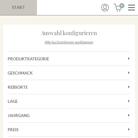
0
START
Auswahl konfigurieren
Alle Suchoptionen ausklappen
PRODUKTKATEGORIE
Cuvées
GESCHMACK
Magnum
Trocken
Rosé
REBSORTE
Chardonnay
Rotwein
LAGE
Cuvée
Weißwein
Achkarrer Schlossberg
Grauburgunder
JAHRGANG
Ihringer Winklerberg
Muskateller
Vorderer Winklerberg
PREIS
2011
-
2025
Suchen
Riesling