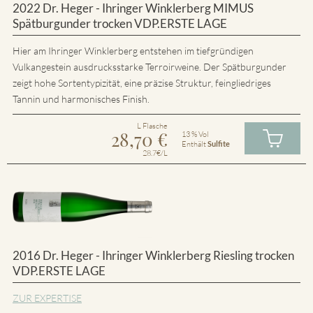
2022 Dr. Heger - Ihringer Winklerberg MIMUS
Spätburgunder trocken VDP.ERSTE LAGE
Hier am Ihringer Winklerberg entstehen im tiefgründigen
Vulkangestein ausdrucksstarke Terroirweine. Der Spätburgunder
zeigt hohe Sortentypizität, eine präzise Struktur, feingliedriges
Tannin und harmonisches Finish.
L Flasche
28,70
€
13 % Vol
Enthält
Sulfite
28.7€/L
2016 Dr. Heger - Ihringer Winklerberg Riesling trocken
VDP.ERSTE LAGE
ZUR EXPERTISE