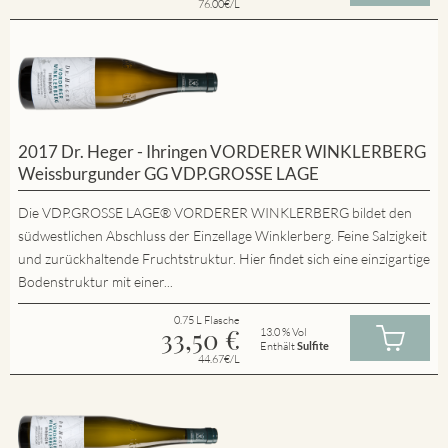
76.00€/L
2017 Dr. Heger - Ihringen VORDERER WINKLERBERG
Weissburgunder GG VDP.GROSSE LAGE
Die VDP.GROSSE LAGE® VORDERER WINKLERBERG bildet den
südwestlichen Abschluss der Einzellage Winklerberg. Feine Salzigkeit
und zurückhaltende Fruchtstruktur. Hier findet sich eine einzigartige
Bodenstruktur mit einer...
0.75 L Flasche
33,50
€
13.0 % Vol
Enthält
Sulfite
44.67€/L