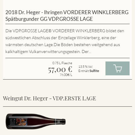
2018 Dr. Heger - Ihringen VORDERER WINKLERBERG
Spätburgunder GG VDP.GROSSE LAGE
Die VDP.GROSSE LAGE® VORDERER WINKLERBERG bildet den
südwestlichen Abschluss der Einzellage Winklerberg, eine der
wärmsten deutschen Lage.Die Böden bestehen weitgehend aus
kalkhaltigem Vulkanverwitterungsgestein. Der...
0.75 L Flasche
57,00
€
13.5 % Vol
Enthält
Sulfite
76.00€/L
Weingut Dr. Heger - VDP.ERSTE LAGE