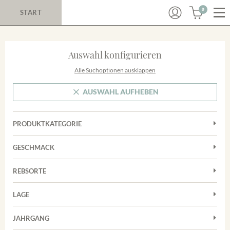
0
START
Auswahl konfigurieren
Alle Suchoptionen ausklappen
AUSWAHL AUFHEBEN
PRODUKTKATEGORIE
Cuvées
GESCHMACK
Magnum
Trocken
Rosé
REBSORTE
Chardonnay
Rotwein
LAGE
Cuvée
Weißwein
Achkarrer Schlossberg
Grauburgunder
JAHRGANG
Ihringer Winklerberg