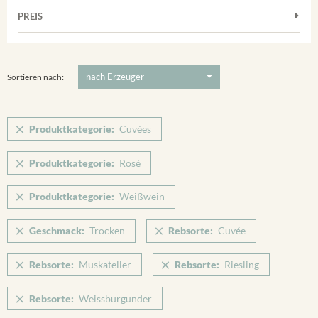
Muskateller
Vorderer Winklerberg
PREIS
2011
-
2025
Suchen
Riesling
Winklerberg
Silvaner
5 €
-
80 €
Suchen
Winklerberg Hinter Winklen
Spätburgunder
Sortieren nach:
Winklerberg Winklen
Weissburgunder
Breisacher Eckartsberg
Produktkategorie:
Cuvées
Ihringen
Produktkategorie:
Rosé
Produktkategorie:
Weißwein
Geschmack:
Trocken
Rebsorte:
Cuvée
Rebsorte:
Muskateller
Rebsorte:
Riesling
Rebsorte:
Weissburgunder