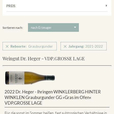
Muskateller
Vorderer Winklerberg
PREIS
2021
-
2022
Suchen
Riesling
Winklerberg
Silvaner
5 €
-
80 €
Suchen
Winklerberg Hinter Winklen
Spätburgunder
Sortieren nach:
Weissburgunder
Rebsorte:
Grauburgunder
Jahrgang:
2021-2022
Weingut Dr. Heger - VDP.GROSSE LAGE
2022 Dr. Heger - Ihringen WINKLERBERG HINTER
WINKLEN Grauburgunder GG »Gras im Ofen«
VDP.GROSSE LAGE
Für die sonst im Sommer heißen, fast subtropischen Verhältnisse in