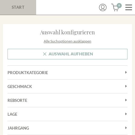
0
START
Auswahl konfigurieren
Alle Suchoptionen ausklappen
AUSWAHL AUFHEBEN
PRODUKTKATEGORIE
Cuvées
GESCHMACK
Magnum
Trocken
Rosé
REBSORTE
Chardonnay
Rotwein
LAGE
Cuvée
Weißwein
Achkarrer Schlossberg
Grauburgunder
JAHRGANG
Ihringer Winklerberg