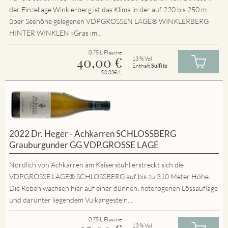
der Einzellage Winklerberg ist das Klima in der auf 220 bis 250 m
über Seehöhe gelegenen VDP.GROSSEN LAGE® WINKLERBERG
HINTER WINKLEN »Gras im...
0.75 L Flasche
40,00
€
13 % Vol
Enthält
Sulfite
53.33€/L
2022 Dr. Heger - Achkarren SCHLOSSBERG
Grauburgunder GG VDP.GROSSE LAGE
Nördlich von Achkarren am Kaiserstuhl erstreckt sich die
VDP.GROSSE LAGE® SCHLOSSBERG auf bis zu 310 Meter Höhe.
Die Reben wachsen hier auf einer dünnen, heterogenen Lössauflage
und darunter liegendem Vulkangestein...
0.75 L Flasche
13 % Vol