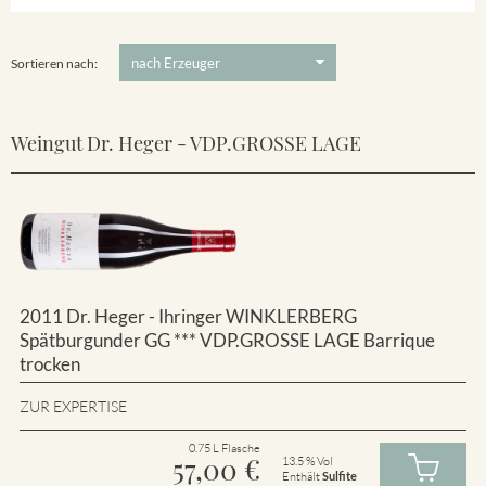
Winklerberg
5 €
-
80 €
Suchen
Winklerberg Hinter Winklen
Sortieren nach:
Weingut Dr. Heger - VDP.GROSSE LAGE
2011 Dr. Heger - Ihringer WINKLERBERG
Spätburgunder GG *** VDP.GROSSE LAGE Barrique
trocken
ZUR EXPERTISE
0.75 L Flasche
57,00
€
13.5 % Vol
Enthält
Sulfite