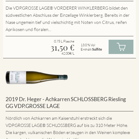
Die VDP.GROSSE LAGE® VORDERER WINKLERBERG bildet den
südwestlichen Abschluss der Einzellage Winklerberg. Bereits in der
Nase ungemein tief und vielschichtig mit Noten von Citrus, reifen
Aprikosen und floralen...
0.75 L Flasche
31,50
€
13.0 % Vol
Enthält
Sulfite
42.00€/L
2019 Dr. Heger - Achkarren SCHLOSSBERG Riesling
GG VDP.GROSSE LAGE
Nördlich von Achkarren am Kaiserstuhl erstreckt sich die
VDP.GROSSE LAGE® SCHLOSSBERG auf bis zu 310 Meter Höhe.
Die kargen, vulkanischen Böden erzeugen in den Weinen komplexe