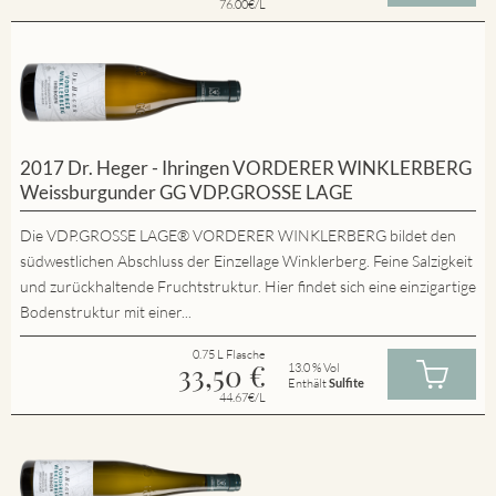
76.00€/L
2017 Dr. Heger - Ihringen VORDERER WINKLERBERG
Weissburgunder GG VDP.GROSSE LAGE
Die VDP.GROSSE LAGE® VORDERER WINKLERBERG bildet den
südwestlichen Abschluss der Einzellage Winklerberg. Feine Salzigkeit
und zurückhaltende Fruchtstruktur. Hier findet sich eine einzigartige
Bodenstruktur mit einer...
0.75 L Flasche
33,50
€
13.0 % Vol
Enthält
Sulfite
44.67€/L