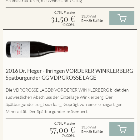
Aromastrukturen, die Weine sind kräftig...
0.75 L Flasche
31,50
€
13.0 % Vol
Enthält
Sulfite
42.00€/L
2016 Dr. Heger - Ihringen VORDERER WINKLERBERG
Spätburgunder GG VDP.GROSSE LAGE
Die VDP.GROSSE LAGE® VORDERER WINKLERBERG bildet den
südwestlichen Abschluss der Einzellage Winklerberg. Der
Spätburgunder zeigt sich karg. Geprägt von einer einzigartigen
Mineralität. Der Spätburgunder präsentiert...
0.75 L Flasche
57,00
€
13.5 % Vol
Enthält
Sulfite
76.00€/L