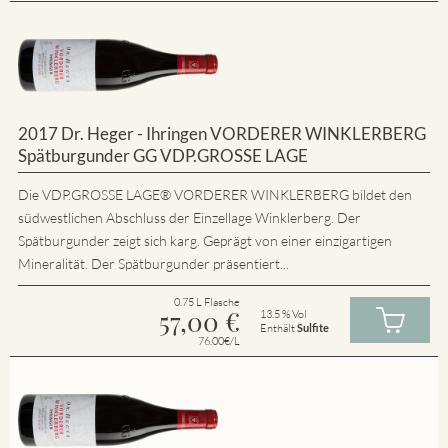
2017 Dr. Heger - Ihringen VORDERER WINKLERBERG
Spätburgunder GG VDP.GROSSE LAGE
Die VDP.GROSSE LAGE® VORDERER WINKLERBERG bildet den
südwestlichen Abschluss der Einzellage Winklerberg. Der
Spätburgunder zeigt sich karg. Geprägt von einer einzigartigen
Mineralität. Der Spätburgunder präsentiert...
0.75 L Flasche
57,00
€
13.5 % Vol
Enthält
Sulfite
76.00€/L