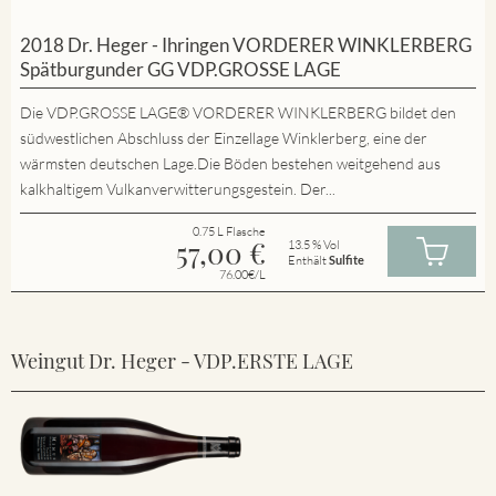
2018 Dr. Heger - Ihringen VORDERER WINKLERBERG
Spätburgunder GG VDP.GROSSE LAGE
Die VDP.GROSSE LAGE® VORDERER WINKLERBERG bildet den
südwestlichen Abschluss der Einzellage Winklerberg, eine der
wärmsten deutschen Lage.Die Böden bestehen weitgehend aus
kalkhaltigem Vulkanverwitterungsgestein. Der...
0.75 L Flasche
57,00
€
13.5 % Vol
Enthält
Sulfite
76.00€/L
Weingut Dr. Heger - VDP.ERSTE LAGE