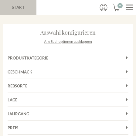
0
START
Auswahl konfigurieren
Alle Suchoptionen ausklappen
PRODUKTKATEGORIE
Cuvées
GESCHMACK
Magnum
Trocken
Rosé
REBSORTE
Chardonnay
Rotwein
LAGE
Cuvée
Weißwein
Achkarrer Schlossberg
Grauburgunder
JAHRGANG
Ihringer Winklerberg
Muskateller
Vorderer Winklerberg
PREIS
2011
-
2025
Suchen
Riesling