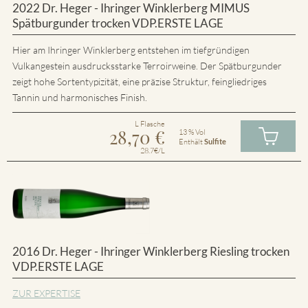
2022 Dr. Heger - Ihringer Winklerberg MIMUS
Spätburgunder trocken VDP.ERSTE LAGE
Hier am Ihringer Winklerberg entstehen im tiefgründigen
Vulkangestein ausdrucksstarke Terroirweine. Der Spätburgunder
zeigt hohe Sortentypizität, eine präzise Struktur, feingliedriges
Tannin und harmonisches Finish.
L Flasche
28,70
€
13 % Vol
Enthält
Sulfite
28.7€/L
2016 Dr. Heger - Ihringer Winklerberg Riesling trocken
VDP.ERSTE LAGE
ZUR EXPERTISE