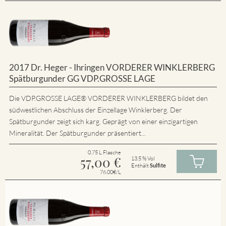
2017 Dr. Heger - Ihringen VORDERER WINKLERBERG
Spätburgunder GG VDP.GROSSE LAGE
Die VDP.GROSSE LAGE® VORDERER WINKLERBERG bildet den
südwestlichen Abschluss der Einzellage Winklerberg. Der
Spätburgunder zeigt sich karg. Geprägt von einer einzigartigen
Mineralität. Der Spätburgunder präsentiert...
0.75 L Flasche
57,00
€
13.5 % Vol
Enthält
Sulfite
76.00€/L