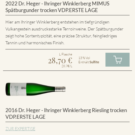
2022 Dr. Heger - Ihringer Winklerberg MIMUS
Spätburgunder trocken VDP.ERSTE LAGE
Hier am Ihringer Winklerberg entstehen im tiefgründigen
Vulkangestein ausdrucksstarke Terroirweine. Der Spätburgunder
zeigt hohe Sortentypizität, eine präzise Struktur, feingliedriges
Tannin und harmonisches Finish.
L Flasche
28,70
€
13 % Vol
Enthält
Sulfite
28.7€/L
2016 Dr. Heger - Ihringer Winklerberg Riesling trocken
VDP.ERSTE LAGE
ZUR EXPERTISE