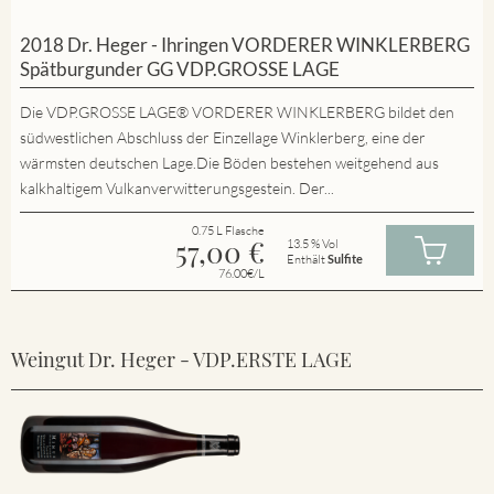
2018 Dr. Heger - Ihringen VORDERER WINKLERBERG
Spätburgunder GG VDP.GROSSE LAGE
Die VDP.GROSSE LAGE® VORDERER WINKLERBERG bildet den
südwestlichen Abschluss der Einzellage Winklerberg, eine der
wärmsten deutschen Lage.Die Böden bestehen weitgehend aus
kalkhaltigem Vulkanverwitterungsgestein. Der...
0.75 L Flasche
57,00
€
13.5 % Vol
Enthält
Sulfite
76.00€/L
Weingut Dr. Heger - VDP.ERSTE LAGE