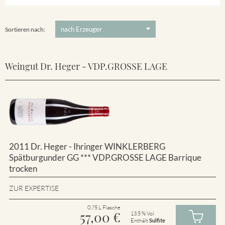
Winklerberg
5 €
-
80 €
Suchen
Winklerberg Hinter Winklen
Sortieren nach:
Weingut Dr. Heger - VDP.GROSSE LAGE
2011 Dr. Heger - Ihringer WINKLERBERG
Spätburgunder GG *** VDP.GROSSE LAGE Barrique
trocken
ZUR EXPERTISE
0.75 L Flasche
57,00
€
13.5 % Vol
Enthält
Sulfite