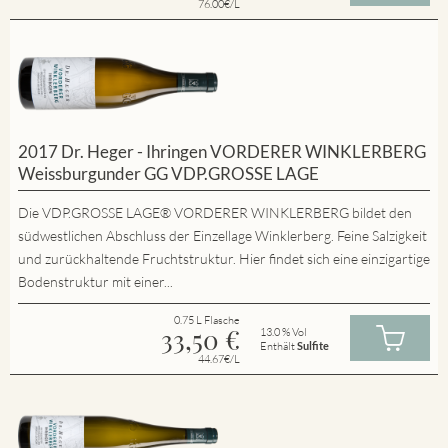
76.00€/L
2017 Dr. Heger - Ihringen VORDERER WINKLERBERG
Weissburgunder GG VDP.GROSSE LAGE
Die VDP.GROSSE LAGE® VORDERER WINKLERBERG bildet den
südwestlichen Abschluss der Einzellage Winklerberg. Feine Salzigkeit
und zurückhaltende Fruchtstruktur. Hier findet sich eine einzigartige
Bodenstruktur mit einer...
0.75 L Flasche
33,50
€
13.0 % Vol
Enthält
Sulfite
44.67€/L