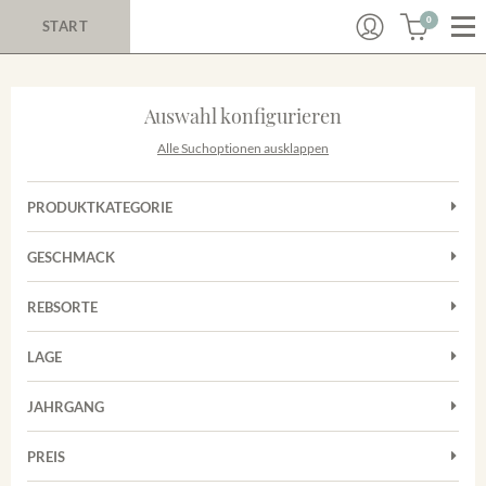
0
START
Auswahl konfigurieren
Alle Suchoptionen ausklappen
PRODUKTKATEGORIE
Cuvées
GESCHMACK
Magnum
Trocken
Rosé
REBSORTE
Chardonnay
Rotwein
LAGE
Cuvée
Weißwein
Achkarrer Schlossberg
Grauburgunder
JAHRGANG
Ihringer Winklerberg
Muskateller
Vorderer Winklerberg
PREIS
2011
-
2025
Suchen
Riesling