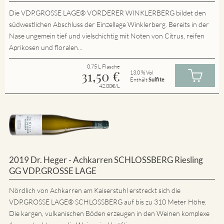
Die VDP.GROSSE LAGE® VORDERER WINKLERBERG bildet den
südwestlichen Abschluss der Einzellage Winklerberg. Bereits in der
Nase ungemein tief und vielschichtig mit Noten von Citrus, reifen
Aprikosen und floralen...
0.75 L Flasche
31,50
€
13.0 % Vol
Enthält
Sulfite
42.00€/L
2019 Dr. Heger - Achkarren SCHLOSSBERG Riesling
GG VDP.GROSSE LAGE
Nördlich von Achkarren am Kaiserstuhl erstreckt sich die
VDP.GROSSE LAGE® SCHLOSSBERG auf bis zu 310 Meter Höhe.
Die kargen, vulkanischen Böden erzeugen in den Weinen komplexe