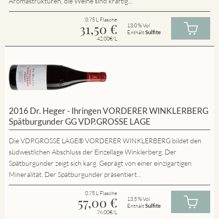
Aromastrukturen, die Weine sind kräftig...
0.75 L Flasche
31,50
€
13.0 % Vol
Enthält
Sulfite
42.00€/L
2016 Dr. Heger - Ihringen VORDERER WINKLERBERG
Spätburgunder GG VDP.GROSSE LAGE
Die VDP.GROSSE LAGE® VORDERER WINKLERBERG bildet den
südwestlichen Abschluss der Einzellage Winklerberg. Der
Spätburgunder zeigt sich karg. Geprägt von einer einzigartigen
Mineralität. Der Spätburgunder präsentiert...
0.75 L Flasche
57,00
€
13.5 % Vol
Enthält
Sulfite
76.00€/L