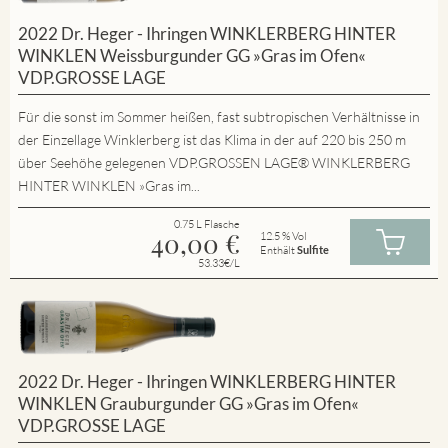
2022 Dr. Heger - Ihringen WINKLERBERG HINTER
WINKLEN Weissburgunder GG »Gras im Ofen«
VDP.GROSSE LAGE
Für die sonst im Sommer heißen, fast subtropischen Verhältnisse in
der Einzellage Winklerberg ist das Klima in der auf 220 bis 250 m
über Seehöhe gelegenen VDP.GROSSEN LAGE® WINKLERBERG
HINTER WINKLEN »Gras im...
0.75 L Flasche
40,00
€
12.5 % Vol
Enthält
Sulfite
53.33€/L
2022 Dr. Heger - Ihringen WINKLERBERG HINTER
WINKLEN Grauburgunder GG »Gras im Ofen«
VDP.GROSSE LAGE