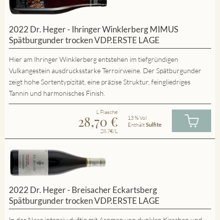
2022 Dr. Heger - Ihringer Winklerberg MIMUS
Spätburgunder trocken VDP.ERSTE LAGE
Hier am Ihringer Winklerberg entstehen im tiefgründigen
Vulkangestein ausdrucksstarke Terroirweine. Der Spätburgunder
zeigt hohe Sortentypizität, eine präzise Struktur, feingliedriges
Tannin und harmonisches Finish.
L Flasche
28,70
€
13 % Vol
Enthält
Sulfite
28.7€/L
2022 Dr. Heger - Breisacher Eckartsberg
Spätburgunder trocken VDP.ERSTE LAGE
In der Nase intensiv duftig mit Aromen von dunklen Kirschen und