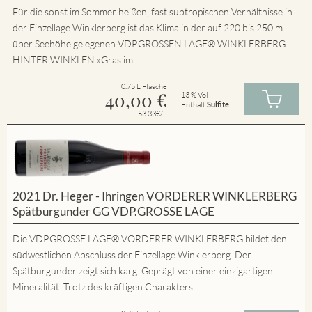
Für die sonst im Sommer heißen, fast subtropischen Verhältnisse in
der Einzellage Winklerberg ist das Klima in der auf 220 bis 250 m
über Seehöhe gelegenen VDP.GROSSEN LAGE® WINKLERBERG
HINTER WINKLEN »Gras im...
0.75 L Flasche
40,00
€
13 % Vol
Enthält
Sulfite
53.33€/L
2021 Dr. Heger - Ihringen VORDERER WINKLERBERG
Spätburgunder GG VDP.GROSSE LAGE
Die VDP.GROSSE LAGE® VORDERER WINKLERBERG bildet den
südwestlichen Abschluss der Einzellage Winklerberg. Der
Spätburgunder zeigt sich karg. Geprägt von einer einzigartigen
Mineralität. Trotz des kräftigen Charakters...