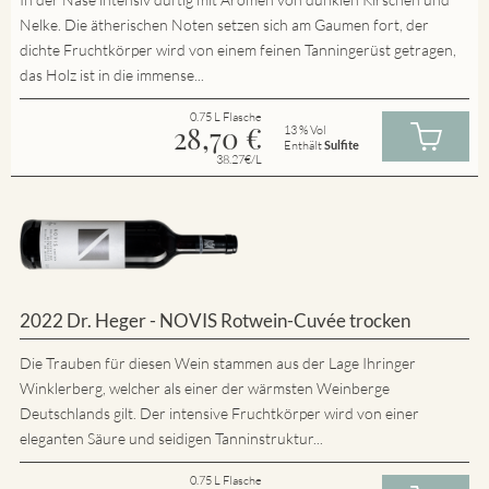
Nelke. Die ätherischen Noten setzen sich am Gaumen fort, der
dichte Fruchtkörper wird von einem feinen Tanningerüst getragen,
das Holz ist in die immense...
0.75 L Flasche
28,70
€
13 % Vol
Enthält
Sulfite
38.27€/L
2022 Dr. Heger - NOVIS Rotwein-Cuvée trocken
Die Trauben für diesen Wein stammen aus der Lage Ihringer
Winklerberg, welcher als einer der wärmsten Weinberge
Deutschlands gilt. Der intensive Fruchtkörper wird von einer
eleganten Säure und seidigen Tanninstruktur...
0.75 L Flasche