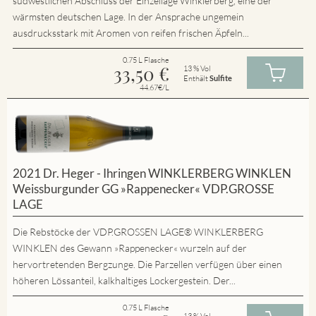
südwestlichen Abschluss der Einzellage Winklerberg, eine der
wärmsten deutschen Lage. In der Ansprache ungemein
ausdrucksstark mit Aromen von reifen frischen Äpfeln...
0.75 L Flasche
33,50
€
13 % Vol
Enthält
Sulfite
44.67€/L
2021 Dr. Heger - Ihringen WINKLERBERG WINKLEN
Weissburgunder GG »Rappenecker« VDP.GROSSE
LAGE
Die Rebstöcke der VDP.GROSSEN LAGE® WINKLERBERG
WINKLEN des Gewann »Rappenecker« wurzeln auf der
hervortretenden Bergzunge. Die Parzellen verfügen über einen
höheren Lössanteil, kalkhaltiges Lockergestein. Der...
0.75 L Flasche
13 % Vol