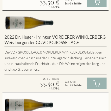
33,50
€
Enthält
Sulfite
44.67€/L
2022 Dr. Heger - Ihringen VORDERER WINKLERBERG
Weissburgunder GG VDP.GROSSE LAGE
Die VDP.GROSSE LAGE® VORDERER WINKLERBERG bildet den
südwestlichen Abschluss der Einzellage Winklerberg. Feine Salzigkeit
und zurückhaltende Fruchtstruktur. Die Weine zeigen sich karg und
sind geprägt von einer...
0.75 L Flasche
33,50
€
12.5 % Vol
Enthält
Sulfite
44.67€/L