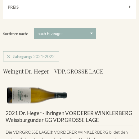
Muskateller
Vorderer Winklerberg
PREIS
2021
-
2022
Suchen
Riesling
Winklerberg
5 €
-
80 €
Suchen
Winklerberg Hinter Winklen
Sortieren nach:
Jahrgang:
2021-2022
Weingut Dr. Heger - VDP.GROSSE LAGE
2021 Dr. Heger - Ihringen VORDERER WINKLERBERG
Weissburgunder GG VDP.GROSSE LAGE
Die VDP.GROSSE LAGE® VORDERER WINKLERBERG bildet den