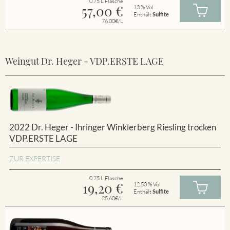
0.75 L Flasche
57,00
€
13 % Vol
Enthält
Sulfite
76.00€/L
Weingut Dr. Heger - VDP.ERSTE LAGE
2022 Dr. Heger - Ihringer Winklerberg Riesling trocken
VDP.ERSTE LAGE
ZUR EXPERTISE
0.75 L Flasche
19,20
€
12.50 % Vol
Enthält
Sulfite
25.60€/L