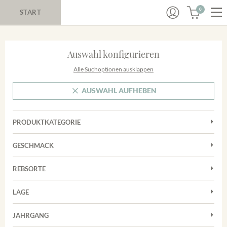
0
START
Auswahl konfigurieren
Alle Suchoptionen ausklappen
AUSWAHL AUFHEBEN
PRODUKTKATEGORIE
Cuvées
GESCHMACK
Magnum
Trocken
Rotwein
REBSORTE
Chardonnay
Weißwein
LAGE
Cuvée
Achkarrer Schlossberg
Grauburgunder
JAHRGANG
Ihringer Winklerberg