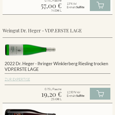
0.75 L Flasche
57,00
€
13 % Vol
Enthält
Sulfite
76.00€/L
Weingut Dr. Heger - VDP.ERSTE LAGE
2022 Dr. Heger - Ihringer Winklerberg Riesling trocken
VDP.ERSTE LAGE
ZUR EXPERTISE
0.75 L Flasche
19,20
€
12.50 % Vol
Enthält
Sulfite
25.60€/L