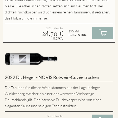
Nelke. Die ätherischen Noten setzen sich am Gaumen fort, der
dichte Fruchtkörper wird von einem feinen Tanningerüst getragen,
das Holz ist in die immense...
0.75 L Flasche
28,70
€
13 % Vol
Enthält
Sulfite
38.27€/L
2022 Dr. Heger - NOVIS Rotwein-Cuvée trocken
Die Trauben für diesen Wein stammen aus der Lage Ihringer
Winklerberg, welcher als einer der wärmsten Weinberge
Deutschlands gilt. Der intensive Fruchtkörper wird von einer
eleganten Säure und seidigen Tanninstruktur...
0.75 L Flasche