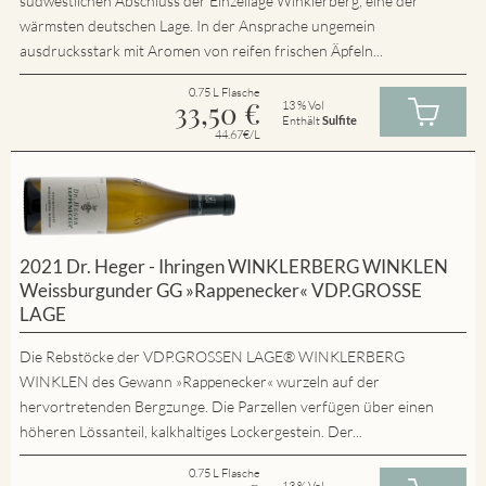
südwestlichen Abschluss der Einzellage Winklerberg, eine der
wärmsten deutschen Lage. In der Ansprache ungemein
ausdrucksstark mit Aromen von reifen frischen Äpfeln...
0.75 L Flasche
33,50
€
13 % Vol
Enthält
Sulfite
44.67€/L
2021 Dr. Heger - Ihringen WINKLERBERG WINKLEN
Weissburgunder GG »Rappenecker« VDP.GROSSE
LAGE
Die Rebstöcke der VDP.GROSSEN LAGE® WINKLERBERG
WINKLEN des Gewann »Rappenecker« wurzeln auf der
hervortretenden Bergzunge. Die Parzellen verfügen über einen
höheren Lössanteil, kalkhaltiges Lockergestein. Der...
0.75 L Flasche
13 % Vol