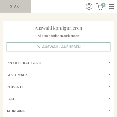
0
START
Auswahl konfigurieren
Alle Suchoptionen ausklappen
AUSWAHL AUFHEBEN
PRODUKTKATEGORIE
Cuvées
GESCHMACK
Magnum
Trocken
Rosé
REBSORTE
Chardonnay
Rotwein
LAGE
Cuvée
Weißwein
Achkarrer Schlossberg
Grauburgunder
JAHRGANG
Ihringer Winklerberg