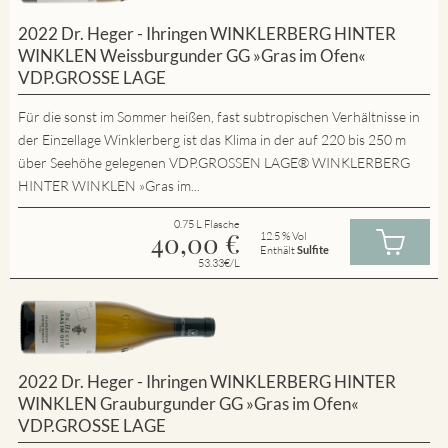
2022 Dr. Heger - Ihringen WINKLERBERG HINTER
WINKLEN Weissburgunder GG »Gras im Ofen«
VDP.GROSSE LAGE
Für die sonst im Sommer heißen, fast subtropischen Verhältnisse in
der Einzellage Winklerberg ist das Klima in der auf 220 bis 250 m
über Seehöhe gelegenen VDP.GROSSEN LAGE® WINKLERBERG
HINTER WINKLEN »Gras im...
0.75 L Flasche
40,00
€
12.5 % Vol
Enthält
Sulfite
53.33€/L
2022 Dr. Heger - Ihringen WINKLERBERG HINTER
WINKLEN Grauburgunder GG »Gras im Ofen«
VDP.GROSSE LAGE