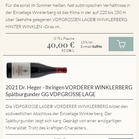
Für die sonst im Sommer heißen, fast subtropischen Verhältnisse in
der Einzellage Winklerberg ist das Klima in der auf 220 bis 250 m
über Seehöhe gelegenen VDP.GROSSEN LAGE® WINKLERBERG
HINTER WINKLEN »Gras im...
0.75 L Flasche
40,00
€
13 % Vol
Enthält
Sulfite
53.33€/L
2021 Dr. Heger - Ihringen VORDERER WINKLERBERG
Spätburgunder GG VDP.GROSSE LAGE
Die VDP.GROSSE LAGE® VORDERER WINKLERBERG bildet den
südwestlichen Abschluss der Einzellage Winklerberg. Der
Spätburgunder zeigt sich karg. Geprägt von einer einzigartigen
Mineralität. Trotz des kräftigen Charakters...