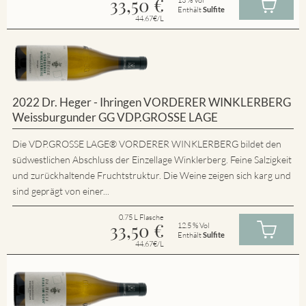
33,50
€
Enthält
Sulfite
44.67€/L
2022 Dr. Heger - Ihringen VORDERER WINKLERBERG
Weissburgunder GG VDP.GROSSE LAGE
Die VDP.GROSSE LAGE® VORDERER WINKLERBERG bildet den
südwestlichen Abschluss der Einzellage Winklerberg. Feine Salzigkeit
und zurückhaltende Fruchtstruktur. Die Weine zeigen sich karg und
sind geprägt von einer...
0.75 L Flasche
33,50
€
12.5 % Vol
Enthält
Sulfite
44.67€/L