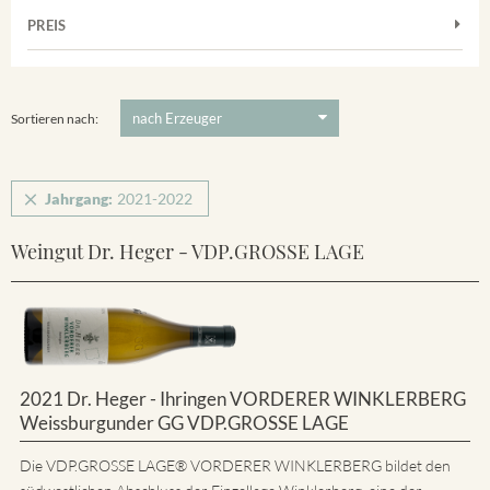
Muskateller
Vorderer Winklerberg
PREIS
2021
-
2022
Suchen
Riesling
Winklerberg
5 €
-
80 €
Suchen
Winklerberg Hinter Winklen
Sortieren nach:
Jahrgang:
2021-2022
Weingut Dr. Heger - VDP.GROSSE LAGE
2021 Dr. Heger - Ihringen VORDERER WINKLERBERG
Weissburgunder GG VDP.GROSSE LAGE
Die VDP.GROSSE LAGE® VORDERER WINKLERBERG bildet den