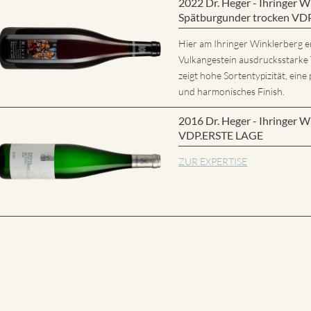
2022 Dr. Heger - Ihringer
Spätburgunder trocken VD
Hier am Ihringer Winklerberg e
Vulkangestein ausdrucksstarke
zeigt hohe Sortentypizität, eine 
und harmonisches Finish.
2016 Dr. Heger - Ihringer W
VDP.ERSTE LAGE
ZUR EXPERTISE