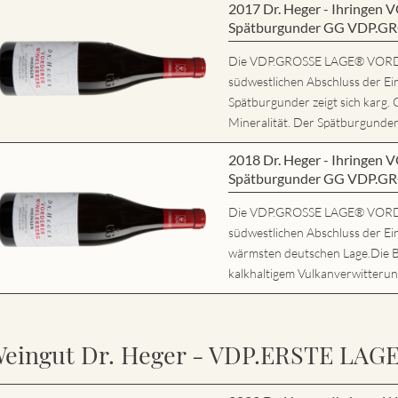
2017 Dr. Heger - Ihring
Spätburgunder GG VDP.G
Die VDP.GROSSE LAGE® VORD
südwestlichen Abschluss der Ei
Spätburgunder zeigt sich karg. 
Mineralität. Der Spätburgunder 
2018 Dr. Heger - Ihring
Spätburgunder GG VDP.G
Die VDP.GROSSE LAGE® VORD
südwestlichen Abschluss der Ein
wärmsten deutschen Lage.Die 
kalkhaltigem Vulkanverwitterung
eingut Dr. Heger - VDP.ERSTE LAG