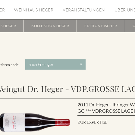
ER
WEINHAUS HEGER
VERANSTALTUNGEN
ÜBER UN
S HEGER
KOLLEKTION HEGER
EDITION FISCHER
G
tieren nach:
eingut Dr. Heger - VDP.GROSSE LA
2011 Dr. Heger - Ihringe
GG *** VDP.GROSSE LAGE B
ZUR EXPERTISE