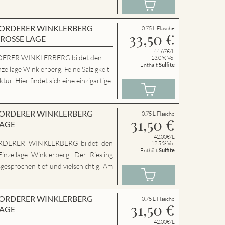
en VORDERER WINKLERBERG
0.75 L Flasche
33,50
€
GROSSE LAGE
44.67€/L
ERER WINKLERBERG bildet den
13.0 % Vol
Enthält
Sulfite
zellage Winklerberg. Feine Salzigkeit
ur. Hier findet sich eine einzigartige
en VORDERER WINKLERBERG
0.75 L Flasche
31,50
€
LAGE
42.00€/L
RDERER WINKLERBERG bildet den
12.5 % Vol
Enthält
Sulfite
inzellage Winklerberg. Der Riesling
sgesprochen tief und vielschichtig. Am
en VORDERER WINKLERBERG
0.75 L Flasche
31,50
€
LAGE
42.00€/L