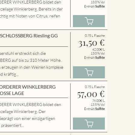
ERER WINKLERBERG bildet den
13.0 % Vol
Enthält
Sulfite
zellage Winklerberg. Bereits in der
chtig mit Noten von Citrus, reifen
en SCHLOSSBERG Riesling GG
0.75 L Flasche
31,50
€
42.00€/L
rstuhl erstreckt sich die
13.0 % Vol
Enthält
Sulfite
RG auf bis zu 310 Meter Höhe.
n erzeugen in den Weinen komplexe
 kräftig...
en VORDERER WINKLERBERG
0.75 L Flasche
57,00
€
ROSSE LAGE
76.00€/L
ERER WINKLERBERG bildet den
13.5 % Vol
Enthält
Sulfite
nzellage Winklerberg. Der
Geprägt von einer einzigartigen
präsentiert...