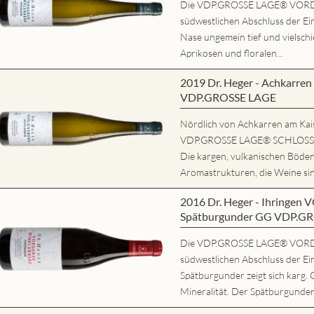
Die VDP.GROSSE LAGE® VORD
südwestlichen Abschluss der Ein
Nase ungemein tief und vielschi
Aprikosen und floralen...
2019 Dr. Heger - Achkarr
VDP.GROSSE LAGE
Nördlich von Achkarren am Kaise
VDP.GROSSE LAGE® SCHLOSSBE
Die kargen, vulkanischen Böde
Aromastrukturen, die Weine sind
2016 Dr. Heger - Ihring
Spätburgunder GG VDP.G
Die VDP.GROSSE LAGE® VORD
südwestlichen Abschluss der Ei
Spätburgunder zeigt sich karg. 
Mineralität. Der Spätburgunder 