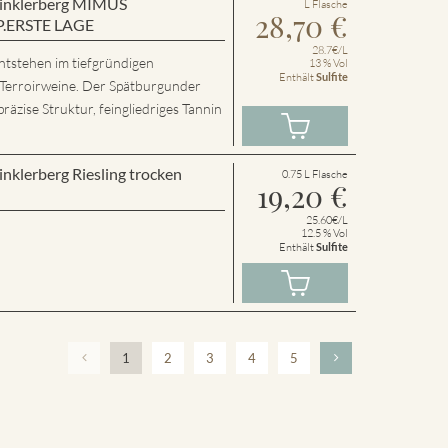
 Winklerberg MIMUS
L Flasche
28,70
€
P.ERSTE LAGE
28.7€/L
ntstehen im tiefgründigen
13 % Vol
Enthält
Sulfite
 Terroirweine. Der Spätburgunder
präzise Struktur, feingliedriges Tannin
inklerberg Riesling trocken
0.75 L Flasche
19,20
€
25.60€/L
12.5 % Vol
Enthält
Sulfite
1
2
3
4
5