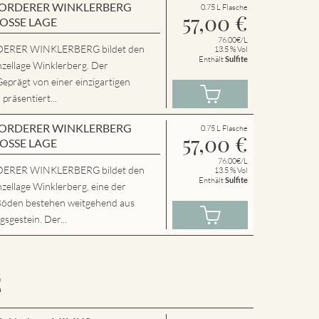
en VORDERER WINKLERBERG
0.75 L Flasche
57,00
€
ROSSE LAGE
76.00€/L
ERER WINKLERBERG bildet den
13.5 % Vol
Enthält
Sulfite
nzellage Winklerberg. Der
Geprägt von einer einzigartigen
präsentiert...
en VORDERER WINKLERBERG
0.75 L Flasche
57,00
€
ROSSE LAGE
76.00€/L
ERER WINKLERBERG bildet den
13.5 % Vol
Enthält
Sulfite
zellage Winklerberg, eine der
Böden bestehen weitgehend aus
sgestein. Der...
E