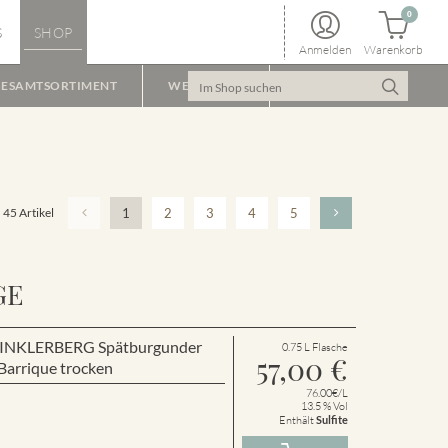
0
S
SHOP
Anmelden
Warenkorb
ESAMTSORTIMENT
WEINPAKET
45 Artikel
1
2
3
4
5
GE
r WINKLERBERG Spätburgunder
0.75 L Flasche
57,00
€
arrique trocken
76.00€/L
13.5 % Vol
Enthält
Sulfite