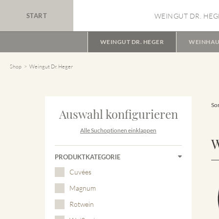
START
WEINGUT DR. HEG
WEINGUT DR. HEGER
WEINHAU
Shop
Weingut Dr. Heger
Sor
Auswahl konfigurieren
Alle Suchoptionen einklappen
W
PRODUKTKATEGORIE
Cuvées
Magnum
Rotwein