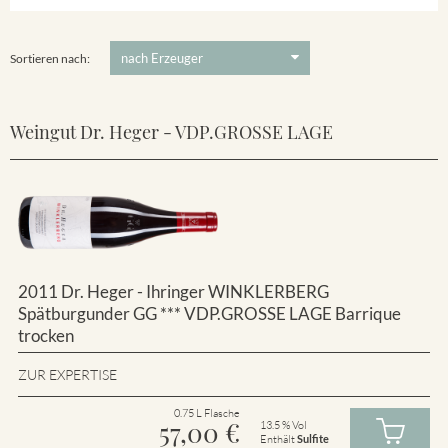
Winklerberg
5 €
-
80 €
Suchen
Winklerberg Hinter Winklen
Sortieren nach:
Weingut Dr. Heger - VDP.GROSSE LAGE
2011 Dr. Heger - Ihringer WINKLERBERG
Spätburgunder GG *** VDP.GROSSE LAGE Barrique
trocken
ZUR EXPERTISE
0.75 L Flasche
57,00
€
13.5 % Vol
Enthält
Sulfite