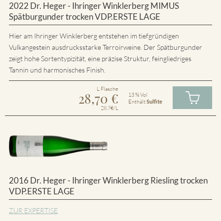
2022 Dr. Heger - Ihringer Winklerberg MIMUS
Spätburgunder trocken VDP.ERSTE LAGE
Hier am Ihringer Winklerberg entstehen im tiefgründigen
Vulkangestein ausdrucksstarke Terroirweine. Der Spätburgunder
zeigt hohe Sortentypizität, eine präzise Struktur, feingliedriges
Tannin und harmonisches Finish.
L Flasche
28,70
€
13 % Vol
Enthält
Sulfite
28.7€/L
2016 Dr. Heger - Ihringer Winklerberg Riesling trocken
VDP.ERSTE LAGE
ZUR EXPERTISE