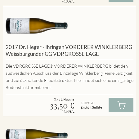
76.00€/L
2017 Dr. Heger - Ihringen VORDERER WINKLERBERG
Weissburgunder GG VDP.GROSSE LAGE
Die VDP.GROSSE LAGE® VORDERER WINKLERBERG bildet den
südwestlichen Abschluss der Einzellage Winklerberg. Feine Salzigkeit
und zurückhaltende Fruchtstruktur. Hier findet sich eine einzigartige
Bodenstruktur mit einer...
0.75 L Flasche
33,50
€
13.0 % Vol
Enthält
Sulfite
44.67€/L