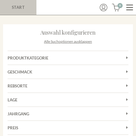
0
START
Auswahl konfigurieren
Alle Suchoptionen ausklappen
PRODUKTKATEGORIE
Cuvées
GESCHMACK
Magnum
Trocken
Rosé
REBSORTE
Chardonnay
Rotwein
LAGE
Cuvée
Weißwein
Achkarrer Schlossberg
Grauburgunder
JAHRGANG
Ihringer Winklerberg
Muskateller
Vorderer Winklerberg
PREIS
2011
-
2025
Suchen
Riesling