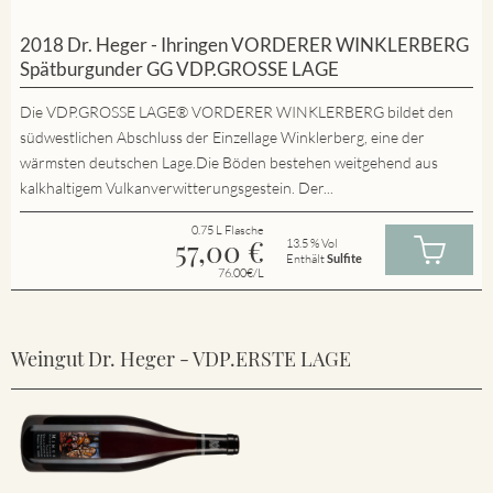
2018 Dr. Heger - Ihringen VORDERER WINKLERBERG
Spätburgunder GG VDP.GROSSE LAGE
Die VDP.GROSSE LAGE® VORDERER WINKLERBERG bildet den
südwestlichen Abschluss der Einzellage Winklerberg, eine der
wärmsten deutschen Lage.Die Böden bestehen weitgehend aus
kalkhaltigem Vulkanverwitterungsgestein. Der...
0.75 L Flasche
57,00
€
13.5 % Vol
Enthält
Sulfite
76.00€/L
Weingut Dr. Heger - VDP.ERSTE LAGE