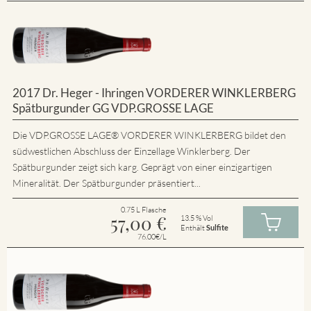
2017 Dr. Heger - Ihringen VORDERER WINKLERBERG
Spätburgunder GG VDP.GROSSE LAGE
Die VDP.GROSSE LAGE® VORDERER WINKLERBERG bildet den
südwestlichen Abschluss der Einzellage Winklerberg. Der
Spätburgunder zeigt sich karg. Geprägt von einer einzigartigen
Mineralität. Der Spätburgunder präsentiert...
0.75 L Flasche
57,00
€
13.5 % Vol
Enthält
Sulfite
76.00€/L