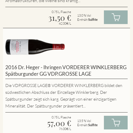
Aromastrukturen, die Weine sind kräftig...
0.75 L Flasche
31,50
€
13.0 % Vol
Enthält
Sulfite
42.00€/L
2016 Dr. Heger - Ihringen VORDERER WINKLERBERG
Spätburgunder GG VDP.GROSSE LAGE
Die VDP.GROSSE LAGE® VORDERER WINKLERBERG bildet den
südwestlichen Abschluss der Einzellage Winklerberg. Der
Spätburgunder zeigt sich karg. Geprägt von einer einzigartigen
Mineralität. Der Spätburgunder präsentiert...
0.75 L Flasche
57,00
€
13.5 % Vol
Enthält
Sulfite
76.00€/L