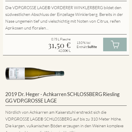
Die VDP.GROSSE LAGE® VORDERER WINKLERBERG bildet den
südwestlichen Abschluss der Einzellage Winklerberg. Bereits in der
Nase ungemein tief und vielschichtig mit Noten von Citrus, reifen
Aprikosen und floralen...
0.75 L Flasche
31,50
€
13.0 % Vol
Enthält
Sulfite
42.00€/L
2019 Dr. Heger - Achkarren SCHLOSSBERG Riesling
GG VDP.GROSSE LAGE
Nördlich von Achkarren am Kaiserstuhl erstreckt sich die
VDP.GROSSE LAGE® SCHLOSSBERG auf bis zu 310 Meter Höhe.
Die kargen, vulkanischen Böden erzeugen in den Weinen komplexe