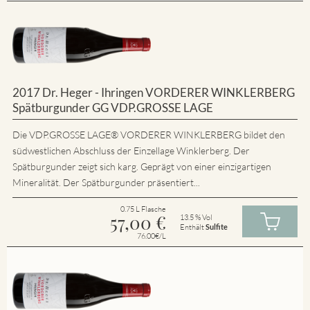
2017 Dr. Heger - Ihringen VORDERER WINKLERBERG
Spätburgunder GG VDP.GROSSE LAGE
Die VDP.GROSSE LAGE® VORDERER WINKLERBERG bildet den
südwestlichen Abschluss der Einzellage Winklerberg. Der
Spätburgunder zeigt sich karg. Geprägt von einer einzigartigen
Mineralität. Der Spätburgunder präsentiert...
0.75 L Flasche
57,00
€
13.5 % Vol
Enthält
Sulfite
76.00€/L