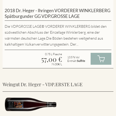
2018 Dr. Heger - Ihringen VORDERER WINKLERBERG
Spätburgunder GG VDP.GROSSE LAGE
Die VDP.GROSSE LAGE® VORDERER WINKLERBERG bildet den
südwestlichen Abschluss der Einzellage Winklerberg, eine der
wärmsten deutschen Lage.Die Böden bestehen weitgehend aus
kalkhaltigem Vulkanverwitterungsgestein. Der...
0.75 L Flasche
57,00
€
13.5 % Vol
Enthält
Sulfite
76.00€/L
Weingut Dr. Heger - VDP.ERSTE LAGE