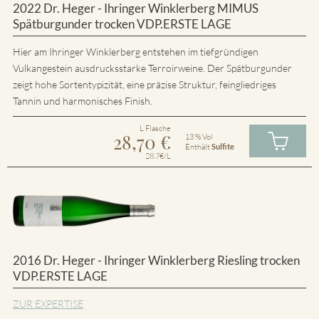
2022 Dr. Heger - Ihringer Winklerberg MIMUS
Spätburgunder trocken VDP.ERSTE LAGE
Hier am Ihringer Winklerberg entstehen im tiefgründigen
Vulkangestein ausdrucksstarke Terroirweine. Der Spätburgunder
zeigt hohe Sortentypizität, eine präzise Struktur, feingliedriges
Tannin und harmonisches Finish.
L Flasche
28,70
€
13 % Vol
Enthält
Sulfite
28.7€/L
2016 Dr. Heger - Ihringer Winklerberg Riesling trocken
VDP.ERSTE LAGE
ZUR EXPERTISE