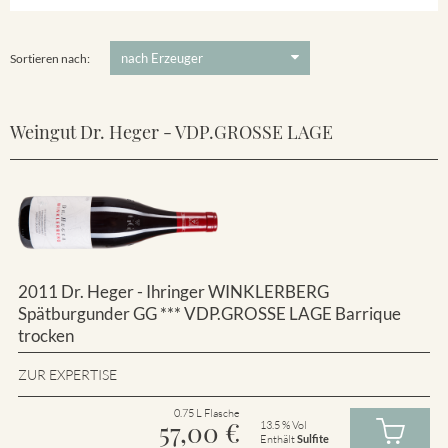
Winklerberg
5 €
-
80 €
Suchen
Winklerberg Hinter Winklen
Sortieren nach:
Weingut Dr. Heger - VDP.GROSSE LAGE
2011 Dr. Heger - Ihringer WINKLERBERG
Spätburgunder GG *** VDP.GROSSE LAGE Barrique
trocken
ZUR EXPERTISE
0.75 L Flasche
57,00
€
13.5 % Vol
Enthält
Sulfite