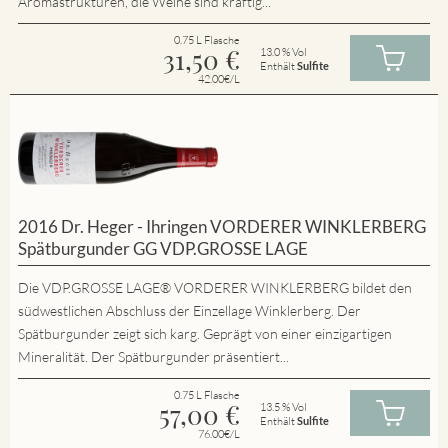
Aromastrukturen, die Weine sind kräftig...
0.75 L Flasche
31,50
€
13.0 % Vol
Enthält
Sulfite
42.00€/L
2016 Dr. Heger - Ihringen VORDERER WINKLERBERG
Spätburgunder GG VDP.GROSSE LAGE
Die VDP.GROSSE LAGE® VORDERER WINKLERBERG bildet den
südwestlichen Abschluss der Einzellage Winklerberg. Der
Spätburgunder zeigt sich karg. Geprägt von einer einzigartigen
Mineralität. Der Spätburgunder präsentiert...
0.75 L Flasche
57,00
€
13.5 % Vol
Enthält
Sulfite
76.00€/L