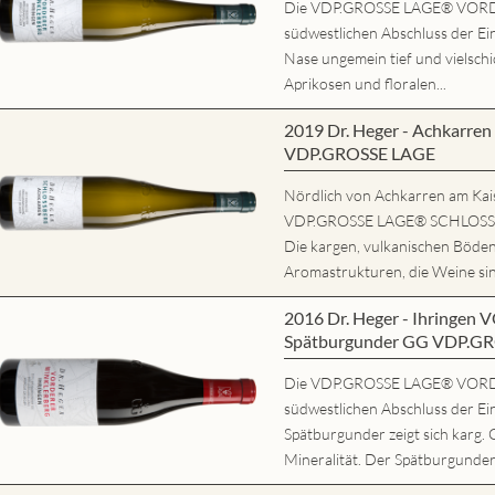
Die VDP.GROSSE LAGE® VORD
südwestlichen Abschluss der Ein
Nase ungemein tief und vielschi
Aprikosen und floralen...
2019 Dr. Heger - Achkarr
VDP.GROSSE LAGE
Nördlich von Achkarren am Kaise
VDP.GROSSE LAGE® SCHLOSSBE
Die kargen, vulkanischen Böde
Aromastrukturen, die Weine sind
2016 Dr. Heger - Ihring
Spätburgunder GG VDP.G
Die VDP.GROSSE LAGE® VORD
südwestlichen Abschluss der Ei
Spätburgunder zeigt sich karg. 
Mineralität. Der Spätburgunder 