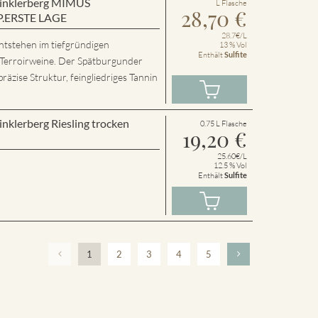
 Winklerberg MIMUS
L Flasche
28,70
€
P.ERSTE LAGE
28.7€/L
ntstehen im tiefgründigen
13 % Vol
Enthält
Sulfite
 Terroirweine. Der Spätburgunder
präzise Struktur, feingliedriges Tannin
inklerberg Riesling trocken
0.75 L Flasche
19,20
€
25.60€/L
12.5 % Vol
Enthält
Sulfite
1
2
3
4
5