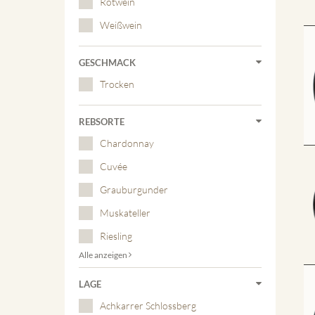
Rotwein
Weißwein
GESCHMACK
Trocken
REBSORTE
Chardonnay
Cuvée
Grauburgunder
Muskateller
Riesling
Alle anzeigen
LAGE
Achkarrer Schlossberg