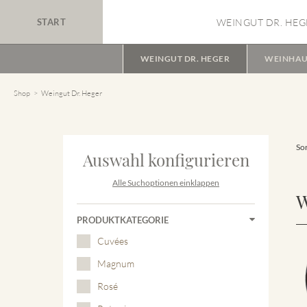
START
WEINGUT DR. HEG
WEINGUT DR. HEGER
WEINHAU
Shop
Weingut Dr. Heger
Sor
Auswahl konfigurieren
Alle Suchoptionen einklappen
W
PRODUKTKATEGORIE
Cuvées
Magnum
Rosé