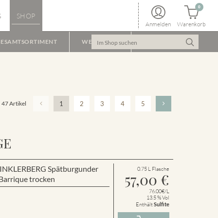
0
S
SHOP
Anmelden
Warenkorb
ESAMTSORTIMENT
WEINPAKET
47 Artikel
1
2
3
4
5
GE
r WINKLERBERG Spätburgunder
0.75 L Flasche
57,00
€
arrique trocken
76.00€/L
13.5 % Vol
Enthält
Sulfite