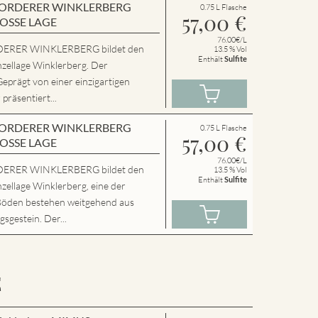
en VORDERER WINKLERBERG
0.75 L Flasche
57,00
€
ROSSE LAGE
76.00€/L
ERER WINKLERBERG bildet den
13.5 % Vol
Enthält
Sulfite
nzellage Winklerberg. Der
Geprägt von einer einzigartigen
präsentiert...
en VORDERER WINKLERBERG
0.75 L Flasche
57,00
€
ROSSE LAGE
76.00€/L
ERER WINKLERBERG bildet den
13.5 % Vol
Enthält
Sulfite
zellage Winklerberg, eine der
Böden bestehen weitgehend aus
sgestein. Der...
E