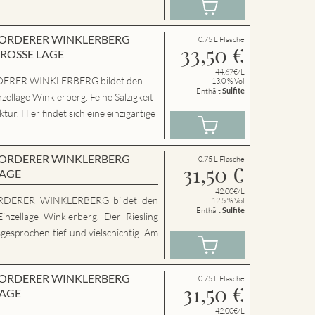
en VORDERER WINKLERBERG
0.75 L Flasche
33,50
€
GROSSE LAGE
44.67€/L
ERER WINKLERBERG bildet den
13.0 % Vol
Enthält
Sulfite
zellage Winklerberg. Feine Salzigkeit
ur. Hier findet sich eine einzigartige
en VORDERER WINKLERBERG
0.75 L Flasche
31,50
€
LAGE
42.00€/L
RDERER WINKLERBERG bildet den
12.5 % Vol
Enthält
Sulfite
inzellage Winklerberg. Der Riesling
sgesprochen tief und vielschichtig. Am
en VORDERER WINKLERBERG
0.75 L Flasche
31,50
€
LAGE
42.00€/L