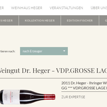
ER
WEINHAUS HEGER
VERANSTALTUNGEN
ÜBER UN
S HEGER
KOLLEKTION HEGER
EDITION FISCHER
G
tieren nach:
eingut Dr. Heger - VDP.GROSSE LA
2011 Dr. Heger - Ihringe
GG *** VDP.GROSSE LAGE B
ZUR EXPERTISE