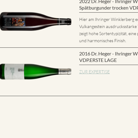
2022 Dr. Heger - Ihringer
Spätburgunder trocken VD
Hier am Ihringer Winklerberg e
Vulkangestein ausdrucksstarke
zeigt hohe Sortentypizität, eine 
und harmonisches Finish.
2016 Dr. Heger - Ihringer W
VDP.ERSTE LAGE
ZUR EXPERTISE