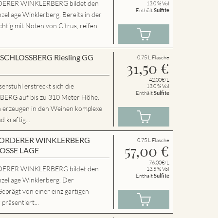
ERER WINKLERBERG bildet den
13.0 % Vol
Enthält
Sulfite
zellage Winklerberg. Bereits in der
chtig mit Noten von Citrus, reifen
en SCHLOSSBERG Riesling GG
0.75 L Flasche
31,50
€
42.00€/L
rstuhl erstreckt sich die
13.0 % Vol
Enthält
Sulfite
RG auf bis zu 310 Meter Höhe.
n erzeugen in den Weinen komplexe
 kräftig...
en VORDERER WINKLERBERG
0.75 L Flasche
57,00
€
ROSSE LAGE
76.00€/L
ERER WINKLERBERG bildet den
13.5 % Vol
Enthält
Sulfite
nzellage Winklerberg. Der
Geprägt von einer einzigartigen
präsentiert...