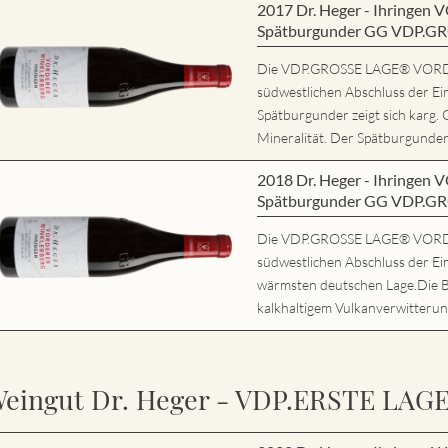
2017 Dr. Heger - Ihring
Spätburgunder GG VDP.G
Die VDP.GROSSE LAGE® VORD
südwestlichen Abschluss der Ei
Spätburgunder zeigt sich karg. 
Mineralität. Der Spätburgunder 
2018 Dr. Heger - Ihring
Spätburgunder GG VDP.G
Die VDP.GROSSE LAGE® VORD
südwestlichen Abschluss der Ein
wärmsten deutschen Lage.Die 
kalkhaltigem Vulkanverwitterung
eingut Dr. Heger - VDP.ERSTE LAG