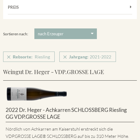
Muskateller
Vorderer Winklerberg
PREIS
2021
-
2022
Suchen
Riesling
Winklerberg
Silvaner
5 €
-
80 €
Suchen
Winklerberg Hinter Winklen
Spätburgunder
Sortieren nach:
Weissburgunder
Rebsorte:
Riesling
Jahrgang:
2021-2022
Weingut Dr. Heger - VDP.GROSSE LAGE
2022 Dr. Heger - Achkarren SCHLOSSBERG Riesling
GG VDP.GROSSE LAGE
Nördlich von Achkarren am Kaiserstuhl erstreckt sich die
VDP.GROSSE LAGE® SCHLOSSBERG auf bis zu 310 Meter Höhe.