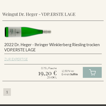
Weingut Dr. Heger - VDP.ERSTE LAGE
2022 Dr. Heger - Ihringer Winklerberg Riesling trocken
VDP.ERSTE LAGE
ZUR EXPERTISE
0.75 L Flasche
19,20
€
12.50 % Vol
Enthält
Sulfite
25.60€/L
1