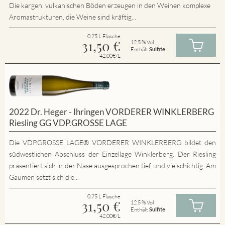
Die kargen, vulkanischen Böden erzeugen in den Weinen komplexe
Aromastrukturen, die Weine sind kräftig...
0.75 L Flasche
31,50
€
12.5 % Vol
Enthält
Sulfite
42.00€/L
2022 Dr. Heger - Ihringen VORDERER WINKLERBERG
Riesling GG VDP.GROSSE LAGE
Die VDP.GROSSE LAGE® VORDERER WINKLERBERG bildet den
südwestlichen Abschluss der Einzellage Winklerberg. Der Riesling
präsentiert sich in der Nase ausgesprochen tief und vielschichtig. Am
Gaumen setzt sich die...
0.75 L Flasche
31,50
€
12.5 % Vol
Enthält
Sulfite
42.00€/L