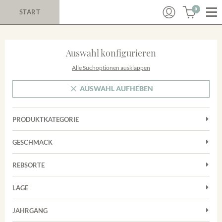
0
START
Auswahl konfigurieren
Alle Suchoptionen ausklappen
AUSWAHL AUFHEBEN
PRODUKTKATEGORIE
Cuvées
GESCHMACK
Magnum
Trocken
Rosé
REBSORTE
Chardonnay
Rotwein
LAGE
Cuvée
Weißwein
Achkarrer Schlossberg
Grauburgunder
JAHRGANG
Ihringer Winklerberg