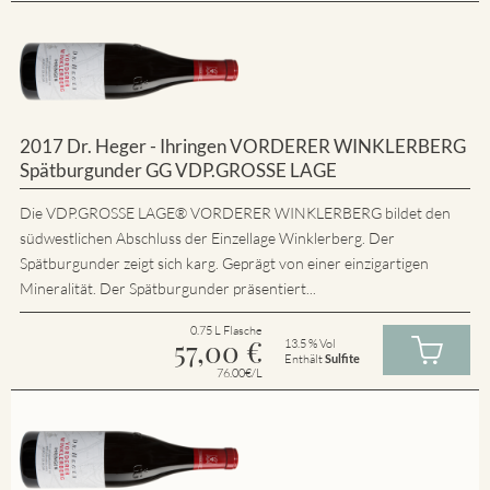
2017 Dr. Heger - Ihringen VORDERER WINKLERBERG
Spätburgunder GG VDP.GROSSE LAGE
Die VDP.GROSSE LAGE® VORDERER WINKLERBERG bildet den
südwestlichen Abschluss der Einzellage Winklerberg. Der
Spätburgunder zeigt sich karg. Geprägt von einer einzigartigen
Mineralität. Der Spätburgunder präsentiert...
0.75 L Flasche
57,00
€
13.5 % Vol
Enthält
Sulfite
76.00€/L