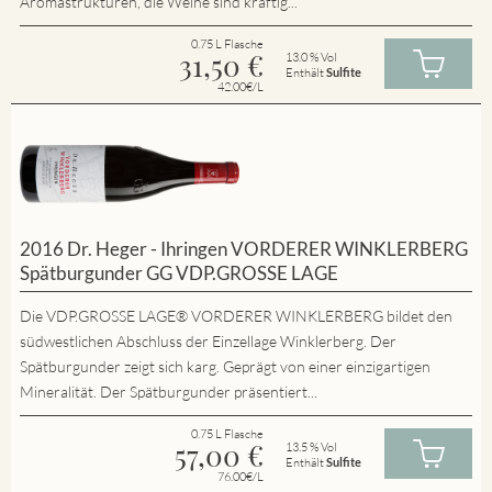
Aromastrukturen, die Weine sind kräftig...
0.75 L Flasche
31,50
€
13.0 % Vol
Enthält
Sulfite
42.00€/L
2016 Dr. Heger - Ihringen VORDERER WINKLERBERG
Spätburgunder GG VDP.GROSSE LAGE
Die VDP.GROSSE LAGE® VORDERER WINKLERBERG bildet den
südwestlichen Abschluss der Einzellage Winklerberg. Der
Spätburgunder zeigt sich karg. Geprägt von einer einzigartigen
Mineralität. Der Spätburgunder präsentiert...
0.75 L Flasche
57,00
€
13.5 % Vol
Enthält
Sulfite
76.00€/L