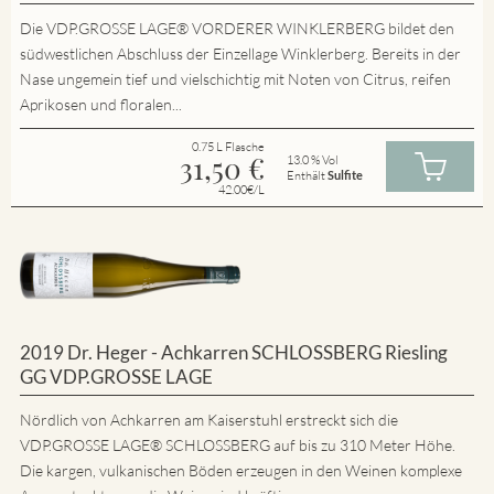
Die VDP.GROSSE LAGE® VORDERER WINKLERBERG bildet den
südwestlichen Abschluss der Einzellage Winklerberg. Bereits in der
Nase ungemein tief und vielschichtig mit Noten von Citrus, reifen
Aprikosen und floralen...
0.75 L Flasche
31,50
€
13.0 % Vol
Enthält
Sulfite
42.00€/L
2019 Dr. Heger - Achkarren SCHLOSSBERG Riesling
GG VDP.GROSSE LAGE
Nördlich von Achkarren am Kaiserstuhl erstreckt sich die
VDP.GROSSE LAGE® SCHLOSSBERG auf bis zu 310 Meter Höhe.
Die kargen, vulkanischen Böden erzeugen in den Weinen komplexe