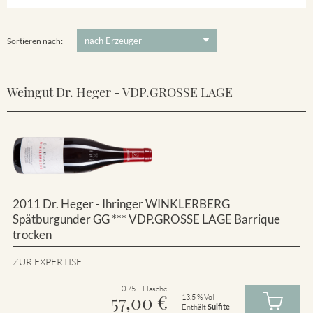
Winklerberg
5 €
-
80 €
Suchen
Winklerberg Hinter Winklen
Sortieren nach:
Weingut Dr. Heger - VDP.GROSSE LAGE
2011 Dr. Heger - Ihringer WINKLERBERG
Spätburgunder GG *** VDP.GROSSE LAGE Barrique
trocken
ZUR EXPERTISE
0.75 L Flasche
57,00
€
13.5 % Vol
Enthält
Sulfite