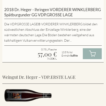
2018 Dr. Heger - Ihringen VORDERER WINKLERBERG
Spätburgunder GG VDP.GROSSE LAGE
Die VDP.GROSSE LAGE® VORDERER WINKLERBERG bildet den
südwestlichen Abschluss der Einzellage Winklerberg, eine der
wärmsten deutschen Lage.Die Böden bestehen weitgehend aus
kalkhaltigem Vulkanverwitterungsgestein. Der...
0.75 L Flasche
57,00
€
13.5 % Vol
Enthält
Sulfite
76.00€/L
Weingut Dr. Heger - VDP.ERSTE LAGE