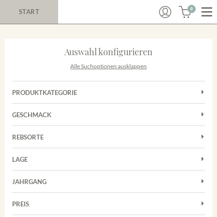
0
START
Auswahl konfigurieren
Alle Suchoptionen ausklappen
PRODUKTKATEGORIE
Cuvées
GESCHMACK
Magnum
Trocken
Rosé
REBSORTE
Chardonnay
Rotwein
LAGE
Cuvée
Weißwein
Achkarrer Schlossberg
Grauburgunder
JAHRGANG
Ihringer Winklerberg
Muskateller
Vorderer Winklerberg
PREIS
2011
-
2025
Suchen
Riesling