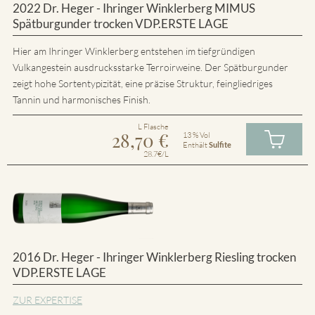
2022 Dr. Heger - Ihringer Winklerberg MIMUS
Spätburgunder trocken VDP.ERSTE LAGE
Hier am Ihringer Winklerberg entstehen im tiefgründigen
Vulkangestein ausdrucksstarke Terroirweine. Der Spätburgunder
zeigt hohe Sortentypizität, eine präzise Struktur, feingliedriges
Tannin und harmonisches Finish.
L Flasche
28,70
€
13 % Vol
Enthält
Sulfite
28.7€/L
2016 Dr. Heger - Ihringer Winklerberg Riesling trocken
VDP.ERSTE LAGE
ZUR EXPERTISE