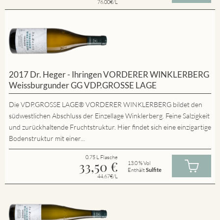
76.00€/L
2017 Dr. Heger - Ihringen VORDERER WINKLERBERG
Weissburgunder GG VDP.GROSSE LAGE
Die VDP.GROSSE LAGE® VORDERER WINKLERBERG bildet den
südwestlichen Abschluss der Einzellage Winklerberg. Feine Salzigkeit
und zurückhaltende Fruchtstruktur. Hier findet sich eine einzigartige
Bodenstruktur mit einer...
0.75 L Flasche
33,50
€
13.0 % Vol
Enthält
Sulfite
44.67€/L