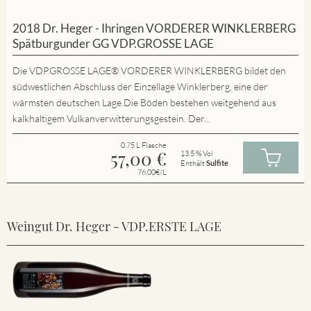
2018 Dr. Heger - Ihringen VORDERER WINKLERBERG
Spätburgunder GG VDP.GROSSE LAGE
Die VDP.GROSSE LAGE® VORDERER WINKLERBERG bildet den
südwestlichen Abschluss der Einzellage Winklerberg, eine der
wärmsten deutschen Lage.Die Böden bestehen weitgehend aus
kalkhaltigem Vulkanverwitterungsgestein. Der...
0.75 L Flasche
57,00
€
13.5 % Vol
Enthält
Sulfite
76.00€/L
Weingut Dr. Heger - VDP.ERSTE LAGE