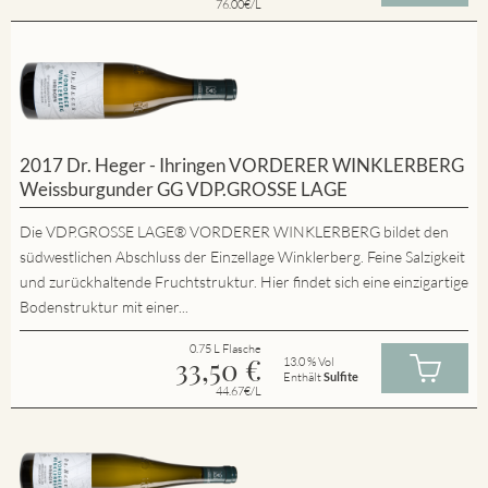
76.00€/L
2017 Dr. Heger - Ihringen VORDERER WINKLERBERG
Weissburgunder GG VDP.GROSSE LAGE
Die VDP.GROSSE LAGE® VORDERER WINKLERBERG bildet den
südwestlichen Abschluss der Einzellage Winklerberg. Feine Salzigkeit
und zurückhaltende Fruchtstruktur. Hier findet sich eine einzigartige
Bodenstruktur mit einer...
0.75 L Flasche
33,50
€
13.0 % Vol
Enthält
Sulfite
44.67€/L