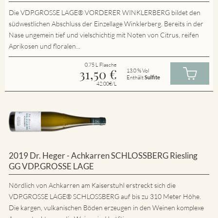
Die VDP.GROSSE LAGE® VORDERER WINKLERBERG bildet den
südwestlichen Abschluss der Einzellage Winklerberg. Bereits in der
Nase ungemein tief und vielschichtig mit Noten von Citrus, reifen
Aprikosen und floralen...
0.75 L Flasche
31,50
€
13.0 % Vol
Enthält
Sulfite
42.00€/L
2019 Dr. Heger - Achkarren SCHLOSSBERG Riesling
GG VDP.GROSSE LAGE
Nördlich von Achkarren am Kaiserstuhl erstreckt sich die
VDP.GROSSE LAGE® SCHLOSSBERG auf bis zu 310 Meter Höhe.
Die kargen, vulkanischen Böden erzeugen in den Weinen komplexe