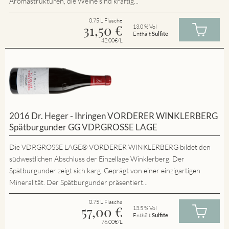
Aromastrukturen, die Weine sind kräftig...
0.75 L Flasche
31,50
€
13.0 % Vol
Enthält
Sulfite
42.00€/L
2016 Dr. Heger - Ihringen VORDERER WINKLERBERG
Spätburgunder GG VDP.GROSSE LAGE
Die VDP.GROSSE LAGE® VORDERER WINKLERBERG bildet den
südwestlichen Abschluss der Einzellage Winklerberg. Der
Spätburgunder zeigt sich karg. Geprägt von einer einzigartigen
Mineralität. Der Spätburgunder präsentiert...
0.75 L Flasche
57,00
€
13.5 % Vol
Enthält
Sulfite
76.00€/L