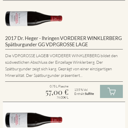
2017 Dr. Heger - Ihringen VORDERER WINKLERBERG
Spätburgunder GG VDP.GROSSE LAGE
Die VDP.GROSSE LAGE® VORDERER WINKLERBERG bildet den
südwestlichen Abschluss der Einzellage Winklerberg. Der
Spätburgunder zeigt sich karg. Geprägt von einer einzigartigen
Mineralität. Der Spätburgunder präsentiert...
0.75 L Flasche
57,00
€
13.5 % Vol
Enthält
Sulfite
76.00€/L