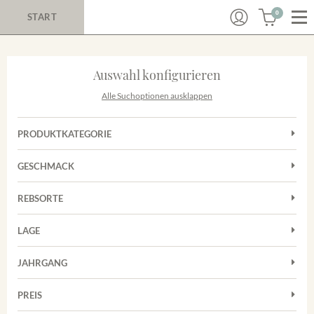
0
START
Auswahl konfigurieren
Alle Suchoptionen ausklappen
PRODUKTKATEGORIE
Cuvées
GESCHMACK
Magnum
Trocken
Rosé
REBSORTE
Chardonnay
Rotwein
LAGE
Cuvée
Weißwein
Achkarrer Schlossberg
Grauburgunder
JAHRGANG
Ihringer Winklerberg
Muskateller
Vorderer Winklerberg
PREIS
2011
-
2025
Suchen
Riesling