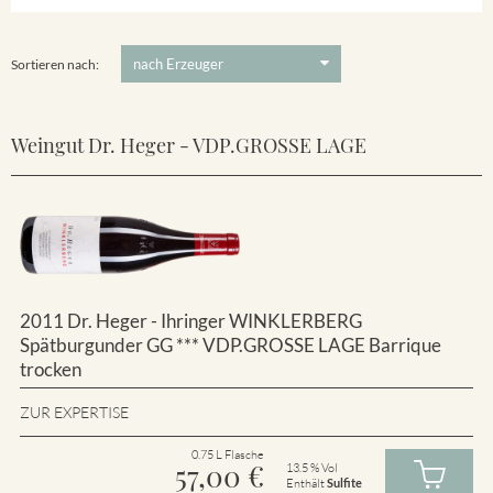
Winklerberg
5 €
-
80 €
Suchen
Winklerberg Hinter Winklen
Sortieren nach:
Weingut Dr. Heger - VDP.GROSSE LAGE
2011 Dr. Heger - Ihringer WINKLERBERG
Spätburgunder GG *** VDP.GROSSE LAGE Barrique
trocken
ZUR EXPERTISE
0.75 L Flasche
57,00
€
13.5 % Vol
Enthält
Sulfite