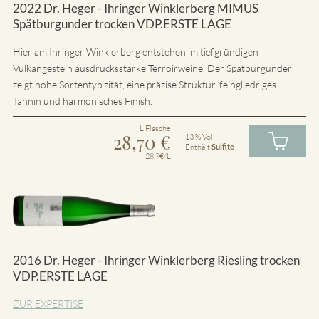
2022 Dr. Heger - Ihringer Winklerberg MIMUS
Spätburgunder trocken VDP.ERSTE LAGE
Hier am Ihringer Winklerberg entstehen im tiefgründigen
Vulkangestein ausdrucksstarke Terroirweine. Der Spätburgunder
zeigt hohe Sortentypizität, eine präzise Struktur, feingliedriges
Tannin und harmonisches Finish.
L Flasche
28,70
€
13 % Vol
Enthält
Sulfite
28.7€/L
2016 Dr. Heger - Ihringer Winklerberg Riesling trocken
VDP.ERSTE LAGE
ZUR EXPERTISE