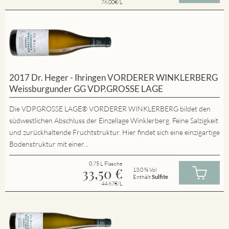
76.00€/L
2017 Dr. Heger - Ihringen VORDERER WINKLERBERG
Weissburgunder GG VDP.GROSSE LAGE
Die VDP.GROSSE LAGE® VORDERER WINKLERBERG bildet den
südwestlichen Abschluss der Einzellage Winklerberg. Feine Salzigkeit
und zurückhaltende Fruchtstruktur. Hier findet sich eine einzigartige
Bodenstruktur mit einer...
0.75 L Flasche
33,50
€
13.0 % Vol
Enthält
Sulfite
44.67€/L