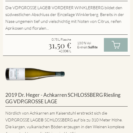
Die VDP.GROSSE LAGE® VORDERER WINKLERBERG bildet den
südwestlichen Abschluss der Einzellage Winklerberg. Bereits in der
Nase ungemein tief und vielschichtig mit Noten von Citrus, reifen
Aprikosen und floralen...
0.75 L Flasche
31,50
€
13.0 % Vol
Enthält
Sulfite
42.00€/L
2019 Dr. Heger - Achkarren SCHLOSSBERG Riesling
GG VDP.GROSSE LAGE
Nördlich von Achkarren am Kaiserstuhl erstreckt sich die
VDP.GROSSE LAGE® SCHLOSSBERG auf bis zu 310 Meter Höhe.
Die kargen, vulkanischen Böden erzeugen in den Weinen komplexe