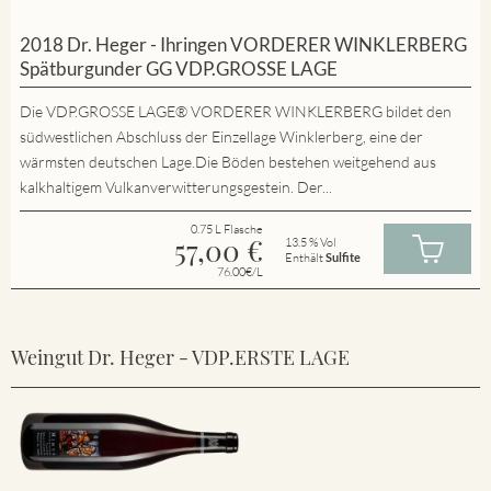
2018 Dr. Heger - Ihringen VORDERER WINKLERBERG
Spätburgunder GG VDP.GROSSE LAGE
Die VDP.GROSSE LAGE® VORDERER WINKLERBERG bildet den
südwestlichen Abschluss der Einzellage Winklerberg, eine der
wärmsten deutschen Lage.Die Böden bestehen weitgehend aus
kalkhaltigem Vulkanverwitterungsgestein. Der...
0.75 L Flasche
57,00
€
13.5 % Vol
Enthält
Sulfite
76.00€/L
Weingut Dr. Heger - VDP.ERSTE LAGE