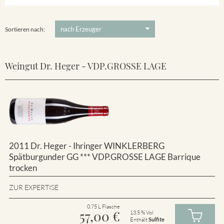
Winklerberg
5 €
-
80 €
Suchen
Winklerberg Hinter Winklen
Sortieren nach:
Weingut Dr. Heger - VDP.GROSSE LAGE
2011 Dr. Heger - Ihringer WINKLERBERG
Spätburgunder GG *** VDP.GROSSE LAGE Barrique
trocken
ZUR EXPERTISE
0.75 L Flasche
57,00
€
13.5 % Vol
Enthält
Sulfite