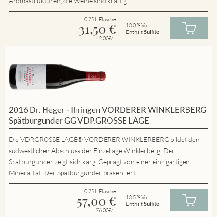
Aromastrukturen, die Weine sind kräftig...
0.75 L Flasche
31,50
€
13.0 % Vol
Enthält
Sulfite
42.00€/L
2016 Dr. Heger - Ihringen VORDERER WINKLERBERG
Spätburgunder GG VDP.GROSSE LAGE
Die VDP.GROSSE LAGE® VORDERER WINKLERBERG bildet den
südwestlichen Abschluss der Einzellage Winklerberg. Der
Spätburgunder zeigt sich karg. Geprägt von einer einzigartigen
Mineralität. Der Spätburgunder präsentiert...
0.75 L Flasche
57,00
€
13.5 % Vol
Enthält
Sulfite
76.00€/L