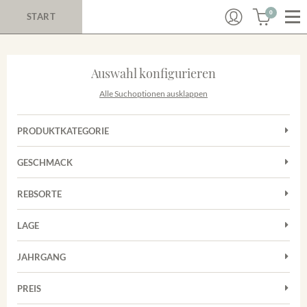
0
START
Auswahl konfigurieren
Alle Suchoptionen ausklappen
PRODUKTKATEGORIE
Cuvées
GESCHMACK
Magnum
Trocken
Rosé
REBSORTE
Chardonnay
Rotwein
LAGE
Cuvée
Weißwein
Achkarrer Schlossberg
Grauburgunder
JAHRGANG
Ihringer Winklerberg
Muskateller
Vorderer Winklerberg
PREIS
2011
-
2025
Suchen
Riesling