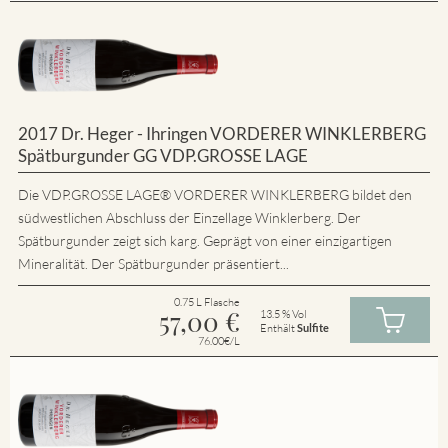
2017 Dr. Heger - Ihringen VORDERER WINKLERBERG
Spätburgunder GG VDP.GROSSE LAGE
Die VDP.GROSSE LAGE® VORDERER WINKLERBERG bildet den
südwestlichen Abschluss der Einzellage Winklerberg. Der
Spätburgunder zeigt sich karg. Geprägt von einer einzigartigen
Mineralität. Der Spätburgunder präsentiert...
0.75 L Flasche
57,00
€
13.5 % Vol
Enthält
Sulfite
76.00€/L