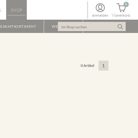
0
S
SHOP
Anmelden
Warenkorb
ESAMTSORTIMENT
WEINPAKET
0 Artikel
1