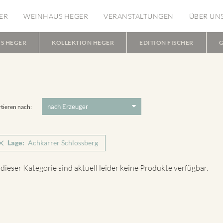
ER
WEINHAUS HEGER
VERANSTALTUNGEN
ÜBER UN
S HEGER
KOLLEKTION HEGER
EDITION FISCHER
G
tieren nach:
Lage:
Achkarrer Schlossberg
 dieser Kategorie sind aktuell leider keine Produkte verfügbar.