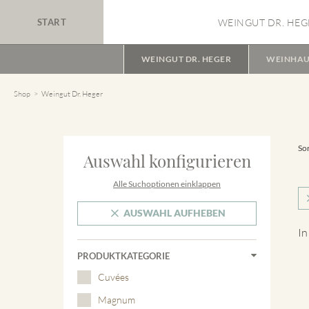
START
WEINGUT DR. HEG
WEINGUT DR. HEGER
WEINHAU
Shop
Weingut Dr. Heger
Sor
Auswahl konfigurieren
Alle Suchoptionen einklappen
AUSWAHL AUFHEBEN
In
PRODUKTKATEGORIE
Cuvées
Magnum