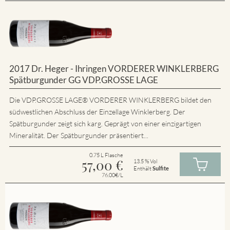
2017 Dr. Heger - Ihringen VORDERER WINKLERBERG
Spätburgunder GG VDP.GROSSE LAGE
Die VDP.GROSSE LAGE® VORDERER WINKLERBERG bildet den
südwestlichen Abschluss der Einzellage Winklerberg. Der
Spätburgunder zeigt sich karg. Geprägt von einer einzigartigen
Mineralität. Der Spätburgunder präsentiert...
0.75 L Flasche
57,00
€
13.5 % Vol
Enthält
Sulfite
76.00€/L