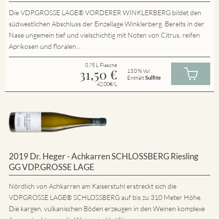
Die VDP.GROSSE LAGE® VORDERER WINKLERBERG bildet den
südwestlichen Abschluss der Einzellage Winklerberg. Bereits in der
Nase ungemein tief und vielschichtig mit Noten von Citrus, reifen
Aprikosen und floralen...
0.75 L Flasche
31,50
€
13.0 % Vol
Enthält
Sulfite
42.00€/L
2019 Dr. Heger - Achkarren SCHLOSSBERG Riesling
GG VDP.GROSSE LAGE
Nördlich von Achkarren am Kaiserstuhl erstreckt sich die
VDP.GROSSE LAGE® SCHLOSSBERG auf bis zu 310 Meter Höhe.
Die kargen, vulkanischen Böden erzeugen in den Weinen komplexe