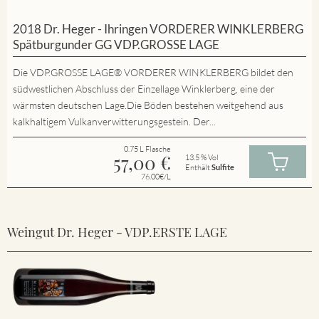
2018 Dr. Heger - Ihringen VORDERER WINKLERBERG
Spätburgunder GG VDP.GROSSE LAGE
Die VDP.GROSSE LAGE® VORDERER WINKLERBERG bildet den
südwestlichen Abschluss der Einzellage Winklerberg, eine der
wärmsten deutschen Lage.Die Böden bestehen weitgehend aus
kalkhaltigem Vulkanverwitterungsgestein. Der...
0.75 L Flasche
57,00
€
13.5 % Vol
Enthält
Sulfite
76.00€/L
Weingut Dr. Heger - VDP.ERSTE LAGE