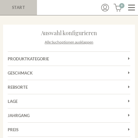
0
START
Auswahl konfigurieren
Alle Suchoptionen ausklappen
PRODUKTKATEGORIE
Cuvées
GESCHMACK
Magnum
Trocken
Rosé
REBSORTE
Chardonnay
Rotwein
LAGE
Cuvée
Weißwein
Achkarrer Schlossberg
Grauburgunder
JAHRGANG
Ihringer Winklerberg
Muskateller
Vorderer Winklerberg
PREIS
2011
-
2025
Suchen
Riesling