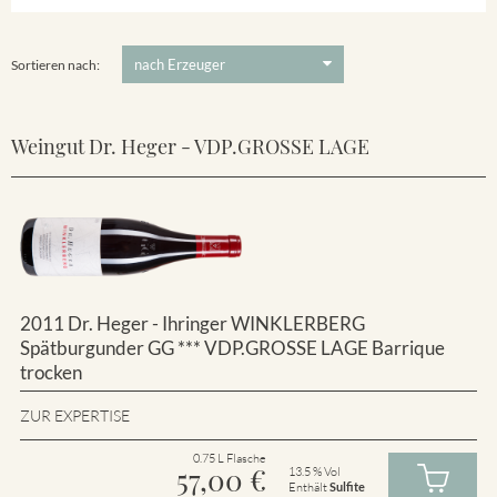
Winklerberg
5 €
-
80 €
Suchen
Winklerberg Hinter Winklen
Sortieren nach:
Weingut Dr. Heger - VDP.GROSSE LAGE
2011 Dr. Heger - Ihringer WINKLERBERG
Spätburgunder GG *** VDP.GROSSE LAGE Barrique
trocken
ZUR EXPERTISE
0.75 L Flasche
57,00
€
13.5 % Vol
Enthält
Sulfite