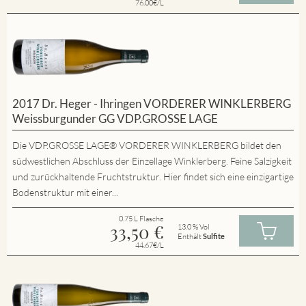
76.00€/L
2017 Dr. Heger - Ihringen VORDERER WINKLERBERG
Weissburgunder GG VDP.GROSSE LAGE
Die VDP.GROSSE LAGE® VORDERER WINKLERBERG bildet den
südwestlichen Abschluss der Einzellage Winklerberg. Feine Salzigkeit
und zurückhaltende Fruchtstruktur. Hier findet sich eine einzigartige
Bodenstruktur mit einer...
0.75 L Flasche
33,50
€
13.0 % Vol
Enthält
Sulfite
44.67€/L