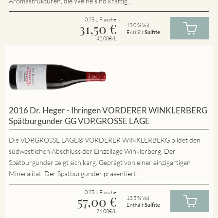
Aromastrukturen, die Weine sind kräftig...
0.75 L Flasche
31,50
€
13.0 % Vol
Enthält
Sulfite
42.00€/L
2016 Dr. Heger - Ihringen VORDERER WINKLERBERG
Spätburgunder GG VDP.GROSSE LAGE
Die VDP.GROSSE LAGE® VORDERER WINKLERBERG bildet den
südwestlichen Abschluss der Einzellage Winklerberg. Der
Spätburgunder zeigt sich karg. Geprägt von einer einzigartigen
Mineralität. Der Spätburgunder präsentiert...
0.75 L Flasche
57,00
€
13.5 % Vol
Enthält
Sulfite
76.00€/L