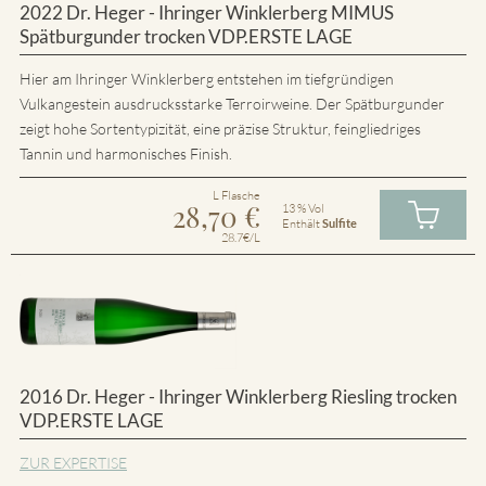
2022 Dr. Heger - Ihringer Winklerberg MIMUS
Spätburgunder trocken VDP.ERSTE LAGE
Hier am Ihringer Winklerberg entstehen im tiefgründigen
Vulkangestein ausdrucksstarke Terroirweine. Der Spätburgunder
zeigt hohe Sortentypizität, eine präzise Struktur, feingliedriges
Tannin und harmonisches Finish.
L Flasche
28,70
€
13 % Vol
Enthält
Sulfite
28.7€/L
2016 Dr. Heger - Ihringer Winklerberg Riesling trocken
VDP.ERSTE LAGE
ZUR EXPERTISE