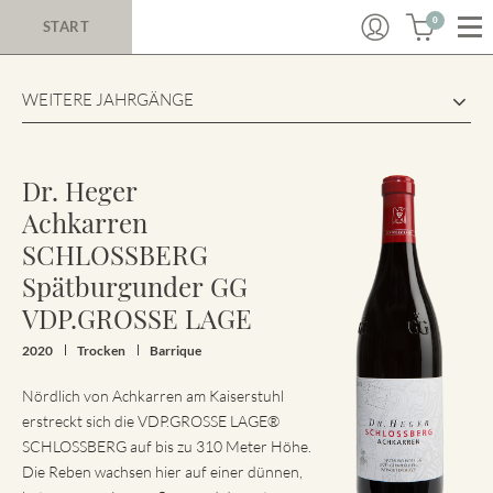
0
START
WEITERE JAHRGÄNGE
Dr. Heger
Achkarren
SCHLOSSBERG
Spätburgunder GG
VDP.GROSSE LAGE
2020
Trocken
Barrique
Nördlich von Achkarren am Kaiserstuhl
erstreckt sich die VDP.GROSSE LAGE®
SCHLOSSBERG auf bis zu 310 Meter Höhe.
Die Reben wachsen hier auf einer dünnen,