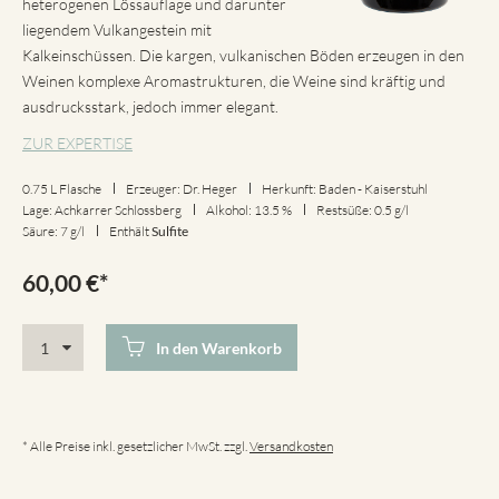
heterogenen Lössauflage und darunter
liegendem Vulkangestein mit
Kalkeinschüssen. Die kargen, vulkanischen Böden erzeugen in den
Weinen komplexe Aromastrukturen, die Weine sind kräftig und
ausdrucksstark, jedoch immer elegant.
ZUR EXPERTISE
0.75 L Flasche
Erzeuger: Dr. Heger
Herkunft: Baden - Kaiserstuhl
Lage: Achkarrer Schlossberg
Alkohol: 13.5 %
Restsüße: 0.5 g/l
Säure: 7 g/l
Enthält
Sulfite
60,00
€
*
In den Warenkorb
* Alle Preise inkl. gesetzlicher MwSt. zzgl.
Versandkosten