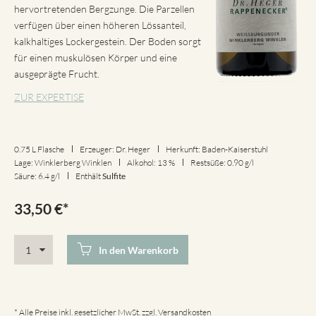
hervortretenden Bergzunge. Die Parzellen
verfügen über einen höheren Lössanteil,
kalkhaltiges Lockergestein. Der Boden sorgt
für einen muskulösen Körper und eine
ausgeprägte Frucht.
ZUR EXPERTISE
0.75 L Flasche
Erzeuger: Dr. Heger
Herkunft: Baden-Kaiserstuhl
Lage: Winklerberg Winklen
Alkohol: 13 %
Restsüße: 0.90 g/l
Säure: 6.4 g/l
Enthält
Sulfite
33,50
€
*
In den Warenkorb
* Alle Preise inkl. gesetzlicher MwSt. zzgl.
Versandkosten