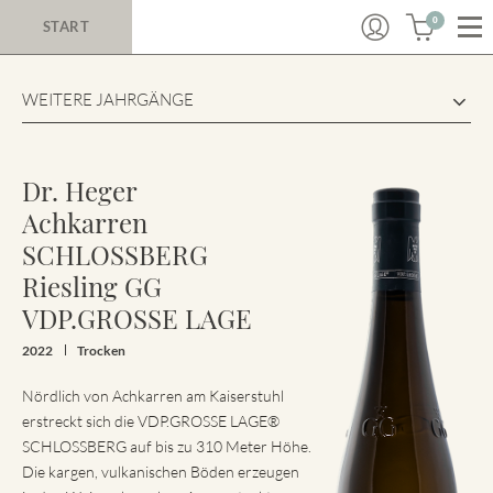
0
START
WEITERE JAHRGÄNGE
Dr. Heger
Achkarren
SCHLOSSBERG
Riesling GG
VDP.GROSSE LAGE
2022
Trocken
Nördlich von Achkarren am Kaiserstuhl
erstreckt sich die VDP.GROSSE LAGE®
SCHLOSSBERG auf bis zu 310 Meter Höhe.
Die kargen, vulkanischen Böden erzeugen