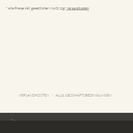
* Alle Preise inkl. gesetzlicher MwSt. zzgl.
Versandkosten
VERSANDKOSTEN
ALLG. GESCHÄFTSBEDINGUNGEN