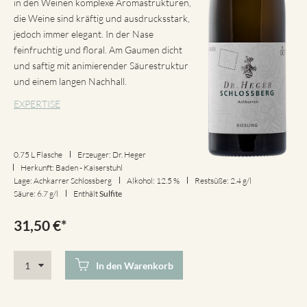
in den Weinen komplexe Aromastrukturen,
die Weine sind kräftig und ausdrucksstark,
jedoch immer elegant. In der Nase
feinfruchtig und floral. Am Gaumen dicht
und saftig mit animierender Säurestruktur
und einem langen Nachhall.
EXPERTISE
0.75 L Flasche
Erzeuger: Dr. Heger
Herkunft: Baden - Kaiserstuhl
Lage: Achkarrer Schlossberg
Alkohol: 12.5 %
Restsüße: 2.4 g/l
Säure: 6.7 g/l
Enthält
Sulfite
31,50
€
*
In den Warenkorb