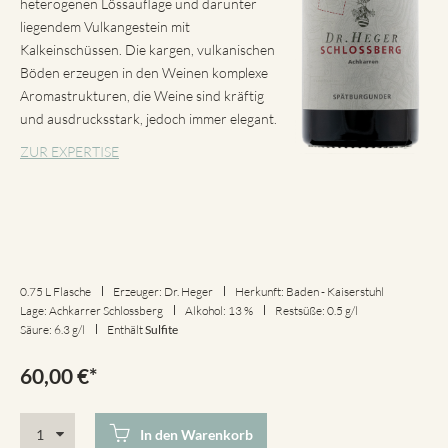
heterogenen Lössauflage und darunter
liegendem Vulkangestein mit
Kalkeinschüssen. Die kargen, vulkanischen
Böden erzeugen in den Weinen komplexe
Aromastrukturen, die Weine sind kräftig
und ausdrucksstark, jedoch immer elegant.
ZUR EXPERTISE
0.75 L Flasche
Erzeuger: Dr. Heger
Herkunft: Baden - Kaiserstuhl
Lage: Achkarrer Schlossberg
Alkohol: 13 %
Restsüße: 0.5 g/l
Säure: 6.3 g/l
Enthält
Sulfite
60,00
€
*
In den Warenkorb