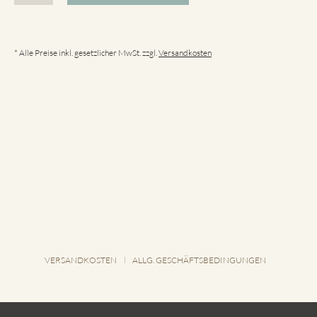
* Alle Preise inkl. gesetzlicher MwSt. zzgl.
Versandkosten
VERSANDKOSTEN
ALLG. GESCHÄFTSBEDINGUNGEN