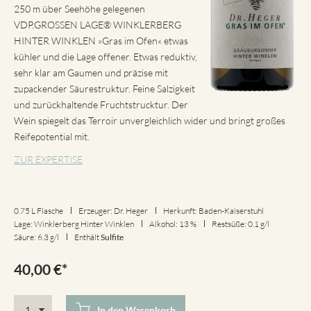
250 m über Seehöhe gelegenen
VDP.GROSSEN LAGE® WINKLERBERG
HINTER WINKLEN »Gras im Ofen« etwas
kühler und die Lage offener. Etwas reduktiv,
sehr klar am Gaumen und präzise mit
zupackender Säurestruktur. Feine Salzigkeit
und zurückhaltende Fruchtstrucktur. Der
Wein spiegelt das Terroir unvergleichlich wider und bringt großes
Reifepotential mit.
ZUR EXPERTISE
0.75 L Flasche
Erzeuger: Dr. Heger
Herkunft: Baden-Kaiserstuhl
Lage: Winklerberg Hinter Winklen
Alkohol: 13 %
Restsüße: 0.1 g/l
Säure: 6.3 g/l
Enthält
Sulfite
40,00
€
*
In den Warenkorb