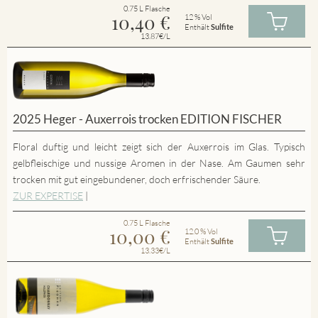
0.75 L Flasche
10,40
€
12 % Vol
Enthält
Sulfite
13.87€/L
2025 Heger - Auxerrois trocken EDITION FISCHER
Floral duftig und leicht zeigt sich der Auxerrois im Glas. Typisch
gelbfleischige und nussige Aromen in der Nase. Am Gaumen sehr
trocken mit gut eingebundener, doch erfrischender Säure.
ZUR EXPERTISE
|
0.75 L Flasche
10,00
€
12.0 % Vol
Enthält
Sulfite
13.33€/L