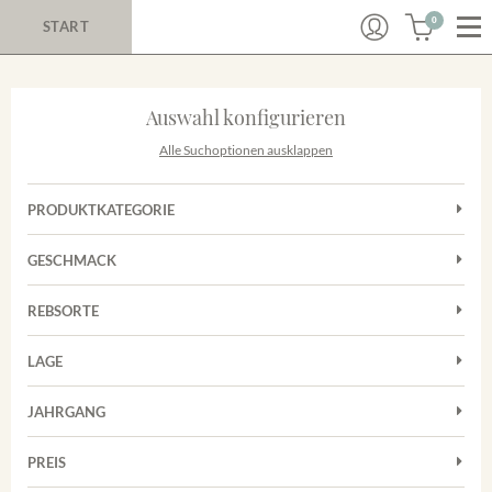
0
START
Auswahl konfigurieren
Alle Suchoptionen ausklappen
PRODUKTKATEGORIE
Rotwein
GESCHMACK
Weißwein
Trocken
REBSORTE
Auxerrois
LAGE
Chardonnay
Nimburg-Bottinger Steingrube
Frühburgunder
JAHRGANG
Sauvignon Blanc
PREIS
2011
-
2025
Suchen