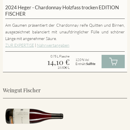
2024 Heger - Chardonnay Holzfass trocken EDITION
FISCHER
Am Gaumen präsentiert der Chardonnay reife Quitten und Birnen,
ausgezeichnet balanciert mit unaufdringlicher Fülle und schöner
Länge mit angenehmer Säure.
ZUR EXPERTISE
|
Nährwertangaben
0.75 L Flasche
14,10
€
12.0 % Vol
Enthält
Sulfite
18.80€/L
Weingut Fischer