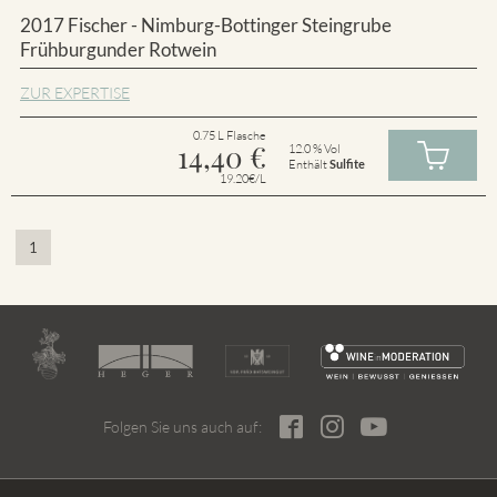
2017 Fischer - Nimburg-Bottinger Steingrube
Frühburgunder Rotwein
ZUR EXPERTISE
0.75 L Flasche
14,40
€
12.0 % Vol
Enthält
Sulfite
19.20€/L
1
Folgen Sie uns auch auf: