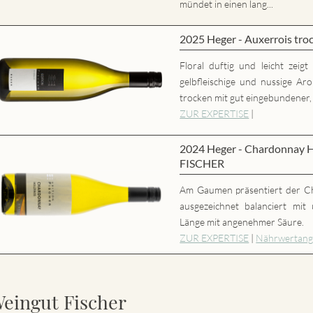
mündet in einen lang...
2025 Heger - Auxerrois t
Floral duftig und leicht zeigt
gelbfleischige und nussige 
trocken mit gut eingebundener,
ZUR EXPERTISE
|
2024 Heger - Chardonnay H
FISCHER
Am Gaumen präsentiert der Ch
ausgezeichnet balanciert mit
Länge mit angenehmer Säure.
ZUR EXPERTISE
|
Nährwertan
eingut Fischer