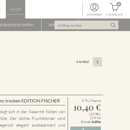
0
S
SHOP
Anmelden
Warenkorb
ESAMTSORTIMENT
WEINPAKET
4 Artikel
1
lanc trocken EDITION FISCHER
0.75 L Flasche
10,40
€
zeigt sich in der Nase mit Noten von
13.87€/L
lüte. Der dichte Fruchtkörper wird
12 % Vol
Enthält
Sulfite
gerüst elegant ausbalanciert und