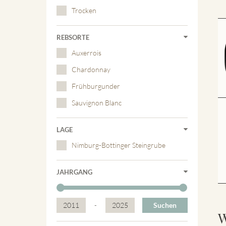
Trocken
REBSORTE
Auxerrois
Chardonnay
Frühburgunder
Sauvignon Blanc
LAGE
Nimburg-Bottinger Steingrube
JAHRGANG
2011
-
2025
Suchen
W