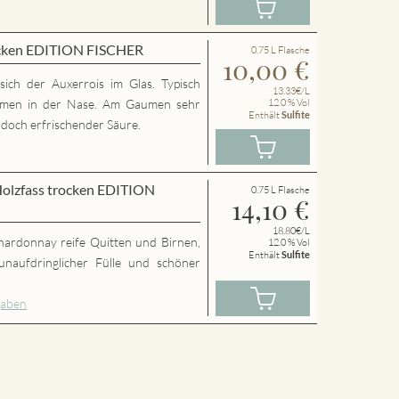
rocken EDITION FISCHER
0.75 L Flasche
10,00
€
 sich der Auxerrois im Glas. Typisch
13.33€/L
Aromen in der Nase. Am Gaumen sehr
12.0 % Vol
Enthält
Sulfite
 doch erfrischender Säure.
olzfass trocken EDITION
0.75 L Flasche
14,10
€
18.80€/L
ardonnay reife Quitten und Birnen,
12.0 % Vol
Enthält
Sulfite
 unaufdringlicher Fülle und schöner
gaben