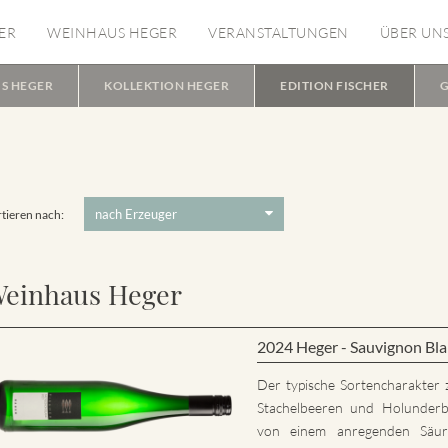
ER
WEINHAUS HEGER
VERANSTALTUNGEN
ÜBER UN
S HEGER
KOLLEKTION HEGER
EDITION FISCHER
G
tieren nach:
einhaus Heger
2024 Heger - Sauvignon B
Der typische Sortencharakter 
Stachelbeeren und Holunderb
von einem anregenden Säure