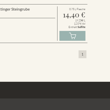
tinger Steingrube
0.75 L Flasche
14,40
€
19.20€/L
12.0 % Vol
Enthält
Sulfite
1