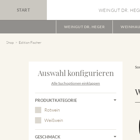
START
WEINGUT DR. HEG
WEINGUT DR. HEGER
WEINHAU
Shop
Edition Fischer
Sor
Auswahl konfigurieren
Alle Suchoptionen einklappen
W
PRODUKTKATEGORIE
Rotwein
Weißwein
GESCHMACK