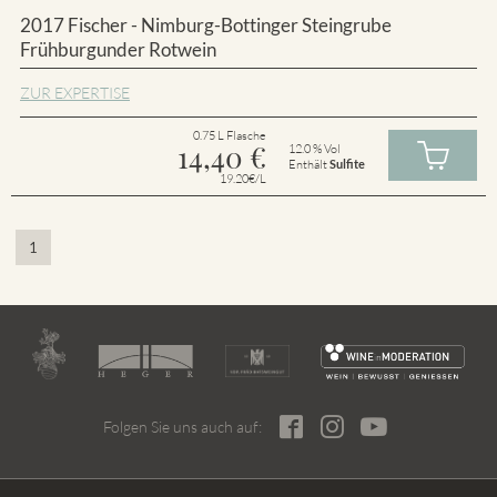
2017 Fischer - Nimburg-Bottinger Steingrube
Frühburgunder Rotwein
ZUR EXPERTISE
0.75 L Flasche
14,40
€
12.0 % Vol
Enthält
Sulfite
19.20€/L
1
Folgen Sie uns auch auf: