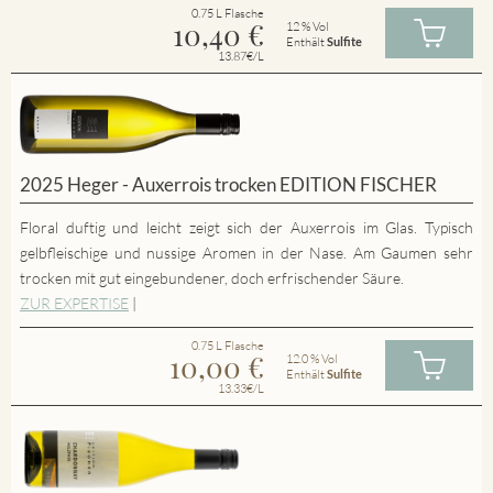
0.75 L Flasche
10,40
€
12 % Vol
Enthält
Sulfite
13.87€/L
2025 Heger - Auxerrois trocken EDITION FISCHER
Floral duftig und leicht zeigt sich der Auxerrois im Glas. Typisch
gelbfleischige und nussige Aromen in der Nase. Am Gaumen sehr
trocken mit gut eingebundener, doch erfrischender Säure.
ZUR EXPERTISE
|
0.75 L Flasche
10,00
€
12.0 % Vol
Enthält
Sulfite
13.33€/L