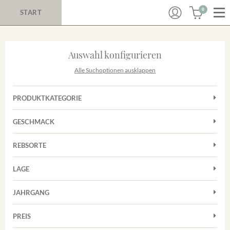
0
START
Auswahl konfigurieren
Alle Suchoptionen ausklappen
PRODUKTKATEGORIE
Rotwein
GESCHMACK
Weißwein
Trocken
REBSORTE
Auxerrois
LAGE
Chardonnay
Nimburg-Bottinger Steingrube
Frühburgunder
JAHRGANG
Sauvignon Blanc
PREIS
2011
-
2025
Suchen