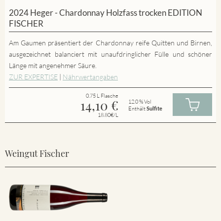
2024 Heger - Chardonnay Holzfass trocken EDITION
FISCHER
Am Gaumen präsentiert der Chardonnay reife Quitten und Birnen,
ausgezeichnet balanciert mit unaufdringlicher Fülle und schöner
Länge mit angenehmer Säure.
ZUR EXPERTISE
|
Nährwertangaben
0.75 L Flasche
14,10
€
12.0 % Vol
Enthält
Sulfite
18.80€/L
Weingut Fischer