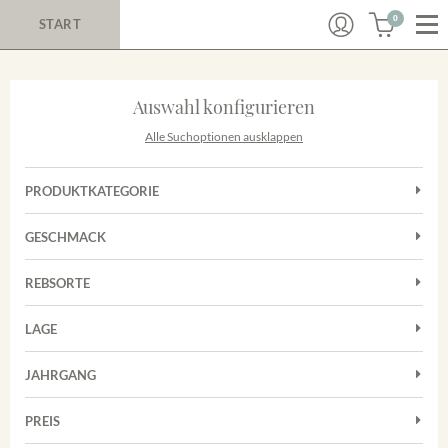
0
START
Auswahl konfigurieren
Alle Suchoptionen ausklappen
PRODUKTKATEGORIE
Rotwein
GESCHMACK
Weißwein
Trocken
REBSORTE
Auxerrois
LAGE
Chardonnay
Nimburg-Bottinger Steingrube
Frühburgunder
JAHRGANG
Sauvignon Blanc
PREIS
2011
-
2025
Suchen