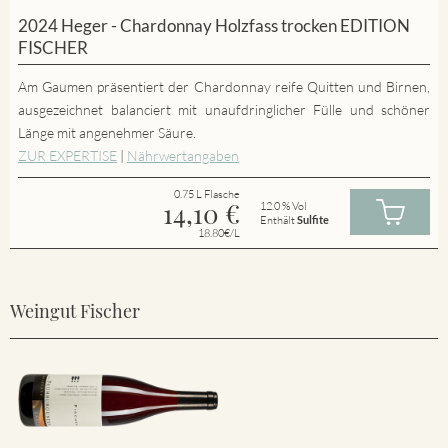
2024 Heger - Chardonnay Holzfass trocken EDITION
FISCHER
Am Gaumen präsentiert der Chardonnay reife Quitten und Birnen,
ausgezeichnet balanciert mit unaufdringlicher Fülle und schöner
Länge mit angenehmer Säure.
ZUR EXPERTISE
|
Nährwertangaben
0.75 L Flasche
14,10
€
12.0 % Vol
Enthält
Sulfite
18.80€/L
Weingut Fischer