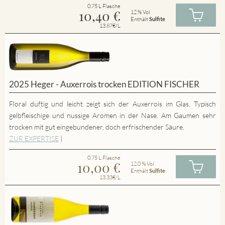
0.75 L Flasche
10,40
€
12 % Vol
Enthält
Sulfite
13.87€/L
2025 Heger - Auxerrois trocken EDITION FISCHER
Floral duftig und leicht zeigt sich der Auxerrois im Glas. Typisch
gelbfleischige und nussige Aromen in der Nase. Am Gaumen sehr
trocken mit gut eingebundener, doch erfrischender Säure.
ZUR EXPERTISE
|
0.75 L Flasche
10,00
€
12.0 % Vol
Enthält
Sulfite
13.33€/L