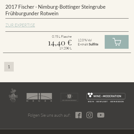
2017 Fischer - Nimburg-Bottinger Steingrube
Frühburgunder Rotwein
ZUR EXPERTISE
0.75 L Flasche
14,40
€
12.0 % Vol
Enthält
Sulfite
19.20€/L
1
Folgen Sie uns auch auf: